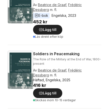
Av
Beatrice de Graaf
,
Frédéric
Dessberg
m. fl.
E-bok
Engelska
, 
2023
452 kr
Lägg till
Läs direkt efter köp
Soldiers in Peacemaking
The Role of the Military at the End of War, 1800-
present
Av
Beatrice de Graaf
,
Frédéric
Dessberg
m. fl.
Häftad, Engelska, 2025
416 kr
Lägg till
Skickas
inom 10-15 vardagar