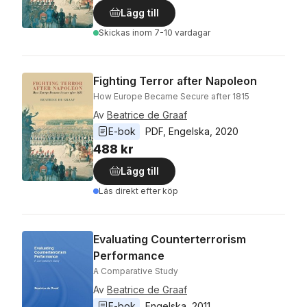
Lägg till
Skickas
inom 7-10 vardagar
Fighting Terror after Napoleon
How Europe Became Secure after 1815
Av
Beatrice de Graaf
E-bok
PDF
, 
Engelska
, 
2020
488 kr
Lägg till
Läs direkt efter köp
Evaluating Counterterrorism
Performance
A Comparative Study
Av
Beatrice de Graaf
E-bok
Engelska
, 
2011