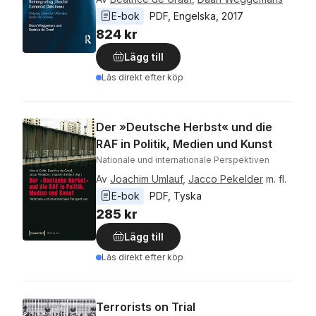
E-bok
PDF
, 
Engelska
, 
2017
824 kr
Lägg till
Läs direkt efter köp
Der »Deutsche Herbst« und die
RAF in Politik, Medien und Kunst
Nationale und internationale Perspektiven
Av
Joachim Umlauf
,
Jacco Pekelder
m. fl.
E-bok
PDF
, 
Tyska
285 kr
Lägg till
Läs direkt efter köp
Terrorists on Trial