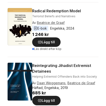
Radical Redemption Model
Terrorist Beliefs and Narratives
Av
Beatrice de Graaf
E-bok
Engelska
, 
2024
1 246 kr
Lägg till
Läs direkt efter köp
Reintegrating Jihadist Extremist
Detainees
Helping Extremist Offenders Back into Society
Av
Daan Weggemans
,
Beatrice de Graaf
Häftad, Engelska, 2019
685 kr
Lägg till