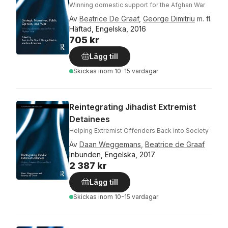
Winning domestic support for the Afghan War
Av
Beatrice De Graaf
,
George Dimitriu
m. fl.
Häftad, Engelska, 2016
705 kr
Lägg till
Skickas
inom 10-15 vardagar
Reintegrating Jihadist Extremist
Detainees
Helping Extremist Offenders Back into Society
Av
Daan Weggemans
,
Beatrice de Graaf
Inbunden, Engelska, 2017
2 387 kr
Lägg till
Skickas
inom 10-15 vardagar