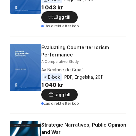
1 043 kr
Lägg till
Läs direkt efter köp
Evaluating Counterterrorism
Performance
A Comparative Study
Av
Beatrice de Graaf
E-bok
PDF
, 
Engelska
, 
2011
1 040 kr
Lägg till
Läs direkt efter köp
Strategic Narratives, Public Opinion
and War