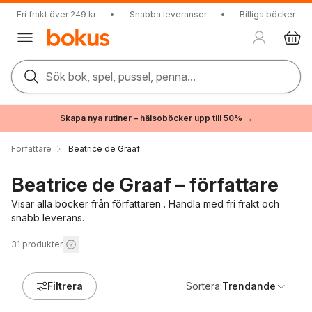
Fri frakt över 249 kr
•
Snabba leveranser
•
Billiga böcker
Sök bok, spel, pussel, penna...
Skapa nya rutiner – hälsoböcker upp till 50% →
Författare
Beatrice de Graaf
Beatrice de Graaf – författare
Visar alla böcker från författaren . Handla med fri frakt och
snabb leverans.
31
produkter
Filtrera
Sortera:
Trendande