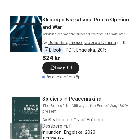
Strategic Narratives, Public Opinion
and War
Winning domestic support for the Afghan War
Av
Jens Ringsmose
,
George Dimitriu
m. fl.
E-bok
PDF
, 
Engelska
, 
2015
824 kr
Lägg till
Läs direkt efter köp
Soldiers in Peacemaking
The Role of the Military at the End of War, 1800-
present
Av
Beatrice de Graaf
,
Frédéric
Dessberg
m. fl.
Inbunden, Engelska, 2023
1 275 kr