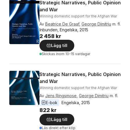
Strategic Narratives, Public Opinion
and War
Winning domestic support for the Afghan War
Av
Beatrice De Graaf
,
George Dimitriu
m. fl.
Inbunden, Engelska, 2015
2 458 kr
Lägg till
Skickas
inom 10-15 vardagar
Strategic Narratives, Public Opinion
and War
Winning domestic support for the Afghan War
Av
Jens Ringsmose
,
George Dimitriu
m. fl.
E-bok
Engelska
, 
2015
822 kr
Lägg till
Läs direkt efter köp