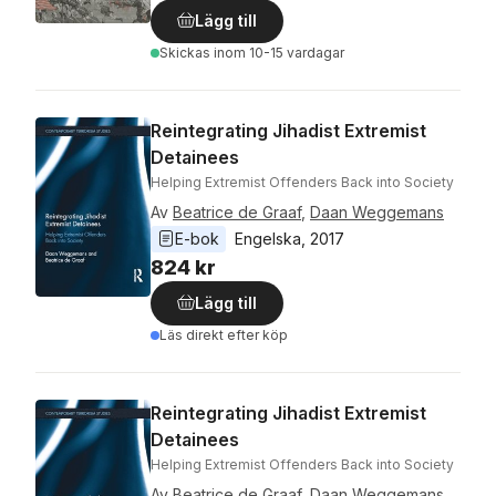
Lägg till
Skickas
inom 10-15 vardagar
Reintegrating Jihadist Extremist
Detainees
Helping Extremist Offenders Back into Society
Av
Beatrice de Graaf
,
Daan Weggemans
E-bok
Engelska
, 
2017
824 kr
Lägg till
Läs direkt efter köp
Reintegrating Jihadist Extremist
Detainees
Helping Extremist Offenders Back into Society
Av
Beatrice de Graaf
,
Daan Weggemans