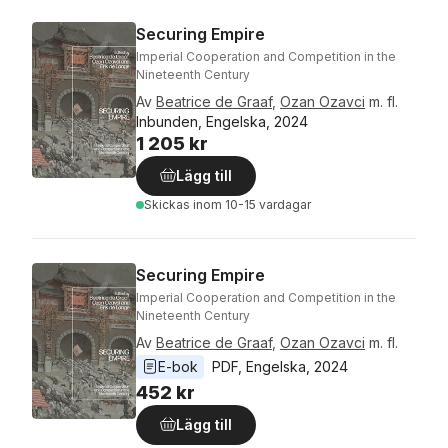
Securing Empire
Imperial Cooperation and Competition in the
Nineteenth Century
Av
Beatrice de Graaf
,
Ozan Ozavci
m. fl.
Inbunden, Engelska, 2024
1 205 kr
Lägg till
Skickas
inom 10-15 vardagar
Securing Empire
Imperial Cooperation and Competition in the
Nineteenth Century
Av
Beatrice de Graaf
,
Ozan Ozavci
m. fl.
E-bok
PDF
, 
Engelska
, 
2024
452 kr
Lägg till