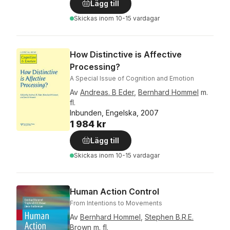
Lägg till
Skickas
inom 10-15 vardagar
How Distinctive is Affective
Processing?
A Special Issue of Cognition and Emotion
Av
Andreas. B Eder
,
Bernhard Hommel
m.
fl.
Inbunden, Engelska, 2007
1 984 kr
Lägg till
Skickas
inom 10-15 vardagar
Human Action Control
From Intentions to Movements
Av
Bernhard Hommel
,
Stephen B.R.E.
Brown
m. fl.