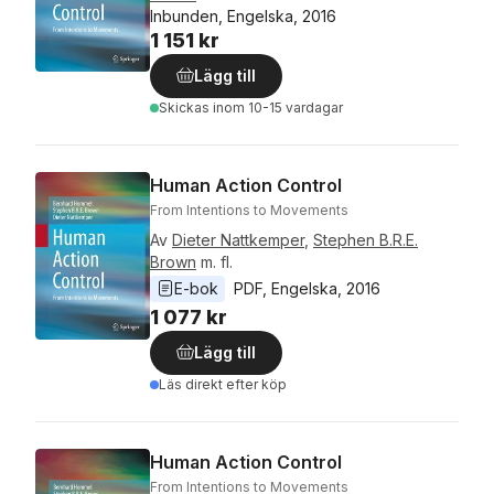
Inbunden, Engelska, 2016
1 151 kr
Lägg till
Skickas
inom 10-15 vardagar
Human Action Control
From Intentions to Movements
Av
Dieter Nattkemper
,
Stephen B.R.E.
Brown
m. fl.
E-bok
PDF
, 
Engelska
, 
2016
1 077 kr
Lägg till
Läs direkt efter köp
Human Action Control
From Intentions to Movements