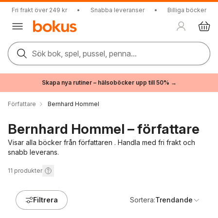
Fri frakt över 249 kr
•
Snabba leveranser
•
Billiga böcker
Sök bok, spel, pussel, penna...
Skapa nya rutiner – hälsoböcker upp till 50% →
Författare
Bernhard Hommel
Bernhard Hommel – författare
Visar alla böcker från författaren . Handla med fri frakt och
snabb leverans.
11
produkter
Filtrera
Sortera:
Trendande