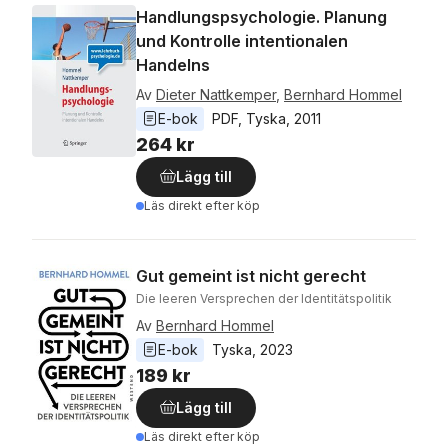
Handlungspsychologie. Planung
und Kontrolle intentionalen
Handelns
Av
Dieter Nattkemper
,
Bernhard Hommel
E-bok
PDF
, 
Tyska
, 
2011
264 kr
Lägg till
Läs direkt efter köp
Gut gemeint ist nicht gerecht
Die leeren Versprechen der Identitätspolitik
Av
Bernhard Hommel
E-bok
Tyska
, 
2023
189 kr
Lägg till
Läs direkt efter köp