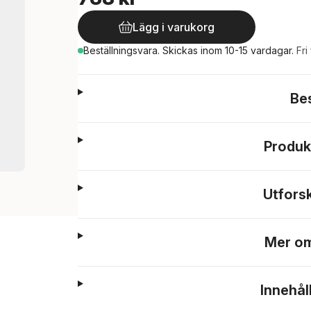
Lägg i varukorg
Beställningsvara.
Skickas
inom 10-15 vardagar
.
Fri
Be
Produk
Utfors
Mer om
Innehål