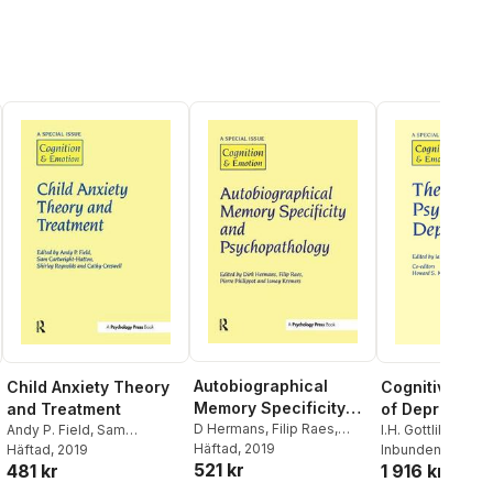
Autobiographical
Child Anxiety Theory
Cognitive Psy
Memory Specificity
and Treatment
of Depression
and Psychopathology
D Hermans
,
Filip Raes
,
Andy P. Field
,
Sam
I.H. Gottlib
Pierre Philipott
Häftad
, 2019
,
Ismay
Cartwright-Hatton
Häftad
, 2019
Inbunden
, 1997
521 kr
481 kr
1 916 kr
Kremers