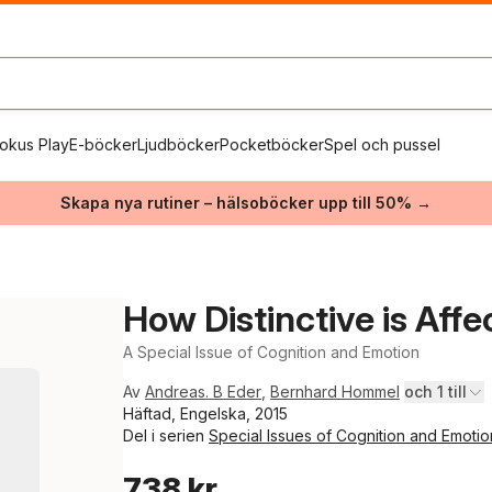
okus Play
E-böcker
Ljudböcker
Pocketböcker
Spel och pussel
Skapa nya rutiner – hälsoböcker upp till 50% →
How Distinctive is Aff
A Special Issue of Cognition and Emotion
Av
Andreas. B Eder
,
Bernhard Hommel
och 1 till
Häftad, Engelska, 2015
Del i serien
Special Issues of Cognition and Emotio
738 kr