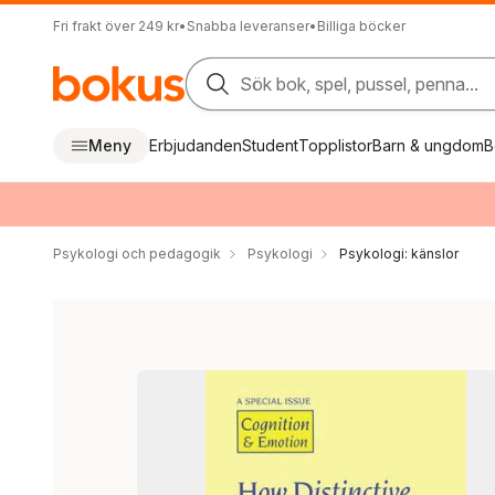
Fri frakt över 249 kr
•
Snabba leveranser
•
Billiga böcker
Sök bok, spel, pussel, penna...
Meny
Erbjudanden
Student
Topplistor
Barn & ungdom
B
Psykologi och pedagogik
Psykologi
Psykologi: känslor