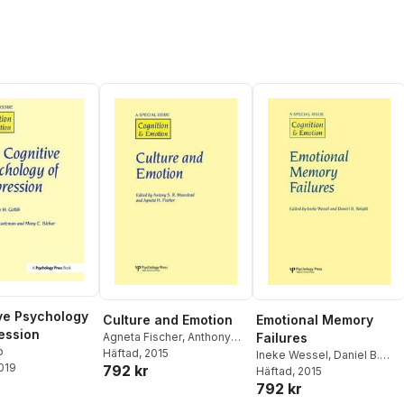
ve Psychology
Emotional Memory
Culture and Emotion
ession
Failures
Agneta Fischer
,
Anthony
b
Manstead
Häftad
, 2015
Ineke Wessel
,
Daniel B.
2019
792 kr
Wright
Häftad
, 2015
792 kr