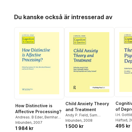
Hoppa över listan
Du kanske också är intresserad av
Cogniti
Child Anxiety Theory
How Distinctive is
of Depr
and Treatment
Affective Processing?
I.H. Gottli
Andy P. Field
,
Sam
Andreas. B Eder
,
Bernhard
Häftad
, 
Cartwright-Hatton
Inbunden
, 2008
Hommel
Inbunden
,
, 2007
Jan De Houwer
495 kr
1 500 kr
1 984 kr