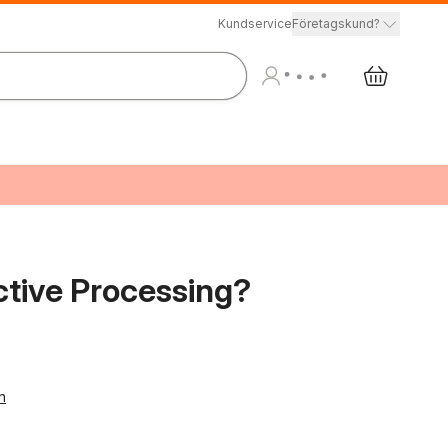
Kundservice
Företagskund?
ective Processing?
n