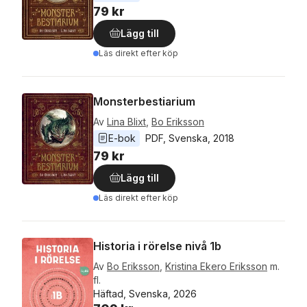
79 kr
Lägg till
Läs direkt efter köp
Monsterbestiarium
Av
Lina Blixt
,
Bo Eriksson
E-bok
PDF
, 
Svenska
, 
2018
79 kr
Lägg till
Läs direkt efter köp
Historia i rörelse nivå 1b
Av
Bo Eriksson
,
Kristina Ekero Eriksson
m.
fl.
Häftad, Svenska, 2026