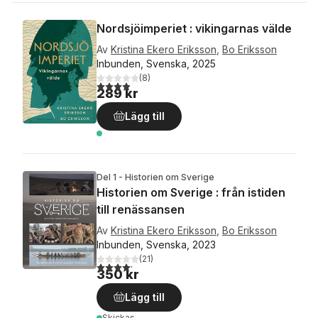
Nordsjöimperiet : vikingarnas välde
Av
Kristina Ekero Eriksson
,
Bo Eriksson
Inbunden, Svenska, 2025
(
8
)
3,9
utav 5 stjärnor. Totalt antal röster:
289 kr
Lägg till
Del 1 - Historien om Sverige
Historien om Sverige : från istiden
till renässansen
Av
Kristina Ekero Eriksson
,
Bo Eriksson
Inbunden, Svenska, 2023
(
21
)
4,2
utav 5 stjärnor. Totalt antal röster:
350 kr
Lägg till
Skickas