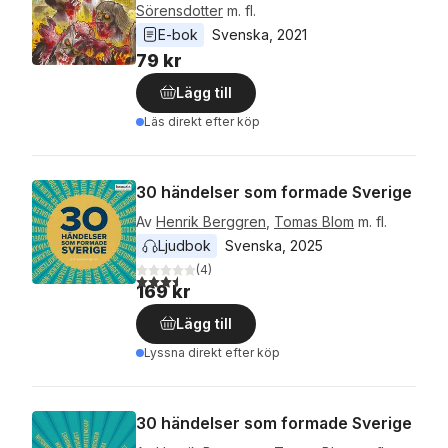
Sörensdotter
m. fl.
E-bok
Svenska
, 
2021
79 kr
Lägg till
Läs direkt efter köp
30 händelser som formade Sverige
Av
Henrik Berggren
,
Tomas Blom
m. fl.
Ljudbok
Svenska
, 
2025
(
4
)
3,5
utav 5 stjärnor. Totalt antal röster:
169 kr
Lägg till
Lyssna direkt efter köp
30 händelser som formade Sverige