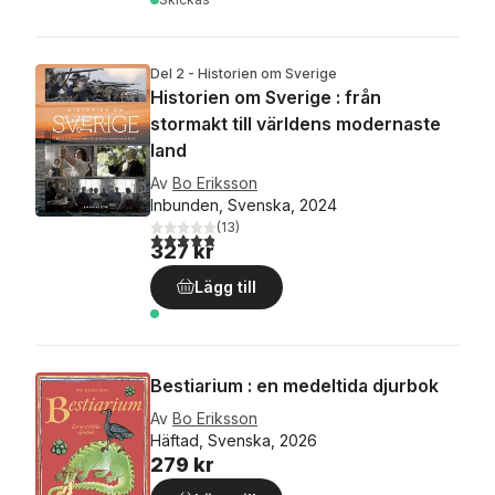
Del 2 - Historien om Sverige
Historien om Sverige : från
stormakt till världens modernaste
land
Av
Bo Eriksson
Inbunden, Svenska, 2024
(
13
)
4,8
utav 5 stjärnor. Totalt antal röster:
327 kr
Lägg till
Bestiarium : en medeltida djurbok
Av
Bo Eriksson
Häftad, Svenska, 2026
279 kr