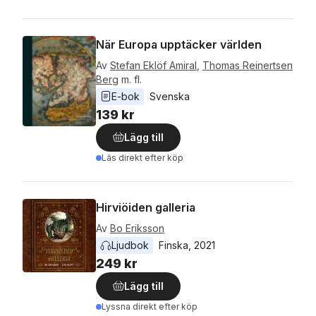
När Europa upptäcker världen
Av
Stefan Eklöf Amiral
,
Thomas Reinertsen
Berg
m. fl.
E-bok
Svenska
139 kr
Lägg till
Läs direkt efter köp
Hirviöiden galleria
Av
Bo Eriksson
Ljudbok
Finska
, 
2021
249 kr
Lägg till
Lyssna direkt efter köp