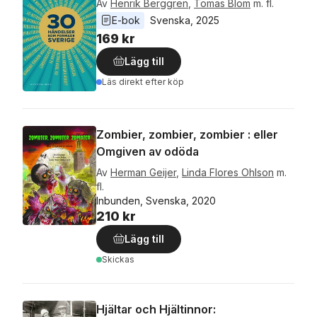
Av
Henrik Berggren
,
Tomas Blom
m. fl.
E-bok
Svenska
, 
2025
169 kr
Lägg till
Läs direkt efter köp
Zombier, zombier, zombier : eller
Omgiven av odöda
Av
Herman Geijer
,
Linda Flores Ohlson
m.
fl.
Inbunden, Svenska, 2020
210 kr
Lägg till
Skickas
Hjältar och Hjältinnor: