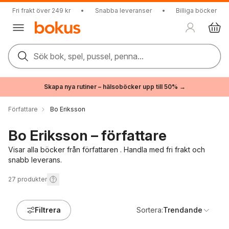
Fri frakt över 249 kr
•
Snabba leveranser
•
Billiga böcker
Sök bok, spel, pussel, penna...
Skapa nya rutiner – hälsoböcker upp till 50% →
Författare
Bo Eriksson
Bo Eriksson – författare
Visar alla böcker från författaren . Handla med fri frakt och
snabb leverans.
27
produkter
Filtrera
Sortera:
Trendande