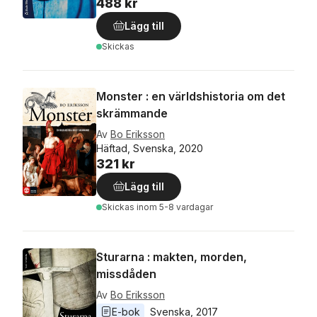
488 kr
Lägg till
Skickas
Monster : en världshistoria om det
skrämmande
Av
Bo Eriksson
Häftad, Svenska, 2020
321 kr
Lägg till
Skickas
inom 5-8 vardagar
Sturarna : makten, morden,
missdåden
Av
Bo Eriksson
E-bok
Svenska
, 
2017