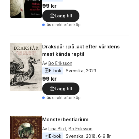
99 kr
Lägg till
Läs direkt efter köp
Drakspår : på jakt efter världens
mest kända reptil
Av
Bo Eriksson
E-bok
Svenska
, 
2023
99 kr
Lägg till
Läs direkt efter köp
Monsterbestiarium
Av
Lina Blixt
,
Bo Eriksson
E-bok
Svenska
, 
2018
, 
6-9 år