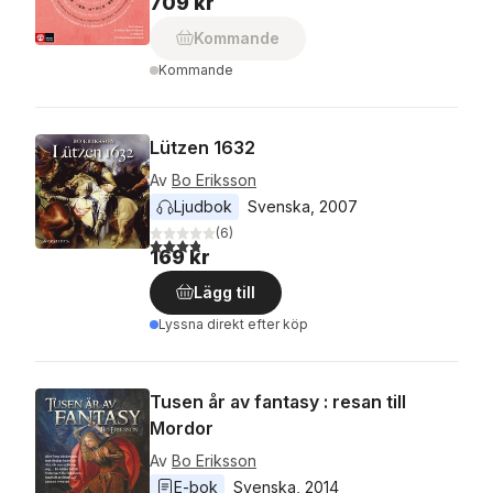
709 kr
Kommande
Kommande
Lützen 1632
Av
Bo Eriksson
Ljudbok
Svenska
, 
2007
(
6
)
3,8
utav 5 stjärnor. Totalt antal röster:
169 kr
Lägg till
Lyssna direkt efter köp
Tusen år av fantasy : resan till
Mordor
Av
Bo Eriksson
E-bok
Svenska
, 
2014