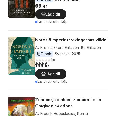
99 kr
Lägg till
Läs direkt efter köp
Nordsjöimperiet : vikingarnas välde
Av
Kristina Ekero Eriksson
,
Bo Eriksson
E-bok
Svenska
, 
2025
(
3
)
4,0
utav 5 stjärnor. Totalt antal röster:
139 kr
Lägg till
Läs direkt efter köp
Zombier, zombier, zombier : eller
Omgiven av odöda
Av
Fredrik Hoppstadius
,
Renita