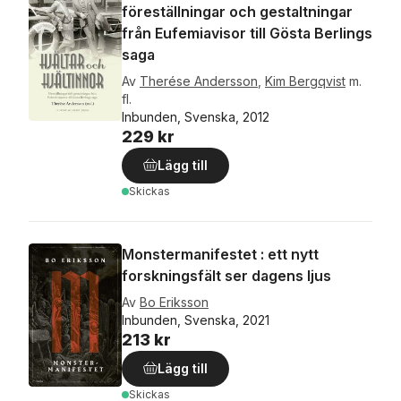
föreställningar och gestaltningar
från Eufemiavisor till Gösta Berlings
saga
Av
Therése Andersson
,
Kim Bergqvist
m.
fl.
Inbunden, Svenska, 2012
229 kr
Lägg till
Skickas
Monstermanifestet : ett nytt
forskningsfält ser dagens ljus
Av
Bo Eriksson
Inbunden, Svenska, 2021
213 kr
Lägg till
Skickas