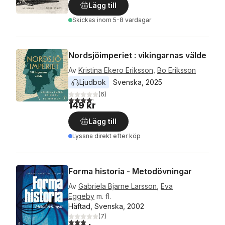
Lägg till
Skickas
inom 5-8 vardagar
Nordsjöimperiet : vikingarnas välde
Av
Kristina Ekero Eriksson
,
Bo Eriksson
Ljudbok
Svenska
, 
2025
(
6
)
4,2
utav 5 stjärnor. Totalt antal röster:
149 kr
Lägg till
Lyssna direkt efter köp
Forma historia - Metodövningar
Av
Gabriela Bjarne Larsson
,
Eva
Eggeby
m. fl.
Häftad, Svenska, 2002
(
7
)
2,9
utav 5 stjärnor. Totalt antal röster: