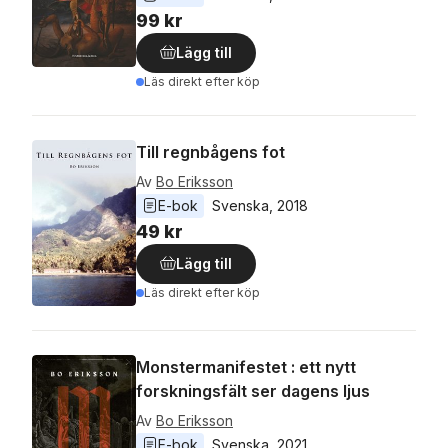
99 kr
Lägg till
Läs direkt efter köp
Till regnbågens fot
Av
Bo Eriksson
E-bok
Svenska
, 
2018
49 kr
Lägg till
Läs direkt efter köp
Monstermanifestet : ett nytt
forskningsfält ser dagens ljus
Av
Bo Eriksson
E-bok
Svenska
, 
2021