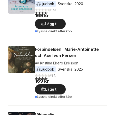
Ljudbok
Svenska
, 
2020
(
16
)
4,3
utav 5 stjärnor. Totalt antal röster:
169 kr
Lägg till
Lyssna direkt efter köp
Förbindelsen : Marie-Antoinette
och Axel von Fersen
Av
Kristina Ekero Eriksson
Ljudbok
Svenska
, 
2025
(
84
)
4,3
utav 5 stjärnor. Totalt antal röster:
169 kr
Lägg till
Lyssna direkt efter köp
Vikingaliv