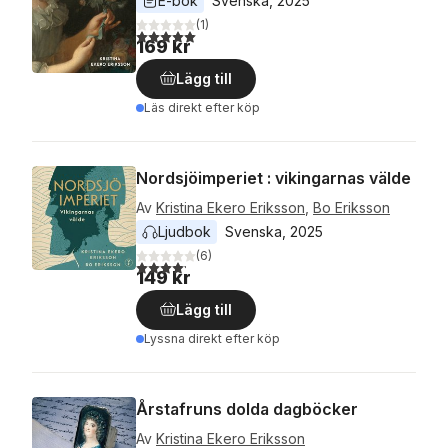
E-bok
Svenska
, 
2025
(
1
)
5,0
utav 5 stjärnor. Totalt antal röster:
169 kr
Lägg till
Läs direkt efter köp
Nordsjöimperiet : vikingarnas välde
Av
Kristina Ekero Eriksson
,
Bo Eriksson
Ljudbok
Svenska
, 
2025
(
6
)
4,2
utav 5 stjärnor. Totalt antal röster:
149 kr
Lägg till
Lyssna direkt efter köp
Årstafruns dolda dagböcker
Av
Kristina Ekero Eriksson