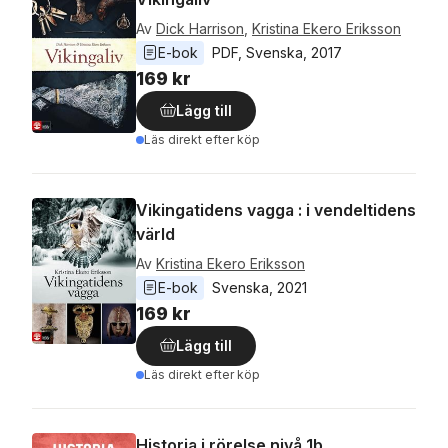
Av
Dick Harrison
,
Kristina Ekero Eriksson
E-bok
PDF
, 
Svenska
, 
2017
169 kr
Lägg till
Läs direkt efter köp
Vikingatidens vagga : i vendeltidens
värld
Av
Kristina Ekero Eriksson
E-bok
Svenska
, 
2021
169 kr
Lägg till
Läs direkt efter köp
Historia i rörelse nivå 1b