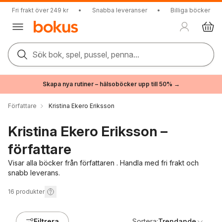
Fri frakt över 249 kr
•
Snabba leveranser
•
Billiga böcker
Sök bok, spel, pussel, penna...
Skapa nya rutiner – hälsoböcker upp till 50% →
Författare
Kristina Ekero Eriksson
Kristina Ekero Eriksson –
författare
Visar alla böcker från författaren . Handla med fri frakt och
snabb leverans.
16
produkter
Filtrera
Sortera:
Trendande