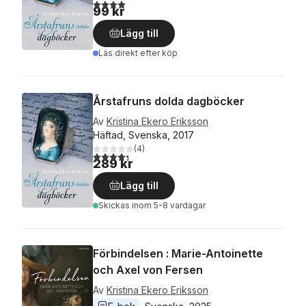
4,0
utav 5 stjärnor. Totalt antal röster:
99 kr
Lägg till
Läs direkt efter köp
Årstafruns dolda dagböcker
Av
Kristina Ekero Eriksson
Häftad, Svenska, 2017
(
4
)
4,3
utav 5 stjärnor. Totalt antal röster:
289 kr
Lägg till
Skickas
inom 5-8 vardagar
Förbindelsen : Marie-Antoinette
och Axel von Fersen
Av
Kristina Ekero Eriksson