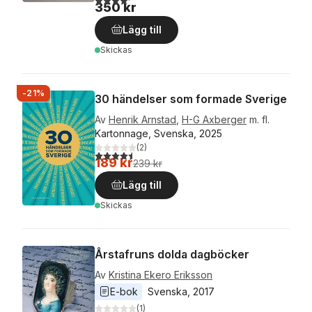
350 kr
Lägg till
Skickas
-21%
30 händelser som formade Sverige
Av
Henrik Arnstad
,
H-G Axberger
m. fl.
Kartonnage, Svenska, 2025
(
2
)
4,5
utav 5 stjärnor. Totalt antal röster:
189 kr
239 kr
Lägg till
Skickas
Årstafruns dolda dagböcker
Av
Kristina Ekero Eriksson
E-bok
Svenska
, 
2017
(
1
)