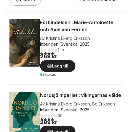
Förbindelsen : Marie-Antoinette
och Axel von Fersen
Av
Kristina Ekero Eriksson
Inbunden, Svenska, 2025
(
13
)
4,2
utav 5 stjärnor. Totalt antal röster:
269 kr
Lägg till
Skickas
Nordsjöimperiet : vikingarnas välde
Av
Kristina Ekero Eriksson
,
Bo Eriksson
Inbunden, Svenska, 2025
(
8
)
3,9
utav 5 stjärnor. Totalt antal röster:
289 kr
Lägg till