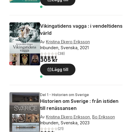
Vikingatidens vagga : i vendeltidens
värld
Av
Kristina Ekero Eriksson
Inbunden, Svenska, 2021
(
38
)
4,6
utav 5 stjärnor. Totalt antal röster:
305 kr
Lägg till
Del 1 - Historien om Sverige
Historien om Sverige : från istiden
till renässansen
Av
Kristina Ekero Eriksson
,
Bo Eriksson
Inbunden, Svenska, 2023
(
21
)
4,2
utav 5 stjärnor. Totalt antal röster: