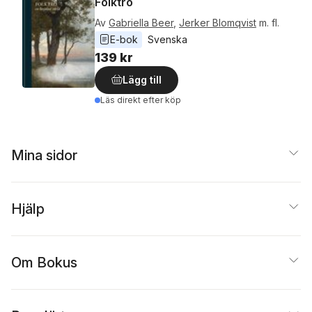
Folktro
Av
Gabriella Beer
,
Jerker Blomqvist
m. fl.
E-bok
Svenska
139 kr
Lägg till
Läs direkt efter köp
Mina sidor
Hjälp
Om Bokus