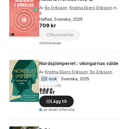
Av
Bo Eriksson
,
Kristina Ekero Eriksson
m.
fl.
Häftad, Svenska, 2026
709 kr
Kommande
Kommande
Nordsjöimperiet : vikingarnas välde
Av
Kristina Ekero Eriksson
,
Bo Eriksson
E-bok
Svenska
, 
2025
(
3
)
4,0
utav 5 stjärnor. Totalt antal röster:
139 kr
Lägg till
Läs direkt efter köp