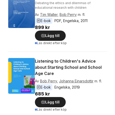
Debating the ethics and dilemmas of
educational research with children
Av
Tim Waller
,
Bob Perry
m. fl.
E-bok
PDF
, 
Engelska
, 
2011
899 kr
Lägg till
Läs direkt efter köp
Listening to Children's Advice
about Starting School and School
Age Care
Av
Bob Perry
,
Johanna Einarsdottir
m. fl.
E-bok
Engelska
, 
2019
685 kr
Lägg till
Läs direkt efter köp