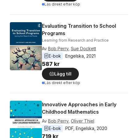
Läs direkt efter köp
Evaluating Transition to School
Programs
Learning from Research and Practice
Av
Bob Perry
,
Sue Dockett
E-bok
Engelska
, 
2021
587 kr
Lägg till
Läs direkt efter köp
Innovative Approaches in Early
Childhood Mathematics
Av
Bob Perry
,
Oliver Thiel
E-bok
PDF
, 
Engelska
, 
2020
719 kr