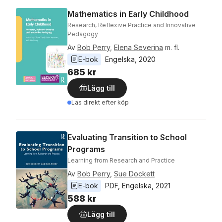
Mathematics in Early Childhood
Research, Reflexive Practice and Innovative
Pedagogy
Av
Bob Perry
,
Elena Severina
m. fl.
E-bok
Engelska
, 
2020
685 kr
Lägg till
Läs direkt efter köp
Evaluating Transition to School
Programs
Learning from Research and Practice
Av
Bob Perry
,
Sue Dockett
E-bok
PDF
, 
Engelska
, 
2021
588 kr
Lägg till