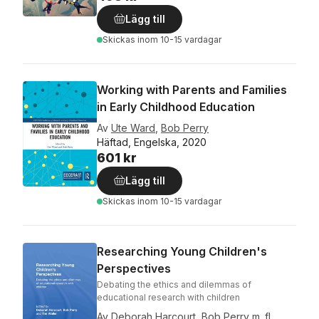
Lägg till
Skickas
inom 10-15 vardagar
Working with Parents and Families
in Early Childhood Education
Av
Ute Ward
,
Bob Perry
Häftad, Engelska, 2020
601 kr
Lägg till
Skickas
inom 10-15 vardagar
Researching Young Children's
Perspectives
Debating the ethics and dilemmas of
educational research with children
Av
Deborah Harcourt
,
Bob Perry
m. fl.