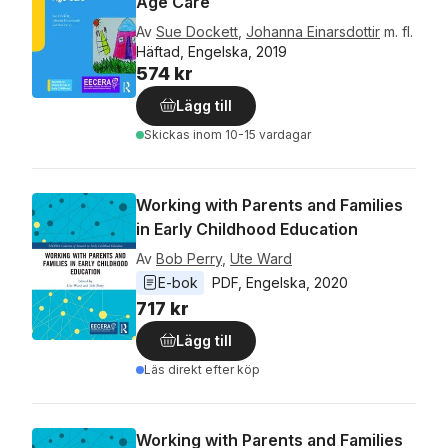
Age Care
Av
Sue Dockett
,
Johanna Einarsdottir
m. fl.
Häftad, Engelska, 2019
574 kr
Lägg till
Skickas
inom 10-15 vardagar
Working with Parents and Families
in Early Childhood Education
Av
Bob Perry
,
Ute Ward
E-bok
PDF
, 
Engelska
, 
2020
717 kr
Lägg till
Läs direkt efter köp
Working with Parents and Families