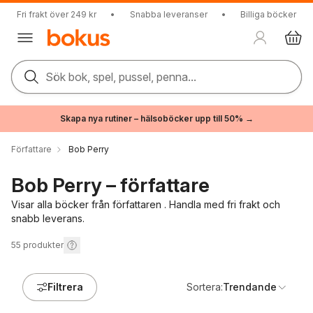
Fri frakt över 249 kr
•
Snabba leveranser
•
Billiga böcker
Sök bok, spel, pussel, penna...
Skapa nya rutiner – hälsoböcker upp till 50% →
Författare
Bob Perry
Bob Perry – författare
Visar alla böcker från författaren . Handla med fri frakt och
snabb leverans.
55
produkter
Filtrera
Sortera:
Trendande