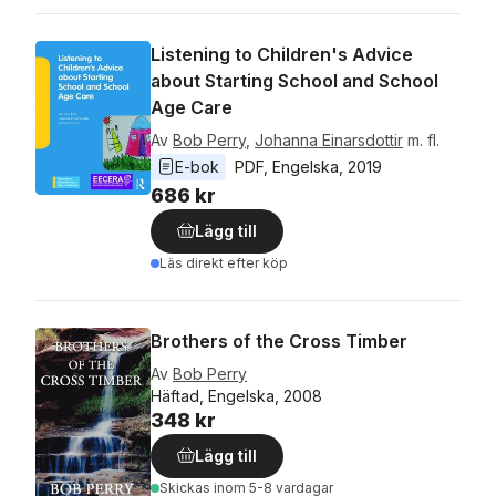
Listening to Children's Advice
about Starting School and School
Age Care
Av
Bob Perry
,
Johanna Einarsdottir
m. fl.
E-bok
PDF
, 
Engelska
, 
2019
686 kr
Lägg till
Läs direkt efter köp
Brothers of the Cross Timber
Av
Bob Perry
Häftad, Engelska, 2008
348 kr
Lägg till
Skickas
inom 5-8 vardagar