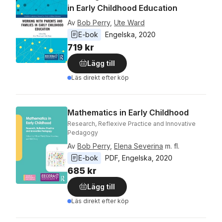
in Early Childhood Education
Av
Bob Perry
,
Ute Ward
E-bok
Engelska
, 
2020
719 kr
Lägg till
Läs direkt efter köp
Mathematics in Early Childhood
Research, Reflexive Practice and Innovative
Pedagogy
Av
Bob Perry
,
Elena Severina
m. fl.
E-bok
PDF
, 
Engelska
, 
2020
685 kr
Lägg till
Läs direkt efter köp