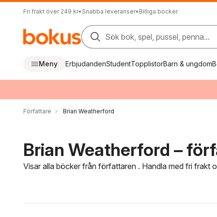
Fri frakt över 249 kr
•
Snabba leveranser
•
Billiga böcker
Sök bok, spel, pussel, penna...
Meny
Erbjudanden
Student
Topplistor
Barn & ungdom
B
Författare
Brian Weatherford
Brian Weatherford – förf
Visar alla böcker från författaren . Handla med fri frakt
Hoppa över filtreringsmeny