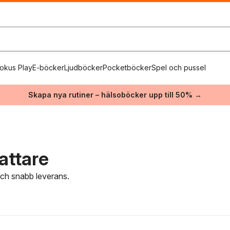
okus Play
E-böcker
Ljudböcker
Pocketböcker
Spel och pussel
Skapa nya rutiner – hälsoböcker upp till 50% →
attare
 och snabb leverans.