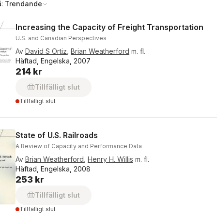
å:
Trendande
Increasing the Capacity of Freight Transportation
U.S. and Canadian Perspectives
Av
David S Ortiz
,
Brian Weatherford
m. fl.
Häftad, Engelska, 2007
214 kr
Tillfälligt slut
Tillfälligt slut
State of U.S. Railroads
A Review of Capacity and Performance Data
Av
Brian Weatherford
,
Henry H. Willis
m. fl.
Häftad, Engelska, 2008
253 kr
Tillfälligt slut
Tillfälligt slut