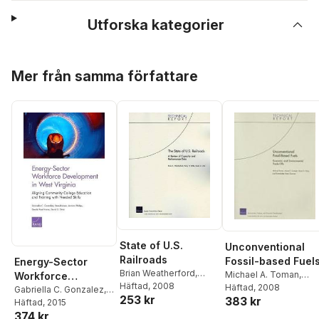
Utforska kategorier
Hoppa över listan
Mer från samma författare
State of U.S.
Unconventional
Railroads
Fossil-based Fuel
Energy-Sector
Brian Weatherford
,
Michael A. Toman
,
Workforce
Henry H. Willis
Häftad
, 2008
,
David S.
Aimee E. Curtright
Häftad
, 2008
,
Development in
Gabriella C. Gonzalez
,
253 kr
Ortiz
383 kr
David S. Ortiz
,
Joel
Sean Robson
Häftad
, 2015
,
Andrea
West Virginia
Darmstadter
,
Brian
374 kr
Phillips
,
Gerald Paul