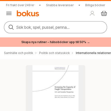
Fri frakt över 249 kr
•
Snabba leveranser
•
Billiga böcker
Sök bok, spel, pussel, penna...
Skapa nya rutiner – hälsoböcker upp till 50% →
Samhälle och politik
Politik och statsskick
Internationella relationer