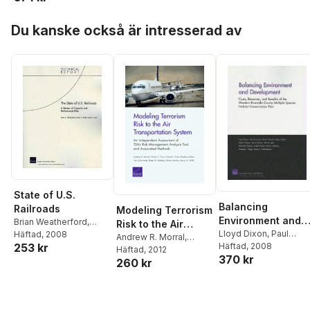
Shannon
Hunter
,
David S. Ortiz
Hoppa över listan
Du kanske också är intresserad av
State of U.S.
Balancing
Railroads
Modeling Terrorism
Environment and
Brian Weatherford
,
Risk to the Air
Development
Lloyd Dixon
,
Paul
Henry H. Willis
Häftad
, 2008
,
David S.
Transportation
Andrew R. Morral
,
253 kr
Sorensen
Häftad
, 2008
,
Martin
Ortiz
Carter C. Price
Häftad
, 2012
,
David S.
System
370 kr
Wachs
,
Myles Collins
,
260 kr
Ortiz
,
Bradley Wilson
,
Mark Hanson
Tom LaTourrette
,
Blake
W. Mobley
,
Shawn
McKay
,
Henry H. Willis