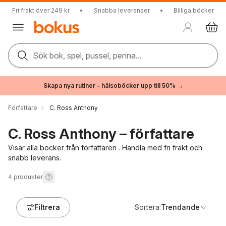
Fri frakt över 249 kr
•
Snabba leveranser
•
Billiga böcker
Sök bok, spel, pussel, penna...
Skapa nya rutiner – hälsoböcker upp till 50% →
Författare
C. Ross Anthony
C. Ross Anthony – författare
Visar alla böcker från författaren . Handla med fri frakt och
snabb leverans.
4
produkter
Filtrera
Sortera:
Trendande