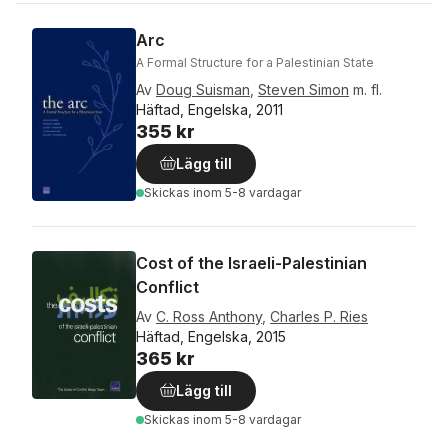
Arc
A Formal Structure for a Palestinian State
Av
Doug Suisman
,
Steven Simon
m. fl.
Häftad, Engelska, 2011
355 kr
Lägg till
Skickas
inom 5-8 vardagar
Cost of the Israeli-Palestinian
Conflict
Av
C. Ross Anthony
,
Charles P. Ries
Häftad, Engelska, 2015
365 kr
Lägg till
Skickas
inom 5-8 vardagar