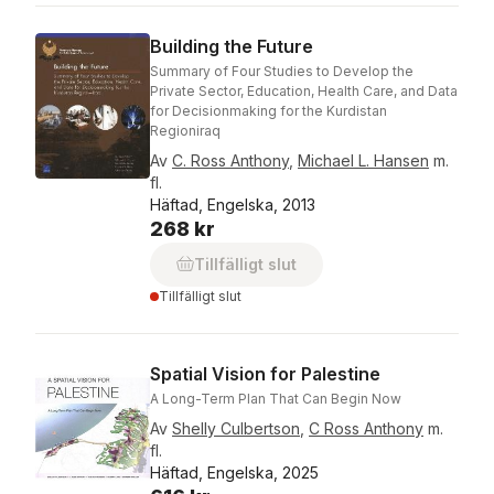
Building the Future
Summary of Four Studies to Develop the
Private Sector, Education, Health Care, and Data
for Decisionmaking for the Kurdistan
Regioniraq
Av
C. Ross Anthony
,
Michael L. Hansen
m.
fl.
Häftad, Engelska, 2013
268 kr
Tillfälligt slut
Tillfälligt slut
Spatial Vision for Palestine
A Long-Term Plan That Can Begin Now
Av
Shelly Culbertson
,
C Ross Anthony
m.
fl.
Häftad, Engelska, 2025