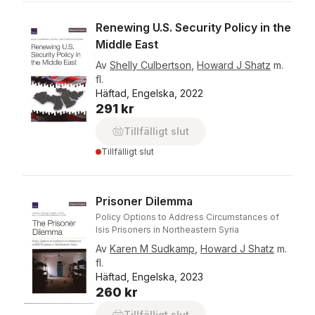
Renewing U.S. Security Policy in the
Middle East
Av
Shelly Culbertson
,
Howard J Shatz
m.
fl.
Häftad, Engelska, 2022
291 kr
Tillfälligt slut
Tillfälligt slut
Prisoner Dilemma
Policy Options to Address Circumstances of
Isis Prisoners in Northeastern Syria
Av
Karen M Sudkamp
,
Howard J Shatz
m.
fl.
Häftad, Engelska, 2023
260 kr
Tillfälligt slut