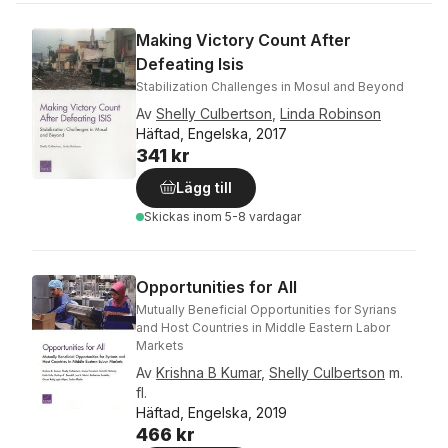
Making Victory Count After
Defeating Isis
Stabilization Challenges in Mosul and Beyond
Av
Shelly Culbertson
,
Linda Robinson
Häftad, Engelska, 2017
341 kr
Lägg till
Skickas
inom 5-8 vardagar
Opportunities for All
Mutually Beneficial Opportunities for Syrians
and Host Countries in Middle Eastern Labor
Markets
Av
Krishna B Kumar
,
Shelly Culbertson
m.
fl.
Häftad, Engelska, 2019
466 kr