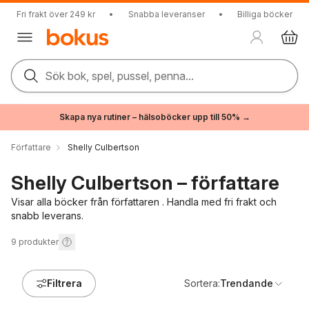
Fri frakt över 249 kr
•
Snabba leveranser
•
Billiga böcker
Sök bok, spel, pussel, penna...
Skapa nya rutiner – hälsoböcker upp till 50% →
Författare
Shelly Culbertson
Shelly Culbertson – författare
Visar alla böcker från författaren . Handla med fri frakt och
snabb leverans.
9
produkter
Filtrera
Sortera:
Trendande