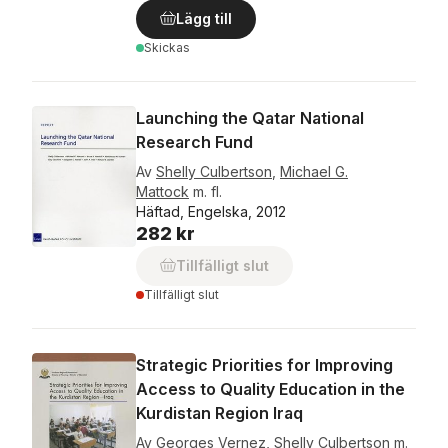
Lägg till
Skickas
Launching the Qatar National
Research Fund
Av
Shelly Culbertson
,
Michael G.
Mattock
m. fl.
Häftad, Engelska, 2012
282 kr
Tillfälligt slut
Tillfälligt slut
Strategic Priorities for Improving
Access to Quality Education in the
Kurdistan Region Iraq
Av
Georges Vernez
,
Shelly Culbertson
m.