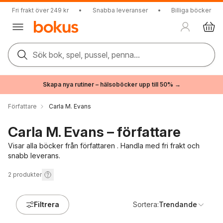
Fri frakt över 249 kr
•
Snabba leveranser
•
Billiga böcker
Sök bok, spel, pussel, penna...
Skapa nya rutiner – hälsoböcker upp till 50% →
Författare
Carla M. Evans
Carla M. Evans – författare
Visar alla böcker från författaren . Handla med fri frakt och
snabb leverans.
2
produkter
Filtrera
Sortera:
Trendande