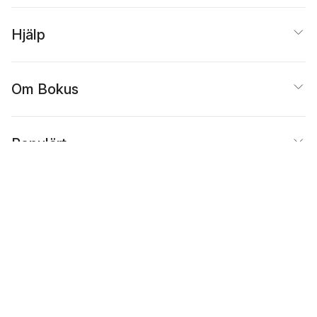
Hjälp
Om Bokus
Populärt
Inspiration
Bokus
@
Cookies
Anpassa cookies
Integritetspolicy
Köpvillkor