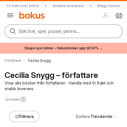
Fri frakt över 249 kr
•
Snabba leveranser
•
Billiga böcker
Sök bok, spel, pussel, penna...
Skapa nya rutiner – hälsoböcker upp till 50% →
Författare
Cecilia Snygg
Cecilia Snygg – författare
Visar alla böcker från författaren . Handla med fri frakt och
snabb leverans.
1
produkt
Filtrera
Sortera:
Trendande