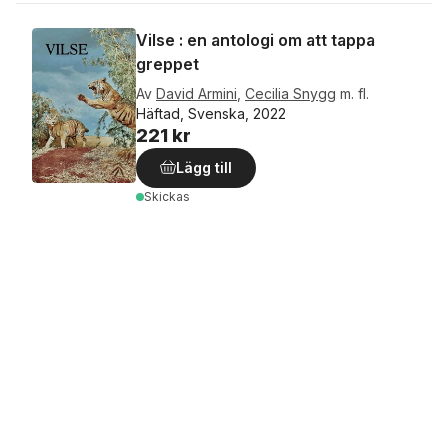
Vilse : en antologi om att tappa
greppet
Av
David Armini
,
Cecilia Snygg
m. fl.
Häftad, Svenska, 2022
221 kr
Lägg till
Skickas