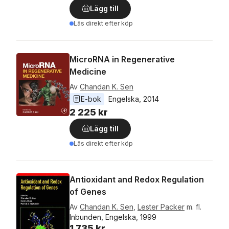
Lägg till
Läs direkt efter köp
MicroRNA in Regenerative
Medicine
Av
Chandan K. Sen
E-bok
Engelska
, 
2014
2 225 kr
Lägg till
Läs direkt efter köp
Antioxidant and Redox Regulation
of Genes
Av
Chandan K. Sen
,
Lester Packer
m. fl.
Inbunden, Engelska, 1999
1 735 kr