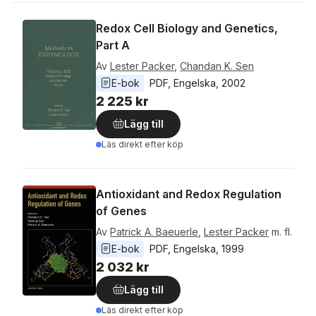
Redox Cell Biology and Genetics,
Part A
Av
Lester Packer
,
Chandan K. Sen
E-bok
PDF
, 
Engelska
, 
2002
2 225 kr
Lägg till
Läs direkt efter köp
Antioxidant and Redox Regulation
of Genes
Av
Patrick A. Baeuerle
,
Lester Packer
m. fl.
E-bok
PDF
, 
Engelska
, 
1999
2 032 kr
Lägg till
Läs direkt efter köp