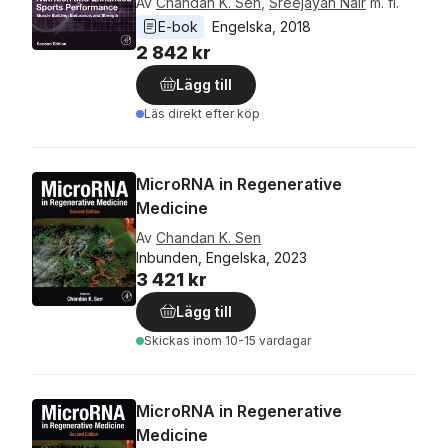
Av
Chandan K. Sen
,
Sreejayan Nair
m. fl.
E-bok
Engelska
, 
2018
2 842 kr
Lägg till
Läs direkt efter köp
MicroRNA in Regenerative
Medicine
Av
Chandan K. Sen
Inbunden, Engelska, 2023
3 421 kr
Lägg till
Skickas
inom 10-15 vardagar
MicroRNA in Regenerative
Medicine