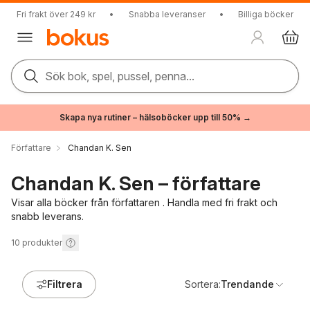
Fri frakt över 249 kr
•
Snabba leveranser
•
Billiga böcker
Sök bok, spel, pussel, penna...
Skapa nya rutiner – hälsoböcker upp till 50% →
Författare
Chandan K. Sen
Chandan K. Sen – författare
Visar alla böcker från författaren . Handla med fri frakt och
snabb leverans.
10
produkter
Filtrera
Sortera:
Trendande