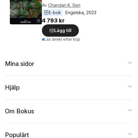
Av
Chandan K. Sen
E-bok
Engelska
, 
2023
4 793 kr
Lägg till
Läs direkt efter köp
Mina sidor
Hjälp
Om Bokus
Populärt