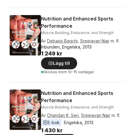
Nutrition and Enhanced Sports
Performance
Muscle Building, Endurance, and Strength
Av
Debasis Bagchi
,
Sreejayan Nair
m. fl.
Inbunden, Engelska, 2013
1 249 kr
Lägg till
Skickas
inom 10-15 vardagar
Nutrition and Enhanced Sports
Performance
Muscle Building, Endurance, and Strength
Av
Chandan K. Sen
,
Sreejayan Nair
m. fl.
E-bok
Engelska
, 
2013
1 430 kr