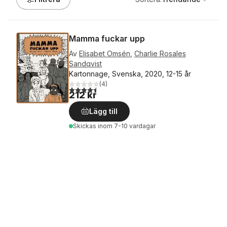
Mamma fuckar upp
Av
Elisabet Omsén
,
Charlie Rosales
Sandqvist
Kartonnage, Svenska, 2020, 12-15 år
(
4
)
4,5
utav 5 stjärnor. Totalt antal röster:
212 kr
Lägg till
Skickas
inom 7-10 vardagar