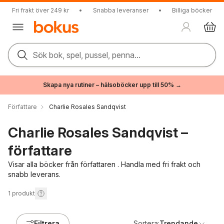
Fri frakt över 249 kr
•
Snabba leveranser
•
Billiga böcker
Sök bok, spel, pussel, penna...
Skapa nya rutiner – hälsoböcker upp till 50% →
Författare
Charlie Rosales Sandqvist
Charlie Rosales Sandqvist –
författare
Visar alla böcker från författaren . Handla med fri frakt och
snabb leverans.
1
produkt
Filtrera
Sortera:
Trendande