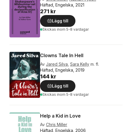
Häftad, Engelska, 2021
271 kr
Lägg till
Skickas
inom 5-8 vardagar
Clowns Tale In Hell
Av
Jared Silva
,
Sara Kelly
m. fl.
Häftad, Engelska, 2019
144 kr
Lägg till
Skickas
inom 5-8 vardagar
Help a Kid in Love
Av
Chris Miller
Häftad, Engelska, 2006