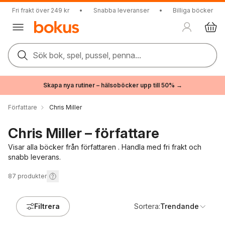
Fri frakt över 249 kr
•
Snabba leveranser
•
Billiga böcker
Sök bok, spel, pussel, penna...
Skapa nya rutiner – hälsoböcker upp till 50% →
Författare
Chris Miller
Chris Miller – författare
Visar alla böcker från författaren . Handla med fri frakt och
snabb leverans.
87
produkter
Filtrera
Sortera:
Trendande