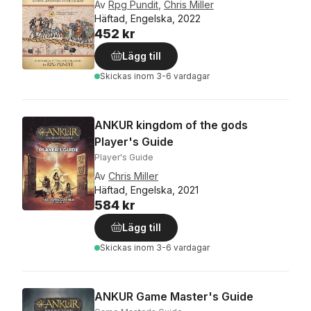
Av
Rpg Pundit
,
Chris Miller
Häftad, Engelska, 2022
452 kr
Lägg till
Skickas
inom 3-6 vardagar
ANKUR kingdom of the gods
Player's Guide
Player's Guide
Av
Chris Miller
Häftad, Engelska, 2021
584 kr
Lägg till
Skickas
inom 3-6 vardagar
ANKUR Game Master's Guide