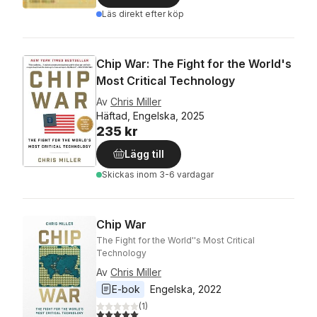
Läs direkt efter köp
Chip War: The Fight for the World's
Most Critical Technology
Av
Chris Miller
Häftad, Engelska, 2025
235 kr
Lägg till
Skickas
inom 3-6 vardagar
Chip War
The Fight for the World''s Most Critical
Technology
Av
Chris Miller
E-bok
Engelska
, 
2022
(
1
)
5,0
utav 5 stjärnor. Totalt antal röster: