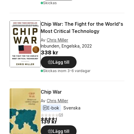
Skickas
Chip War: The Fight for the World's
Most Critical Technology
Av
Chris Miller
Inbunden, Engelska, 2022
338 kr
Lägg till
Skickas
inom 3-6 vardagar
Chip War
Av
Chris Miller
E-bok
Svenska
(
2
)
4,5
utav 5 stjärnor. Totalt antal röster:
139 kr
Lägg till