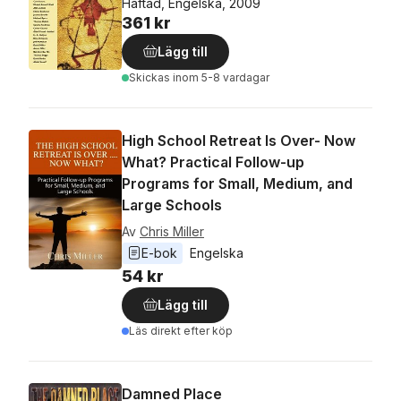
Häftad, Engelska, 2009
361 kr
Lägg till
Skickas
inom 5-8 vardagar
High School Retreat Is Over- Now
What? Practical Follow-up
Programs for Small, Medium, and
Large Schools
Av
Chris Miller
E-bok
Engelska
54 kr
Lägg till
Läs direkt efter köp
Damned Place