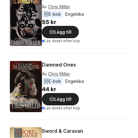
Av
Chris Miller
E-bok
Engelska
55 kr
Lägg till
Läs direkt efter köp
Damned Ones
Av
Chris Miller
E-bok
Engelska
44 kr
Lägg till
Läs direkt efter köp
Sword & Caravan