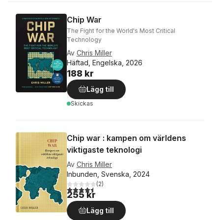
Chip War
The Fight for the World's Most Critical
Technology
Av
Chris Miller
Häftad, Engelska, 2026
188 kr
Lägg till
Skickas
Chip war : kampen om världens
viktigaste teknologi
Av
Chris Miller
Inbunden, Svenska, 2024
(
2
)
4,5
utav 5 stjärnor. Totalt antal röster:
255 kr
Lägg till