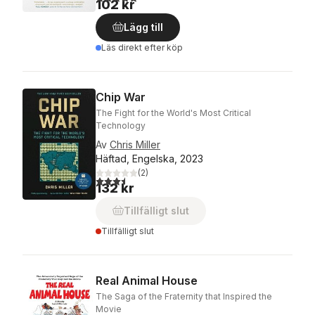
102 kr
Lägg till
Läs direkt efter köp
Chip War
The Fight for the World's Most Critical
Technology
Av
Chris Miller
Häftad, Engelska, 2023
(
2
)
3,5
utav 5 stjärnor. Totalt antal röster:
132 kr
Tillfälligt slut
Tillfälligt slut
Real Animal House
The Saga of the Fraternity that Inspired the
Movie