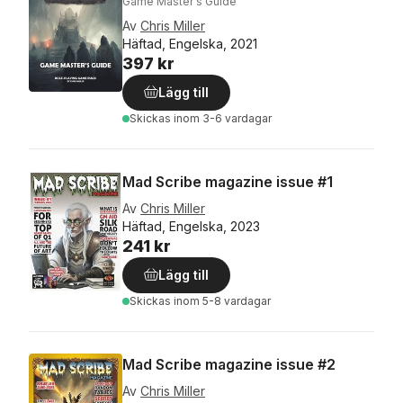
Game Master's Guide
Av
Chris Miller
Häftad, Engelska, 2021
397 kr
Lägg till
Skickas
inom 3-6 vardagar
Mad Scribe magazine issue #1
Av
Chris Miller
Häftad, Engelska, 2023
241 kr
Lägg till
Skickas
inom 5-8 vardagar
Mad Scribe magazine issue #2
Av
Chris Miller