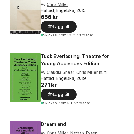
Av
Chris Miller
Häftad, Engelska, 2015
656 kr
Lägg till
Skickas
inom 10-15 vardagar
Tuck Everlasting: Theatre for
Young Audiences Edition
Av
Claudia Shear
,
Chris Miller
m. fl.
Häftad, Engelska, 2019
271 kr
Lägg till
Skickas
inom 5-8 vardagar
Dreamland
Av
Chris Miller
,
Nathan Tysen