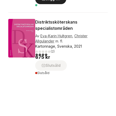
Distriktssköterskans
specialistområden
Av
Eva-Karin Hultgren
,
Christer
Allgulander
m. fl.
Kartonnage, Svenska, 2021
(
2
)
4,0
utav 5 stjärnor. Totalt antal röster:
675 kr
Slutsåld
Slutsåld