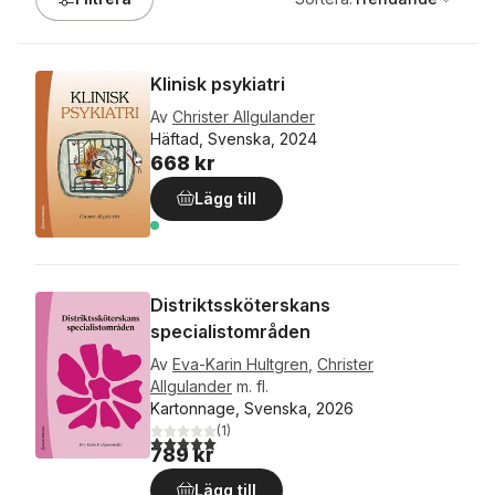
Klinisk psykiatri
Av
Christer Allgulander
Häftad, Svenska, 2024
668 kr
Lägg till
Distriktssköterskans
specialistområden
Av
Eva-Karin Hultgren
,
Christer
Allgulander
m. fl.
Kartonnage, Svenska, 2026
(
1
)
5,0
utav 5 stjärnor. Totalt antal röster:
789 kr
Lägg till