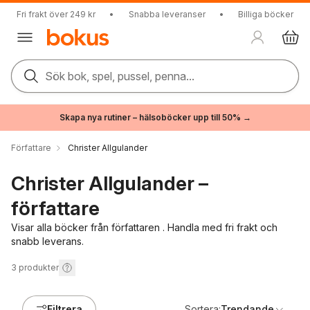
Fri frakt över 249 kr
•
Snabba leveranser
•
Billiga böcker
Sök bok, spel, pussel, penna...
Skapa nya rutiner – hälsoböcker upp till 50% →
Författare
Christer Allgulander
Christer Allgulander –
författare
Visar alla böcker från författaren . Handla med fri frakt och
snabb leverans.
3
produkter
Filtrera
Sortera:
Trendande