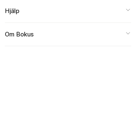
Hjälp
Om Bokus
Populärt
Inspiration
Bokus
@
Cookies
Anpassa cookies
Integritetspolicy
Köpvillkor