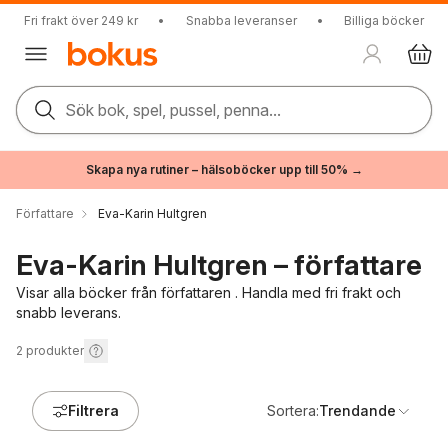
Fri frakt över 249 kr
•
Snabba leveranser
•
Billiga böcker
Sök bok, spel, pussel, penna...
Skapa nya rutiner – hälsoböcker upp till 50% →
Författare
Eva-Karin Hultgren
Eva-Karin Hultgren – författare
Visar alla böcker från författaren . Handla med fri frakt och
snabb leverans.
2
produkter
Filtrera
Sortera:
Trendande