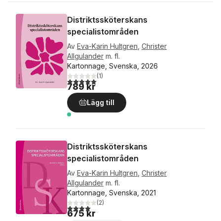
Distriktssköterskans
specialistområden
Av
Eva-Karin Hultgren
,
Christer
Allgulander
m. fl.
Kartonnage, Svenska, 2026
(
1
)
5,0
utav 5 stjärnor. Totalt antal röster:
789 kr
Lägg till
Distriktssköterskans
specialistområden
Av
Eva-Karin Hultgren
,
Christer
Allgulander
m. fl.
Kartonnage, Svenska, 2021
(
2
)
4,0
utav 5 stjärnor. Totalt antal röster:
675 kr