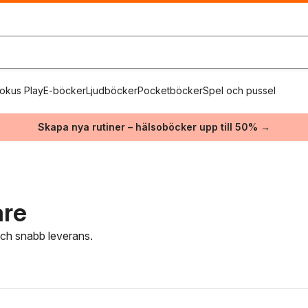
okus Play
E-böcker
Ljudböcker
Pocketböcker
Spel och pussel
Skapa nya rutiner – hälsoböcker upp till 50% →
are
 och snabb leverans.