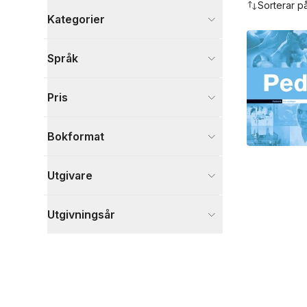
Sorterar p
Kategorier
Böcker
Språk
Medicin
1
Visa fler
Pris
Visa fler
Bokformat
Utgivare
Utgivningsår