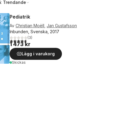
å:
Trendande
Pediatrik
Av
Christian Moëll
,
Jan Gustafsson
Inbunden, Svenska, 2017
(
3
)
4,7
utav 5 stjärnor. Totalt antal röster:
1 473 kr
Lägg i varukorg
Skickas