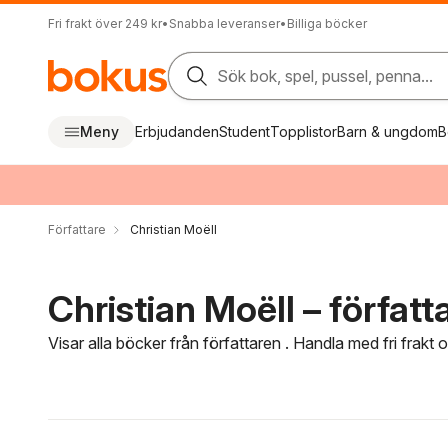
Fri frakt över 249 kr
•
Snabba leveranser
•
Billiga böcker
Sök bok, spel, pussel, penna...
Meny
Erbjudanden
Student
Topplistor
Barn & ungdom
B
Författare
Christian Moëll
Christian Moëll – författ
Visar alla böcker från författaren . Handla med fri frakt
Hoppa över filtreringsmeny