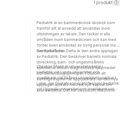
1
produkt
Pediatrik är en barnmedicinsk lärobok som
framför allt är avsedd att användas inom
utbildningen av läkare. Den täcker in alla
områden inom barnmedicinen och kan med
fördel även användas av övrig personal inom
barnsjukvården.Detta är den andra upplagan
Om författarna
av Pediatrik. Den beskriver barnets normala
utveckling, barn- och ungdomsårens
Christian Moëll är universitetslektor i
sjukdomar liksom diagnostiska hjälpmedel
pediatrik vid Lunds universitet och
och behandlingsprinciper. Förutom att
överläkare vid Skånes universitetssjukhus i
samtliga kapitel har uppdaterats har den nya
Lund. Jan Gustafsson är professor i pediatrik
upplagan utökats med ett nytt kapitel om
vid Uppsala universitet och överläkare vid
akut pediatrik. Det har dessutom tillkommit
Akademiska Barnsjukhuset i Uppsala.
nya foton och illustrationer samt tabeller och
faktarutor med sammanfattande information.