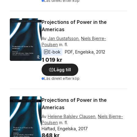
Läs direkt efter köp
Projections of Power in the
Americas
Av
Jan Gustafsson
,
Niels Bjerre-
Poulsen
m. fl.
E-bok
PDF
, 
Engelska
, 
2012
1 019 kr
Lägg till
Läs direkt efter köp
Projections of Power in the
Americas
Av
Helene Balslev Clausen
,
Niels Bjerre-
Poulsen
m. fl.
Häftad, Engelska, 2017
848 kr