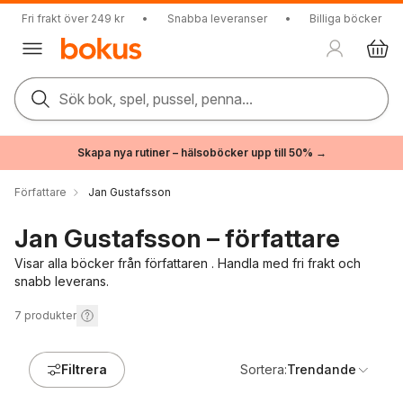
Fri frakt över 249 kr
•
Snabba leveranser
•
Billiga böcker
Sök bok, spel, pussel, penna...
Skapa nya rutiner – hälsoböcker upp till 50% →
Författare
Jan Gustafsson
Jan Gustafsson – författare
Visar alla böcker från författaren . Handla med fri frakt och
snabb leverans.
7
produkter
Filtrera
Sortera:
Trendande