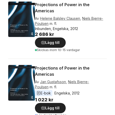
Projections of Power in the
Americas
Av
Helene Balslev Clausen
,
Niels Bjerre-
Poulsen
m. fl.
Inbunden, Engelska, 2012
2 686 kr
Lägg till
Skickas
inom 10-15 vardagar
Projections of Power in the
Americas
Av
Jan Gustafsson
,
Niels Bjerre-
Poulsen
m. fl.
E-bok
Engelska
, 
2012
1 022 kr
Lägg till