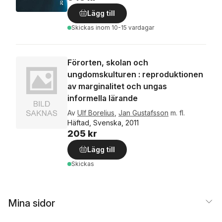
Lägg till
Skickas
inom 10-15 vardagar
Förorten, skolan och
ungdomskulturen : reproduktionen
av marginalitet och ungas
informella lärande
Av
Ulf Borelius
,
Jan Gustafsson
m. fl.
Häftad, Svenska, 2011
205 kr
Lägg till
Skickas
Mina sidor