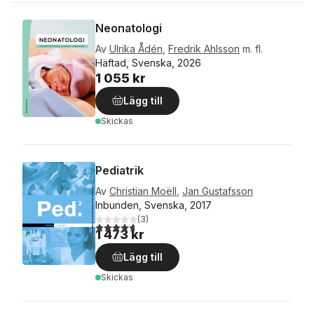
Neonatologi
Av
Ulrika Ådén
,
Fredrik Ahlsson
m. fl.
Häftad, Svenska, 2026
1 055 kr
Lägg till
Skickas
Pediatrik
Av
Christian Moëll
,
Jan Gustafsson
Inbunden, Svenska, 2017
(
3
)
4,7
utav 5 stjärnor. Totalt antal röster:
1 473 kr
Lägg till
Skickas