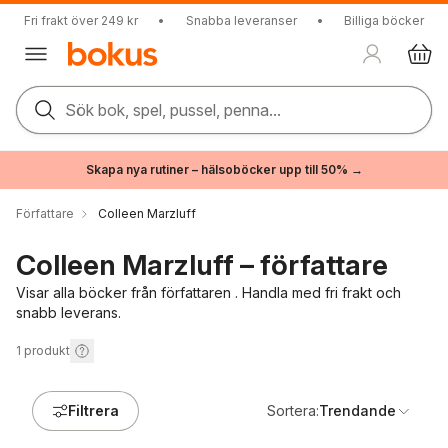
Fri frakt över 249 kr
•
Snabba leveranser
•
Billiga böcker
Sök bok, spel, pussel, penna...
Skapa nya rutiner – hälsoböcker upp till 50% →
Författare
Colleen Marzluff
Colleen Marzluff – författare
Visar alla böcker från författaren . Handla med fri frakt och
snabb leverans.
1
produkt
Filtrera
Sortera:
Trendande