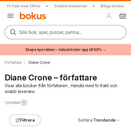
Fri frakt över 249 kr
•
Snabba leveranser
•
Billiga böcker
Sök bok, spel, pussel, penna...
Skapa nya rutiner – hälsoböcker upp till 50% →
Författare
Diane Crone
Diane Crone – författare
Visar alla böcker från författaren . Handla med fri frakt och
snabb leverans.
1
produkt
Filtrera
Sortera:
Trendande