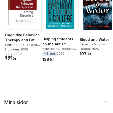
Cognitive Behavior
Helping Students
Blood and Water
Therapy and Eating
on the Autism
Rebecca Murphy
Disorders
Christopher G. Fairburn
,
Spectrum Get the
Kate Ripley
,
Rebecca
Häftad
, 2026
Zafra Cooper
Inbunden
, 2008
,
Roz
197 kr
Murphy
E-bok
2020
Best Out of College
Shafran
,
(
Rebecca
3
)
3,0
utav 5 stjärnor. Totalt antal röster:
721 kr
Murphy
,
Deborah M.
138 kr
Hawker
Mina sidor