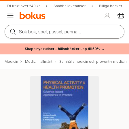
Fri frakt över 249 kr
•
Snabba leveranser
•
Billiga böcker
Sök bok, spel, pussel, penna...
Skapa nya rutiner – hälsoböcker upp till 50% →
Medicin
Medicin: allmänt
Samhällsmedicin och preventiv medicin