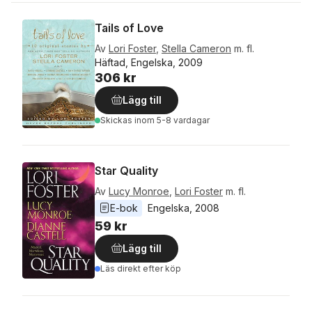
Tails of Love
Av
Lori Foster
,
Stella Cameron
m. fl.
Häftad, Engelska, 2009
306 kr
Lägg till
Skickas
inom 5-8 vardagar
Star Quality
Av
Lucy Monroe
,
Lori Foster
m. fl.
E-bok
Engelska
, 
2008
59 kr
Lägg till
Läs direkt efter köp