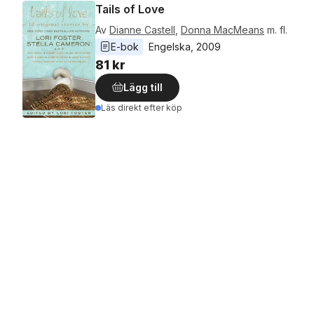
Tails of Love
Av
Dianne Castell
,
Donna MacMeans
m. fl.
E-bok
Engelska
, 
2009
81 kr
Lägg till
Läs direkt efter köp