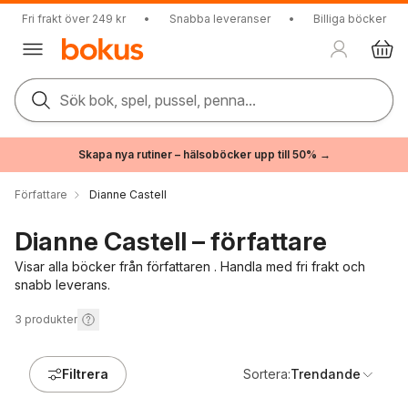
Fri frakt över 249 kr
•
Snabba leveranser
•
Billiga böcker
Sök bok, spel, pussel, penna...
Skapa nya rutiner – hälsoböcker upp till 50% →
Författare
Dianne Castell
Dianne Castell – författare
Visar alla böcker från författaren . Handla med fri frakt och
snabb leverans.
3
produkter
Filtrera
Sortera:
Trendande