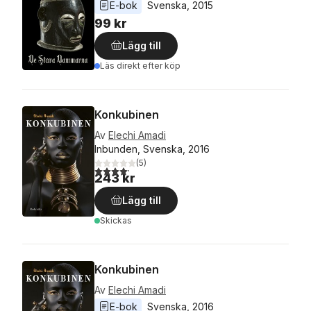
E-bok
Svenska
, 
2015
99 kr
Lägg till
Läs direkt efter köp
Konkubinen
Av
Elechi Amadi
Inbunden, Svenska, 2016
(
5
)
4,2
utav 5 stjärnor. Totalt antal röster:
243 kr
Lägg till
Skickas
Konkubinen
Av
Elechi Amadi
E-bok
Svenska
, 
2016