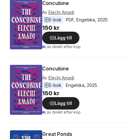
Concubine
Av
Elechi Amadi
E-bok
PDF
, 
Engelska
, 
2025
150 kr
Lägg till
Läs direkt efter köp
Concubine
Av
Elechi Amadi
E-bok
Engelska
, 
2025
150 kr
Lägg till
Läs direkt efter köp
Great Ponds