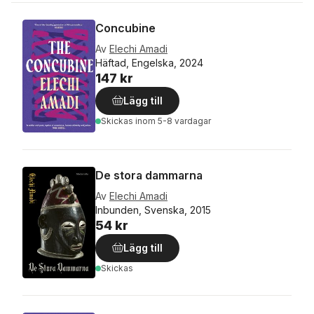
Concubine
Av
Elechi Amadi
Häftad, Engelska, 2024
147 kr
Lägg till
Skickas
inom 5-8 vardagar
De stora dammarna
Av
Elechi Amadi
Inbunden, Svenska, 2015
54 kr
Lägg till
Skickas