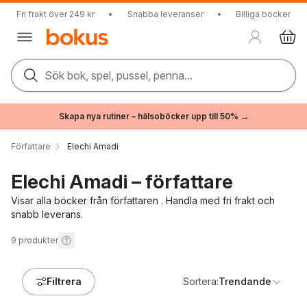
Fri frakt över 249 kr
•
Snabba leveranser
•
Billiga böcker
Sök bok, spel, pussel, penna...
Skapa nya rutiner – hälsoböcker upp till 50% →
Författare
Elechi Amadi
Elechi Amadi – författare
Visar alla böcker från författaren . Handla med fri frakt och
snabb leverans.
9
produkter
Filtrera
Sortera:
Trendande