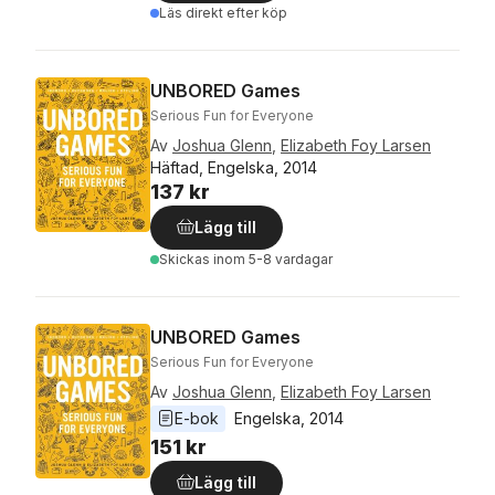
Läs direkt efter köp
UNBORED Games
Serious Fun for Everyone
Av
Joshua Glenn
,
Elizabeth Foy Larsen
Häftad, Engelska, 2014
137 kr
Lägg till
Skickas
inom 5-8 vardagar
UNBORED Games
Serious Fun for Everyone
Av
Joshua Glenn
,
Elizabeth Foy Larsen
E-bok
Engelska
, 
2014
151 kr
Lägg till