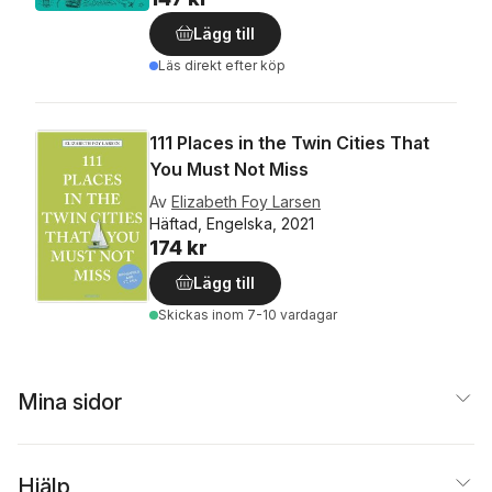
Lägg till
Läs direkt efter köp
111 Places in the Twin Cities That
You Must Not Miss
Av
Elizabeth Foy Larsen
Häftad, Engelska, 2021
174 kr
Lägg till
Skickas
inom 7-10 vardagar
Mina sidor
Hjälp