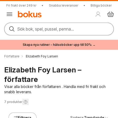
Fri frakt över 249 kr
•
Snabba leveranser
•
Billiga böcker
Sök bok, spel, pussel, penna...
Skapa nya rutiner – hälsoböcker upp till 50% →
Författare
Elizabeth Foy Larsen
Elizabeth Foy Larsen –
författare
Visar alla böcker från författaren . Handla med fri frakt och
snabb leverans.
7
produkter
Filtrera
Sortera:
Trendande