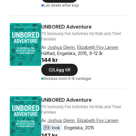
Läs direkt efter köp
UNBORED Adventure
70 Seriously Fun Activities for Kids and Their
Families
Av
Joshua Glenn
,
Elizabeth Foy Larsen
Häftad, Engelska, 2015, 9-12 år
144 kr
Lägg till
Skickas
inom 5-8 vardagar
UNBORED Adventure
70 Seriously Fun Activities for Kids and Their
Families
Av
Joshua Glenn
,
Elizabeth Foy Larsen
E-bok
Engelska
, 
2015
147 kr