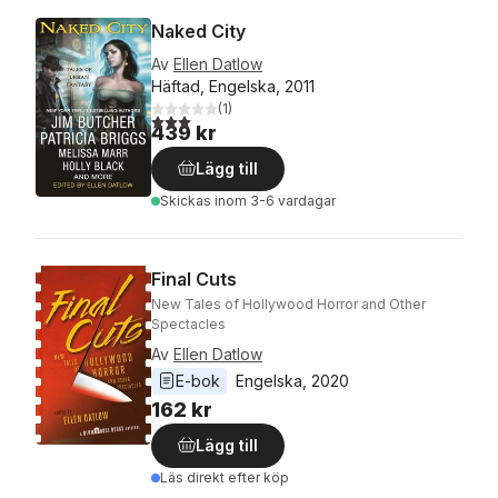
Naked City
Av
Ellen Datlow
Häftad, Engelska, 2011
(
1
)
3,0
utav 5 stjärnor. Totalt antal röster:
439 kr
Lägg till
Skickas
inom 3-6 vardagar
Final Cuts
New Tales of Hollywood Horror and Other
Spectacles
Av
Ellen Datlow
E-bok
Engelska
, 
2020
162 kr
Lägg till
Läs direkt efter köp