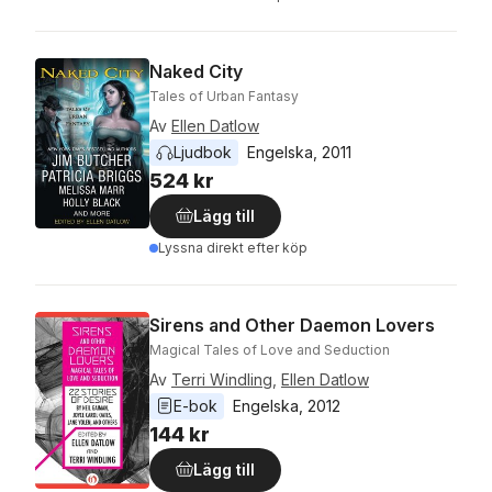
Naked City
Tales of Urban Fantasy
Av
Ellen Datlow
Ljudbok
Engelska
, 
2011
524 kr
Lägg till
Lyssna direkt efter köp
Sirens and Other Daemon Lovers
Magical Tales of Love and Seduction
Av
Terri Windling
,
Ellen Datlow
E-bok
Engelska
, 
2012
144 kr
Lägg till