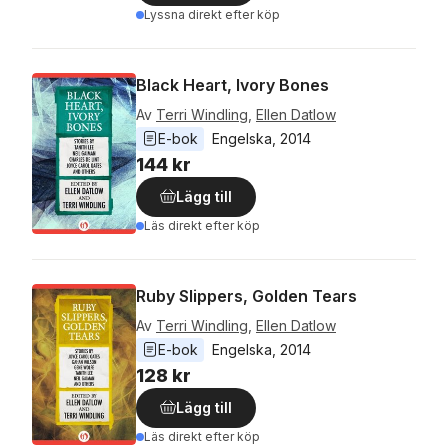
Lyssna direkt efter köp
Black Heart, Ivory Bones
Av
Terri Windling
,
Ellen Datlow
E-bok
Engelska
, 
2014
144 kr
Lägg till
Läs direkt efter köp
Ruby Slippers, Golden Tears
Av
Terri Windling
,
Ellen Datlow
E-bok
Engelska
, 
2014
128 kr
Lägg till
Läs direkt efter köp