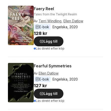
Faery Reel
Tales from the Twilight Realm
Av
Terri Windling
,
Ellen Datlow
E-bok
Engelska
, 
2020
128 kr
Lägg till
Läs direkt efter köp
Fearful Symmetries
Av
Ellen Datlow
E-bok
Engelska
, 
2020
127 kr
Lägg till
Läs direkt efter köp