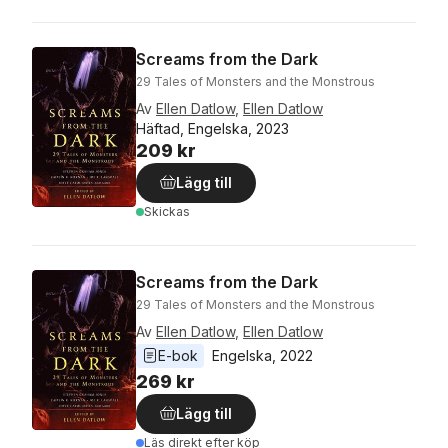
Screams from the Dark
29 Tales of Monsters and the Monstrous
Av
Ellen Datlow
,
Ellen Datlow
Häftad, Engelska, 2023
209 kr
Lägg till
Skickas
Screams from the Dark
29 Tales of Monsters and the Monstrous
Av
Ellen Datlow
,
Ellen Datlow
E-bok
Engelska
, 
2022
269 kr
Lägg till
Läs direkt efter köp