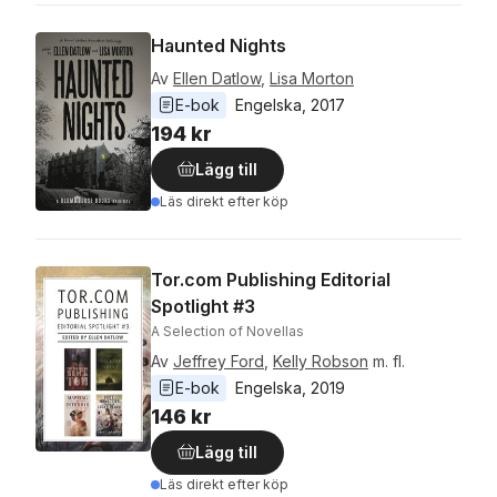
Haunted Nights
Av
Ellen Datlow
,
Lisa Morton
E-bok
Engelska
, 
2017
194 kr
Lägg till
Läs direkt efter köp
Tor.com Publishing Editorial
Spotlight #3
A Selection of Novellas
Av
Jeffrey Ford
,
Kelly Robson
m. fl.
E-bok
Engelska
, 
2019
146 kr
Lägg till
Läs direkt efter köp