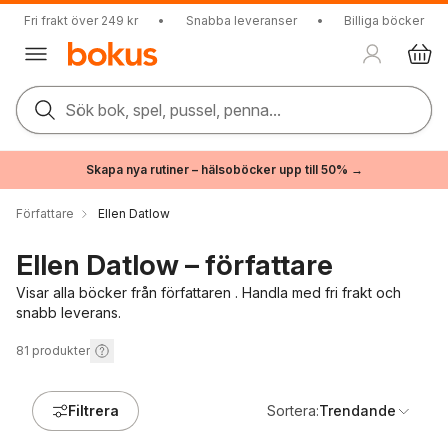
Fri frakt över 249 kr
•
Snabba leveranser
•
Billiga böcker
Sök bok, spel, pussel, penna...
Skapa nya rutiner – hälsoböcker upp till 50% →
Författare
Ellen Datlow
Ellen Datlow – författare
Visar alla böcker från författaren . Handla med fri frakt och
snabb leverans.
81
produkter
Filtrera
Sortera:
Trendande