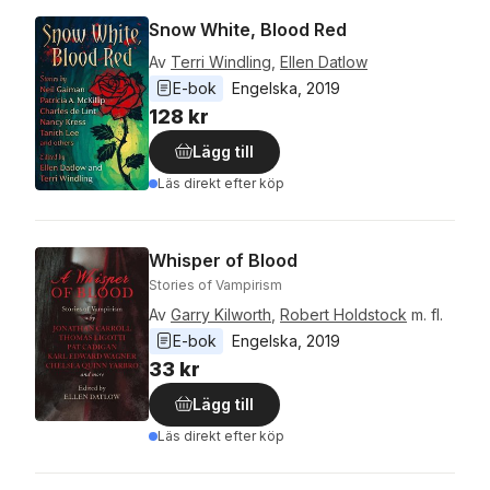
Snow White, Blood Red
Av
Terri Windling
,
Ellen Datlow
E-bok
Engelska
, 
2019
128 kr
Lägg till
Läs direkt efter köp
Whisper of Blood
Stories of Vampirism
Av
Garry Kilworth
,
Robert Holdstock
m. fl.
E-bok
Engelska
, 
2019
33 kr
Lägg till
Läs direkt efter köp