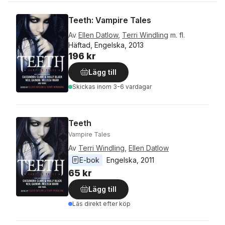
Teeth: Vampire Tales
Av
Ellen Datlow
,
Terri Windling
m. fl.
Häftad, Engelska, 2013
196 kr
Lägg till
Skickas
inom 3-6 vardagar
Teeth
Vampire Tales
Av
Terri Windling
,
Ellen Datlow
E-bok
Engelska
, 
2011
65 kr
Lägg till
Läs direkt efter köp