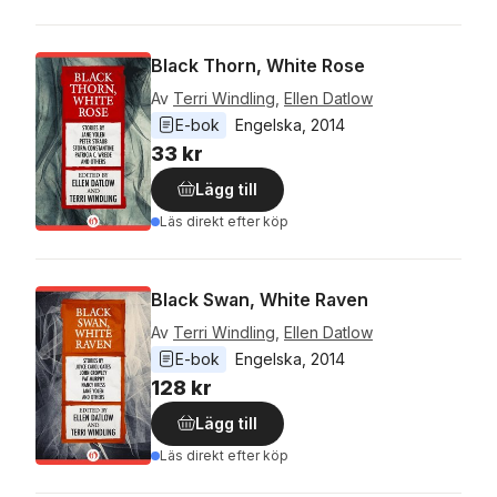
Black Thorn, White Rose
Av
Terri Windling
,
Ellen Datlow
E-bok
Engelska
, 
2014
33 kr
Lägg till
Läs direkt efter köp
Black Swan, White Raven
Av
Terri Windling
,
Ellen Datlow
E-bok
Engelska
, 
2014
128 kr
Lägg till
Läs direkt efter köp