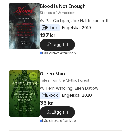
Blood Is Not Enough
Stories of Vampirism
Av
Pat Cadigan
,
Joe Haldeman
m. fl.
E-bok
Engelska
, 
2019
127 kr
Lägg till
Läs direkt efter köp
Green Man
Tales from the Mythic Forest
Av
Terri Windling
,
Ellen Datlow
E-bok
Engelska
, 
2020
33 kr
Lägg till
Läs direkt efter köp