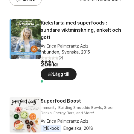
Kickstarta med superfoods :
sundare viktminskning, enkelt och
gott
Av
Erica Palmcrantz Aziz
Inbunden, Svenska, 2015
(
2
)
3,5
utav 5 stjärnor. Totalt antal röster:
206 kr
Lägg till
Superfood Boost
Immunity-Building Smoothie Bowls, Green
Drinks, Energy Bars, and More!
Av
Erica Palmcrantz Aziz
E-bok
Engelska
, 
2018