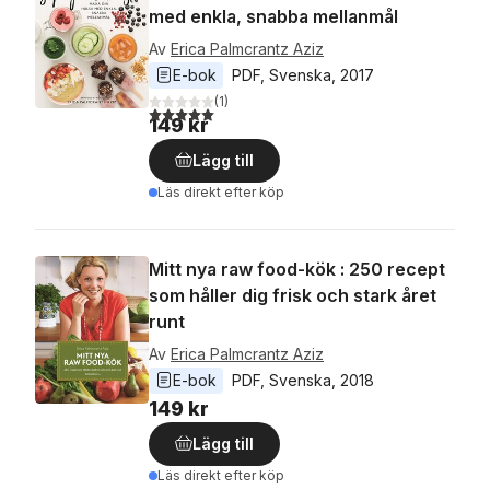
med enkla, snabba mellanmål
Av
Erica Palmcrantz Aziz
E-bok
PDF
, 
Svenska
, 
2017
(
1
)
5,0
utav 5 stjärnor. Totalt antal röster:
149 kr
Lägg till
Läs direkt efter köp
Mitt nya raw food-kök : 250 recept
som håller dig frisk och stark året
runt
Av
Erica Palmcrantz Aziz
E-bok
PDF
, 
Svenska
, 
2018
149 kr
Lägg till
Läs direkt efter köp