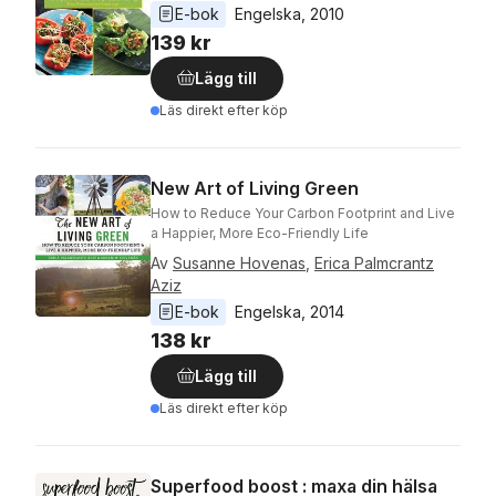
E-bok
Engelska
, 
2010
139 kr
Lägg till
Läs direkt efter köp
New Art of Living Green
How to Reduce Your Carbon Footprint and Live
a Happier, More Eco-Friendly Life
Av
Susanne Hovenas
,
Erica Palmcrantz
Aziz
E-bok
Engelska
, 
2014
138 kr
Lägg till
Läs direkt efter köp
Superfood boost : maxa din hälsa