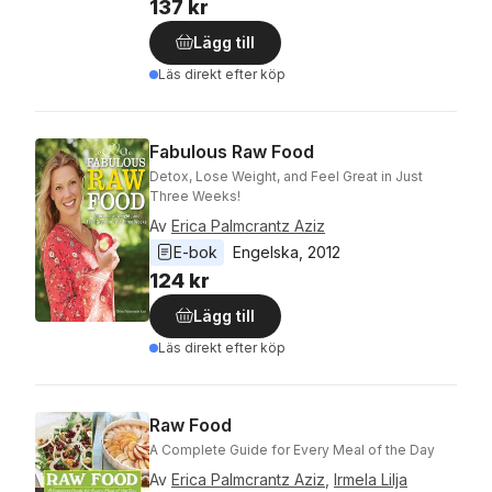
137 kr
Lägg till
Läs direkt efter köp
Fabulous Raw Food
Detox, Lose Weight, and Feel Great in Just
Three Weeks!
Av
Erica Palmcrantz Aziz
E-bok
Engelska
, 
2012
124 kr
Lägg till
Läs direkt efter köp
Raw Food
A Complete Guide for Every Meal of the Day
Av
Erica Palmcrantz Aziz
,
Irmela Lilja