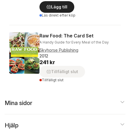
Lägg till
Läs direkt efter köp
Raw Food: The Card Set
A Handy Guide for Every Meal of the Day
Skyhorse Publishing
2012
241 kr
Tillfälligt slut
Tillfälligt slut
Mina sidor
Hjälp