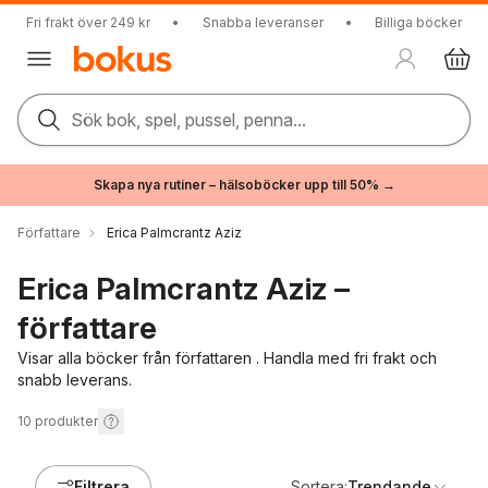
Fri frakt över 249 kr
•
Snabba leveranser
•
Billiga böcker
Sök bok, spel, pussel, penna...
Skapa nya rutiner – hälsoböcker upp till 50% →
Författare
Erica Palmcrantz Aziz
Erica Palmcrantz Aziz –
författare
Visar alla böcker från författaren . Handla med fri frakt och
snabb leverans.
10
produkter
Filtrera
Sortera:
Trendande