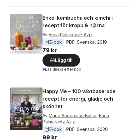
Enkel kombucha och kimchi :
recept för kropp & hjärna
Av
Erica Palmcrantz Aziz
E-bok
PDF
, 
Svenska
, 
2019
79 kr
Lägg till
Läs direkt efter köp
Happy Me – 100 växtbaserade
recept för energi, glädje och
skönhet
Av
Marie Andersson Butler
,
Erica
Palmcrantz Aziz
E-bok
PDF
, 
Svenska
, 
2020
99 kr