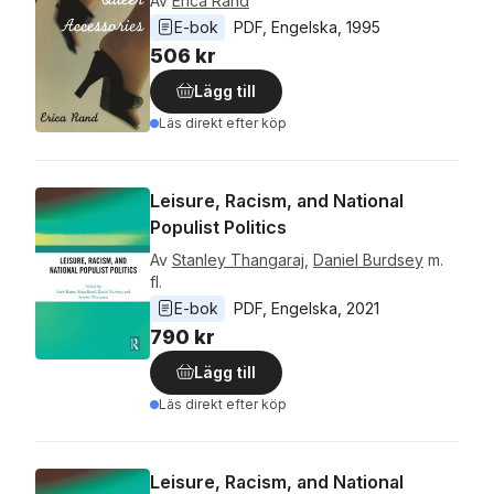
Av
Erica Rand
E-bok
PDF
, 
Engelska
, 
1995
506 kr
Lägg till
Läs direkt efter köp
Leisure, Racism, and National
Populist Politics
Av
Stanley Thangaraj
,
Daniel Burdsey
m.
fl.
E-bok
PDF
, 
Engelska
, 
2021
790 kr
Lägg till
Läs direkt efter köp
Leisure, Racism, and National