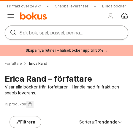
Fri frakt över 249 kr
•
Snabba leveranser
•
Billiga böcker
Sök bok, spel, pussel, penna...
Skapa nya rutiner – hälsoböcker upp till 50% →
Författare
Erica Rand
Erica Rand – författare
Visar alla böcker från författaren . Handla med fri frakt och
snabb leverans.
15
produkter
Filtrera
Sortera:
Trendande