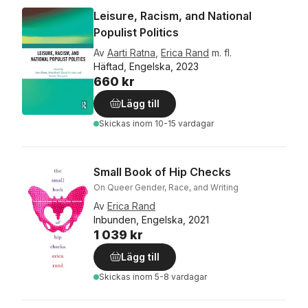
Leisure, Racism, and National
Populist Politics
Av
Aarti Ratna
,
Erica Rand
m. fl.
Häftad, Engelska, 2023
660 kr
Lägg till
Skickas
inom 10-15 vardagar
Small Book of Hip Checks
On Queer Gender, Race, and Writing
Av
Erica Rand
Inbunden, Engelska, 2021
1 039 kr
Lägg till
Skickas
inom 5-8 vardagar