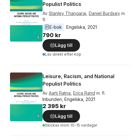
Populist Politics
Av
Stanley Thangaraj
,
Daniel Burdsey
m.
fl.
E-bok
Engelska
, 
2021
790 kr
Lägg till
Läs direkt efter köp
Leisure, Racism, and National
Populist Politics
Av
Aarti Ratna
,
Erica Rand
m. fl.
Inbunden, Engelska, 2021
2 395 kr
Lägg till
Skickas
inom 10-15 vardagar