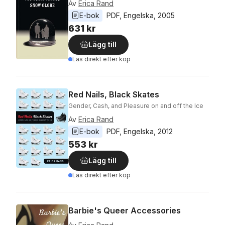
Av
Erica Rand
E-bok
PDF
, 
Engelska
, 
2005
631 kr
Lägg till
Läs direkt efter köp
Red Nails, Black Skates
Gender, Cash, and Pleasure on and off the Ice
Av
Erica Rand
E-bok
PDF
, 
Engelska
, 
2012
553 kr
Lägg till
Läs direkt efter köp
Barbie's Queer Accessories