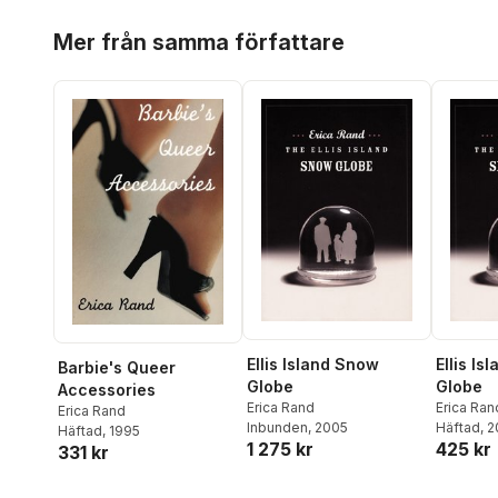
Hoppa över listan
Mer från samma författare
Ellis Island Snow
Ellis Is
Barbie's Queer
Globe
Globe
Accessories
Erica Rand
Erica Ran
Erica Rand
Inbunden
, 2005
Häftad
, 
Häftad
, 1995
1 275 kr
425 kr
331 kr