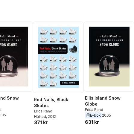
land Snow
Ellis Island Snow
Red Nails, Black
Globe
Skates
d
Erica Rand
Erica Rand
2005
E-bok
2005
Häftad
, 2012
631 kr
371 kr