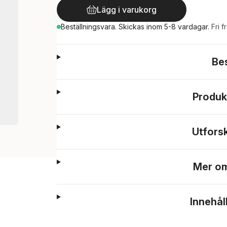
Lägg i varukorg
Beställningsvara.
Skickas
inom 5-8 vardagar
.
Fri f
Be
Produk
Utfors
Mer om
Innehål