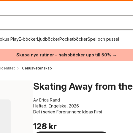
okus Play
E-böcker
Ljudböcker
Pocketböcker
Spel och pussel
Skapa nya rutiner – hälsoböcker upp till 50% →
identitet
Genusvetenskap
Skating Away from the
Av
Erica Rand
Häftad, Engelska, 2026
Del i serien
Forerunners: Ideas First
128 kr