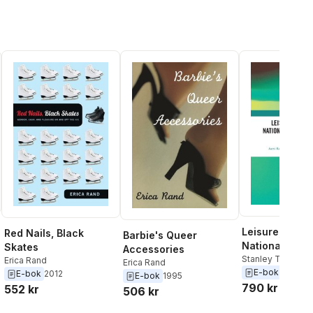
Leisure, Raci
Red Nails, Black
Barbie's Queer
National Popul
Skates
Accessories
Politics
Stanley Thangara
Erica Rand
Erica Rand
Burdsey
,
Erica R
E-bok
2021
E-bok
2012
E-bok
1995
Ratna
790 kr
552 kr
506 kr