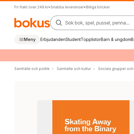
Fri frakt över 249 kr
•
Snabba leveranser
•
Billiga böcker
Sök bok, spel, pussel, penna...
Meny
Erbjudanden
Student
Topplistor
Barn & ungdom
B
Samhälle och politik
Samhälle och kultur
Sociala grupper och 