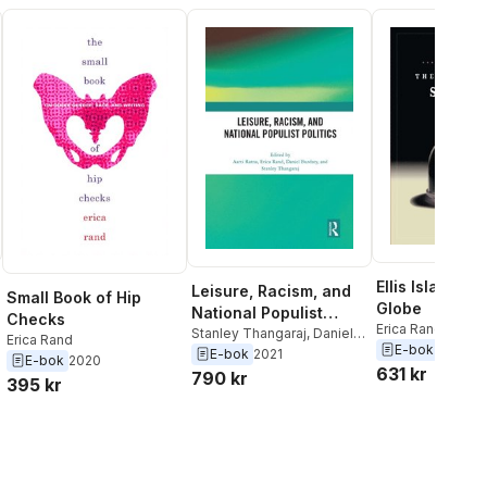
Ellis Island S
Leisure, Racism, and
Small Book of Hip
Globe
National Populist
Checks
Erica Rand
Politics
Stanley Thangaraj
,
Daniel
Erica Rand
E-bok
2005
Burdsey
,
Erica Rand
,
Aarti
E-bok
2021
E-bok
2020
631 kr
Ratna
790 kr
395 kr