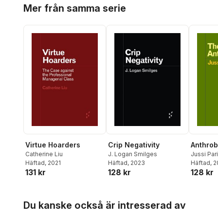
Hoppa över listan
Mer från samma serie
Virtue Hoarders
Crip Negativity
Anthro
Catherine Liu
J. Logan Smilges
Jussi Par
Häftad
, 2021
Häftad
, 2023
Häftad
, 
131 kr
128 kr
128 kr
Hoppa över listan
Du kanske också är intresserad av