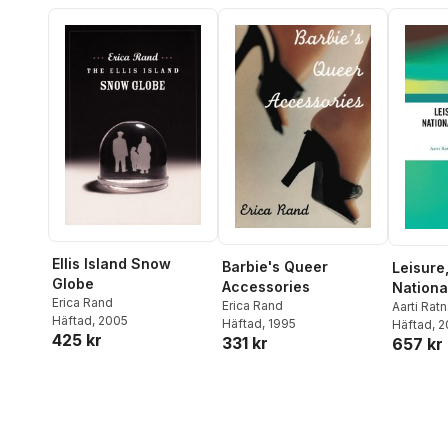
Ellis Island Snow
Barbie's Queer
Leisure
Globe
Accessories
Nationa
Erica Rand
Erica Rand
Politics
Aarti Rat
Häftad
, 2005
Häftad
, 1995
Daniel B
Häftad
, 
425 kr
331 kr
657 kr
Thangara