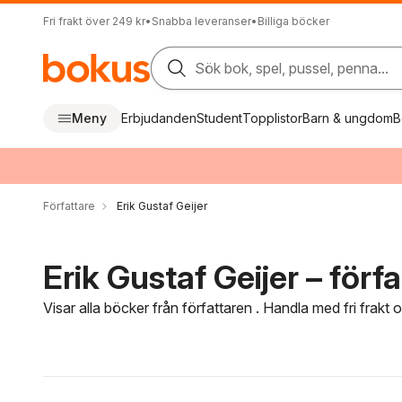
Fri frakt över 249 kr
•
Snabba leveranser
•
Billiga böcker
Sök bok, spel, pussel, penna...
Meny
Erbjudanden
Student
Topplistor
Barn & ungdom
B
Författare
Erik Gustaf Geijer
Erik Gustaf Geijer – förf
Visar alla böcker från författaren . Handla med fri frakt
Hoppa över filtreringsmeny