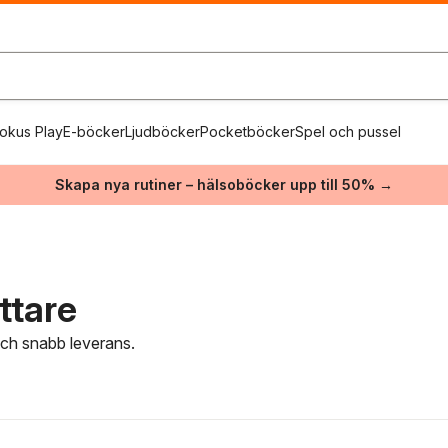
okus Play
E-böcker
Ljudböcker
Pocketböcker
Spel och pussel
Skapa nya rutiner – hälsoböcker upp till 50% →
attare
 och snabb leverans.