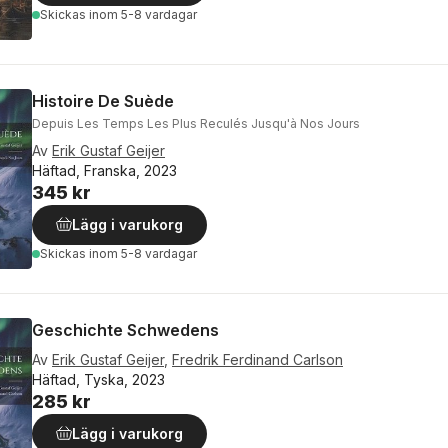
Skickas
inom 5-8 vardagar
Histoire De Suède
Depuis Les Temps Les Plus Reculés Jusqu'à Nos Jours
Av
Erik Gustaf Geijer
Häftad, Franska, 2023
345 kr
Lägg i varukorg
Skickas
inom 5-8 vardagar
Geschichte Schwedens
Av
Erik Gustaf Geijer
,
Fredrik Ferdinand Carlson
Häftad, Tyska, 2023
285 kr
Lägg i varukorg