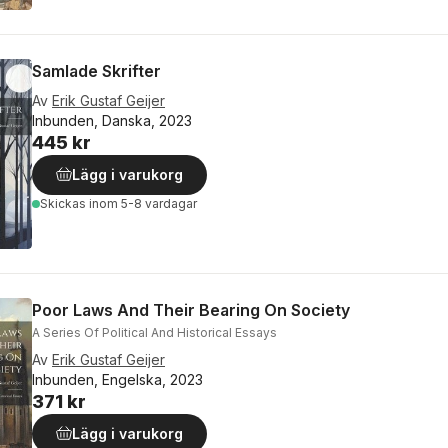
Samlade Skrifter
Av
Erik Gustaf Geijer
Inbunden, Danska, 2023
445 kr
Lägg i varukorg
Skickas
inom 5-8 vardagar
Poor Laws And Their Bearing On Society
A Series Of Political And Historical Essays
Av
Erik Gustaf Geijer
Inbunden, Engelska, 2023
371 kr
Lägg i varukorg