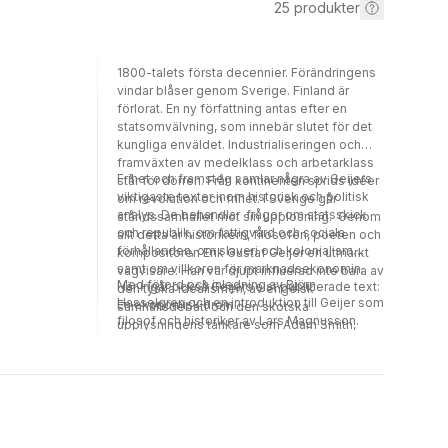
25
produkter
1800-talets första decennier. Förändringens
vindar blåser genom Sverige. Finland är
förlorat. En ny författning antas efter en
statsomvälvning, som innebär slutet för det
kungliga enväldet. Industrialiseringen och
framväxten av medelklass och arbetarklass
Frihet och framsteg samlar några av Geijers
står för dörren. Från kontinenten sprids idéer
viktigaste texter inom historisk och politisk
om revolution och frihet. I Sverige går
analys. De behandlar frågor om statsskick
ståndssamhället mot sin upplösning. Genom
och republik, om fattigvård och sociala
allt detta är historikern, filosofen, poeten och
förhållanden, om slaveri och kolonialism
kompositören Erik Gustaf Geijer en utmärkt
samt om villkoren för marknadsekonomin.
vägvisare. Han var djupt influerad inte bara av
Med förord och inledning av Björn
Här ingår också Geijers sist publicerade text:
den tyska idealismen, av engelsk
Hasselgren och en introduktion till Geijer som
En ekonomisk dröm.
samhällsdebatt och den skotska
filosof och historiker av Lars Magnusson.
upplysningens tänkare som Adam Smith,
men inspireras också av Alexis de
Tocqueville. Med sina djupa insikter om
svensk historia gav Geijer väsentliga bidrag
såväl till förståelsen av sin egen tid som till
eviga frågeställningar om samhället och
människan, som individ och kollektiv.