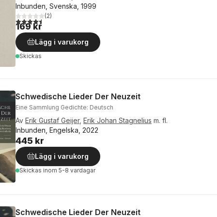
Inbunden, Svenska, 1999
(
2
)
4,5
utav 5 stjärnor. Totalt antal röster:
169 kr
Lägg i varukorg
Skickas
Schwedische Lieder Der Neuzeit
Eine Sammlung Gedichte: Deutsch
Av
Erik Gustaf Geijer
,
Erik Johan Stagnelius
m. fl.
Inbunden, Engelska, 2022
445 kr
Lägg i varukorg
Skickas
inom 5-8 vardagar
Schwedische Lieder Der Neuzeit