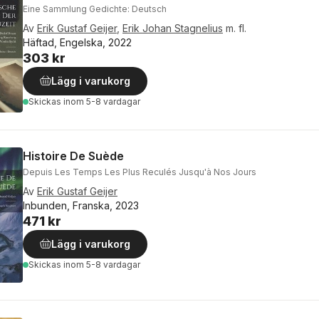
Eine Sammlung Gedichte: Deutsch
Av
Erik Gustaf Geijer
,
Erik Johan Stagnelius
m. fl.
Häftad, Engelska, 2022
303 kr
Lägg i varukorg
Skickas
inom 5-8 vardagar
Histoire De Suède
Depuis Les Temps Les Plus Reculés Jusqu'à Nos Jours
Av
Erik Gustaf Geijer
Inbunden, Franska, 2023
471 kr
Lägg i varukorg
Skickas
inom 5-8 vardagar