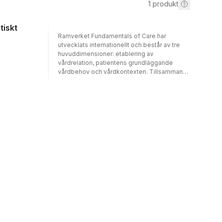
1
produkt
tiskt
Ramverket Fundamentals of Care har
utvecklats internationellt och består av tre
huvuddimensioner: etablering av
vårdrelation, patientens grundläggande
vårdbehov och vårdkontexten. Tillsammans
visar dimensionerna på hur personcentrerad
vård kan uppnås samt hur teoretisk kunskap
kan omsättas i praktiken, vilket i sin tur bidrar
till att utveckla omvårdnadsämnet och stärka
sjuksköterskeprofessionen.Detta är den
andra omarbetade upplagan av boken.
Sedan den första upplagan av boken
publicerades har forskningen om ramverket
förstärkts. Det har också implementerats i
undervisningen vid universitet och används
även i olika hälso- och sjukvårdsområden,
såväl nationellt som internationellt.Genom
patientfall, reflektioner och övningar får
läsaren möjlighet att träna på och diskutera
hur ramverket kan användas samt öva på
kritiskt tänkande.Målgruppen är