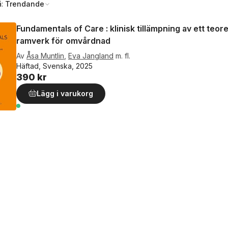
å:
Trendande
Fundamentals of Care : klinisk tillämpning av ett teore
ramverk för omvårdnad
Av
Åsa Muntlin
,
Eva Jangland
m. fl.
Häftad, Svenska, 2025
390 kr
Lägg i varukorg