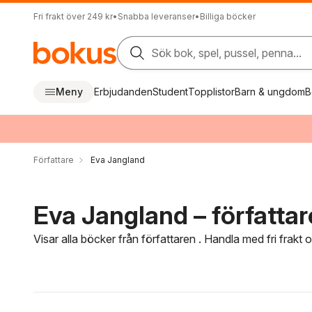
Fri frakt över 249 kr
•
Snabba leveranser
•
Billiga böcker
Sök bok, spel, pussel, penna...
Meny
Erbjudanden
Student
Topplistor
Barn & ungdom
B
Författare
Eva Jangland
Eva Jangland – författar
Visar alla böcker från författaren . Handla med fri frakt
Hoppa över filtreringsmeny