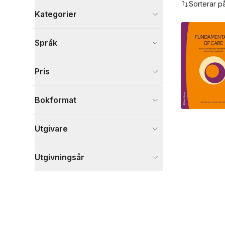
Sorterar p
Kategorier
Böcker
Språk
Medicin
1
Visa fler
Pris
Visa fler
Bokformat
Utgivare
Utgivningsår