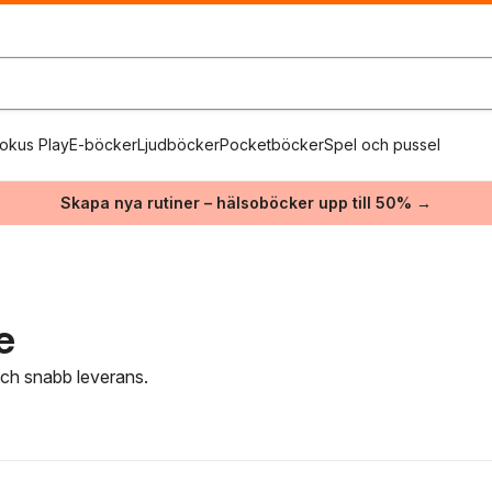
okus Play
E-böcker
Ljudböcker
Pocketböcker
Spel och pussel
Skapa nya rutiner – hälsoböcker upp till 50% →
e
 och snabb leverans.