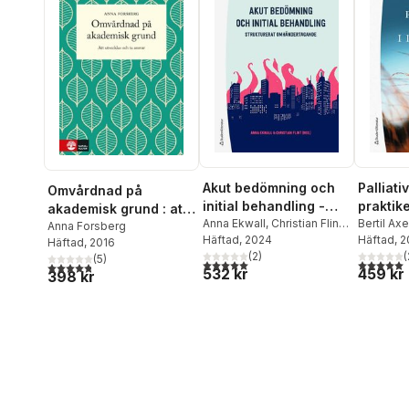
Akut bedömning och
Palliati
Omvårdnad på
initial behandling -
praktik
akademisk grund : att
Strukturerat
Anna Ekwall
,
Christian Flint
,
Bertil Ax
utvecklas och ta
Anna Forsberg
Sara Adolfsson
Häftad
, 2024
,
Per
Häftad
, 
omhändertagande
Häftad
, 2016
ansvar
Bergenzaun
(
2
)
,
Charlotte
(
(
5
)
5,0
utav 5 stjärnor. Totalt antal röster:
5,0
utav 5 
4,8
utav 5 stjärnor. Totalt antal röster:
532 kr
459 kr
Kerrén
,
Tsvetelina Nilsson
398 kr