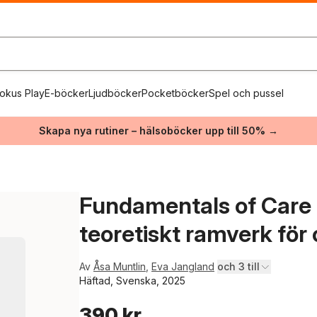
okus Play
E-böcker
Ljudböcker
Pocketböcker
Spel och pussel
Skapa nya rutiner – hälsoböcker upp till 50% →
Fundamentals of Care : 
teoretiskt ramverk fö
Av
Åsa Muntlin
,
Eva Jangland
och 3 till
Häftad, Svenska, 2025
390 kr