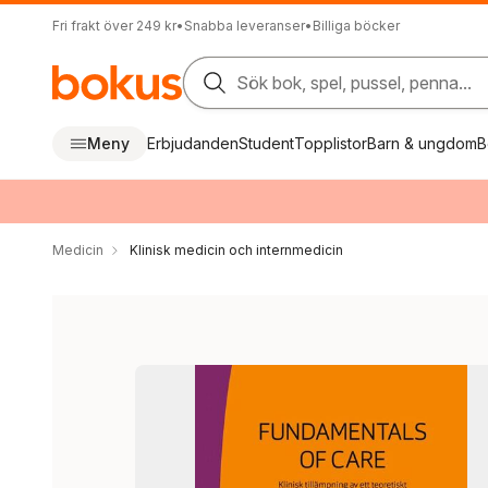
Fri frakt över 249 kr
•
Snabba leveranser
•
Billiga böcker
Sök bok, spel, pussel, penna...
Meny
Erbjudanden
Student
Topplistor
Barn & ungdom
B
Medicin
Klinisk medicin och internmedicin