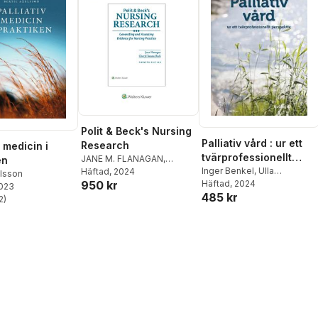
Polit & Beck's Nursing
Palliativ vård : ur ett
Research
v medicin i
tvärprofessionellt
JANE M. FLANAGAN
,
en
perspektiv
Inger Benkel
,
Ulla
CHERYL TATANO BECK
Häftad
, 2024
elsson
950 kr
Molander
Häftad
, 2024
,
Helle Wijk
2023
485 kr
2
)
stjärnor. Totalt antal röster: