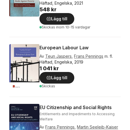
Häftad, Engelska, 2021
548 kr
Lägg till
Skickas
inom 10-15 vardagar
European Labour Law
Av
Teun Jaspers
,
Frans Pennings
m. fl.
Häftad, Engelska, 2019
1 041 kr
Lägg till
Skickas
EU Citizenship and Social Rights
Entitlements and Impediments to Accessing
Welfare
Av
Frans Pennings
,
Martin Seeleib-Kaiser