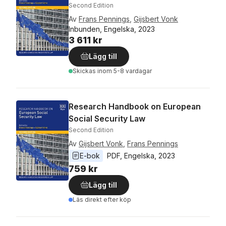
Second Edition
Av
Frans Pennings
,
Gijsbert Vonk
Inbunden, Engelska, 2023
3 611 kr
Lägg till
Skickas
inom 5-8 vardagar
Research Handbook on European
Social Security Law
Second Edition
Av
Gijsbert Vonk
,
Frans Pennings
E-bok
PDF
, 
Engelska
, 
2023
759 kr
Lägg till
Läs direkt efter köp