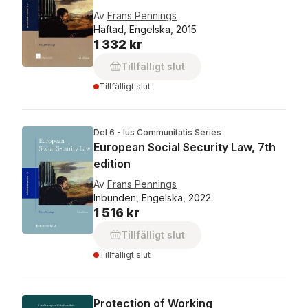
Av
Frans Pennings
Häftad, Engelska, 2015
1 332 kr
Tillfälligt slut
Tillfälligt slut
Del 6 - Ius Communitatis Series
European Social Security Law, 7th
edition
Av
Frans Pennings
Inbunden, Engelska, 2022
1 516 kr
Tillfälligt slut
Tillfälligt slut
Protection of Working