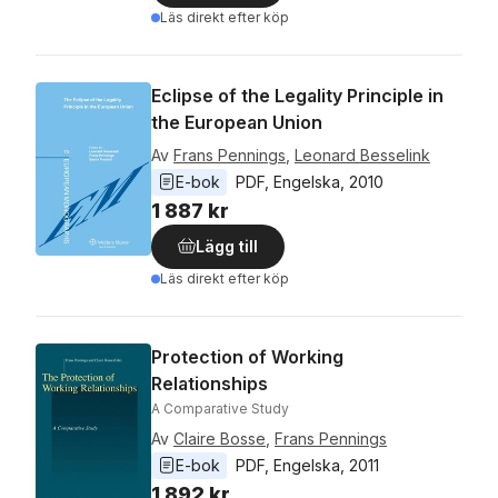
Läs direkt efter köp
Eclipse of the Legality Principle in
the European Union
Av
Frans Pennings
,
Leonard Besselink
E-bok
PDF
, 
Engelska
, 
2010
1 887 kr
Lägg till
Läs direkt efter köp
Protection of Working
Relationships
A Comparative Study
Av
Claire Bosse
,
Frans Pennings
E-bok
PDF
, 
Engelska
, 
2011
1 892 kr