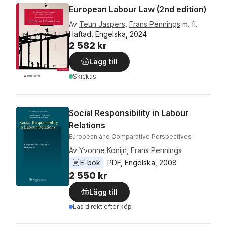
European Labour Law (2nd edition)
Av
Teun Jaspers
,
Frans Pennings
m. fl.
Häftad, Engelska, 2024
2 582 kr
Lägg till
Skickas
Social Responsibility in Labour
Relations
European and Comparative Perspectives
Av
Yvonne Konijn
,
Frans Pennings
E-bok
PDF
, 
Engelska
, 
2008
2 550 kr
Lägg till
Läs direkt efter köp