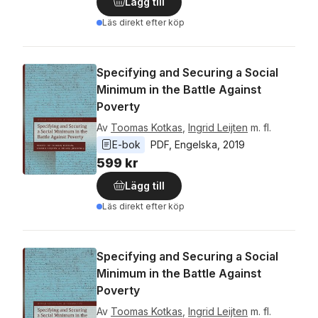
Lägg till
Läs direkt efter köp
Specifying and Securing a Social
Minimum in the Battle Against
Poverty
Av
Toomas Kotkas
,
Ingrid Leijten
m. fl.
E-bok
PDF
, 
Engelska
, 
2019
599 kr
Lägg till
Läs direkt efter köp
Specifying and Securing a Social
Minimum in the Battle Against
Poverty
Av
Toomas Kotkas
,
Ingrid Leijten
m. fl.