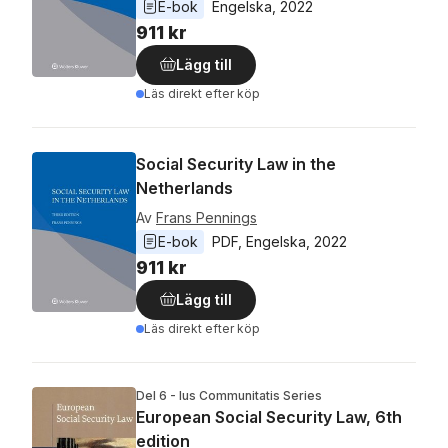
E-bok
Engelska
, 
2022
911 kr
Lägg till
Läs direkt efter köp
Social Security Law in the
Netherlands
Av
Frans Pennings
E-bok
PDF
, 
Engelska
, 
2022
911 kr
Lägg till
Läs direkt efter köp
Del 6 - Ius Communitatis Series
European Social Security Law, 6th
edition