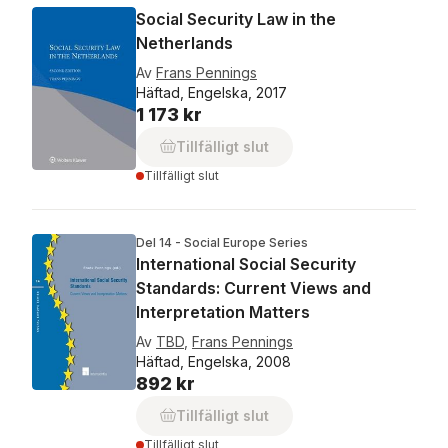
Social Security Law in the
Netherlands
Av
Frans Pennings
Häftad, Engelska, 2017
1 173 kr
Tillfälligt slut
Tillfälligt slut
Del 14 - Social Europe Series
International Social Security
Standards: Current Views and
Interpretation Matters
Av
TBD
,
Frans Pennings
Häftad, Engelska, 2008
892 kr
Tillfälligt slut
Tillfälligt slut