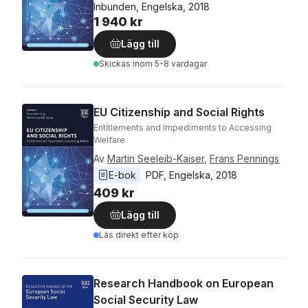
Inbunden, Engelska, 2018
1 940 kr
Lägg till
Skickas
inom 5-8 vardagar
EU Citizenship and Social Rights
Entitlements and Impediments to Accessing
Welfare
Av
Martin Seeleib-Kaiser
,
Frans Pennings
E-bok
PDF
, 
Engelska
, 
2018
409 kr
Lägg till
Läs direkt efter köp
Research Handbook on European
Social Security Law