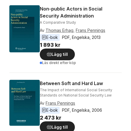
Non-public Actors in Social
Security Administration
A Comparative Study
Av
Thomas Erhag
,
Frans Pennings
E-bok
PDF
, 
Engelska
, 
2013
1 893 kr
Lägg till
Läs direkt efter köp
Between Soft and Hard Law
The Impact of International Social Security
Standards on National Social Security Law
Av
Frans Pennings
E-bok
PDF
, 
Engelska
, 
2006
2 473 kr
Lägg till