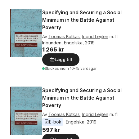
Specifying and Securing a Social
Minimum in the Battle Against
Poverty
Av
Toomas Kotkas
,
Ingrid Leijten
m. fl.
Inbunden, Engelska, 2019
1 265 kr
Lägg till
Skickas
inom 10-15 vardagar
Specifying and Securing a Social
Minimum in the Battle Against
Poverty
Av
Toomas Kotkas
,
Ingrid Leijten
m. fl.
E-bok
Engelska
, 
2019
597 kr