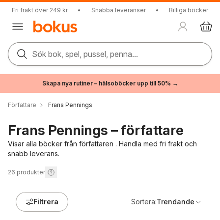
Fri frakt över 249 kr
•
Snabba leveranser
•
Billiga böcker
Sök bok, spel, pussel, penna...
Skapa nya rutiner – hälsoböcker upp till 50% →
Författare
Frans Pennings
Frans Pennings – författare
Visar alla böcker från författaren . Handla med fri frakt och
snabb leverans.
26
produkter
Filtrera
Sortera:
Trendande