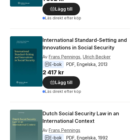
Lägg till
Läs direkt efter köp
International Standard-Setting and
Innovations in Social Security
Av
Frans Pennings
,
Ulrich Becker
E-bok
PDF
, 
Engelska
, 
2013
2 417 kr
Lägg till
Läs direkt efter köp
Dutch Social Security Law in an
International Context
Av
Frans Pennings
E-bok
PDF
, 
Engelska
, 
1992