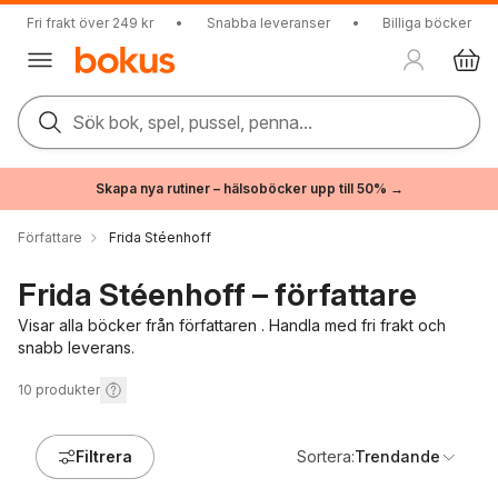
Fri frakt över 249 kr
•
Snabba leveranser
•
Billiga böcker
Sök bok, spel, pussel, penna...
Skapa nya rutiner – hälsoböcker upp till 50% →
Författare
Frida Stéenhoff
Frida Stéenhoff – författare
Visar alla böcker från författaren . Handla med fri frakt och
snabb leverans.
10
produkter
Filtrera
Sortera:
Trendande