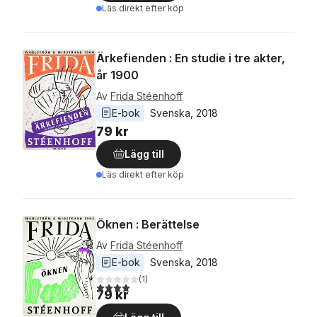
Läs direkt efter köp
Ärkefienden : En studie i tre akter,
år 1900
Av
Frida Stéenhoff
E-bok
Svenska
, 
2018
79 kr
Lägg till
Läs direkt efter köp
Öknen : Berättelse
Av
Frida Stéenhoff
E-bok
Svenska
, 
2018
(
1
)
4,0
utav 5 stjärnor. Totalt antal röster:
79 kr