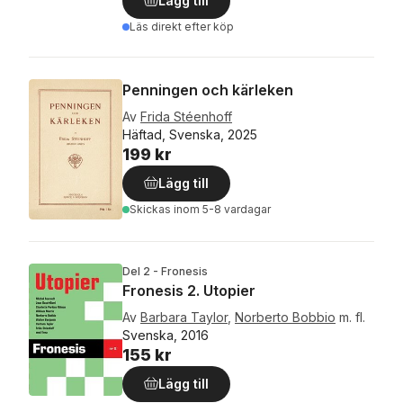
Lägg till
Läs direkt efter köp
Penningen och kärleken
Av
Frida Stéenhoff
Häftad, Svenska, 2025
199 kr
Lägg till
Skickas
inom 5-8 vardagar
Del 2 - Fronesis
Fronesis 2. Utopier
Av
Barbara Taylor
,
Norberto Bobbio
m. fl.
Svenska, 2016
155 kr
Lägg till