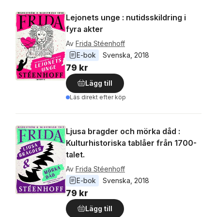
Lejonets unge : nutidsskildring i
fyra akter
Av
Frida Stéenhoff
E-bok
Svenska
, 
2018
79 kr
Lägg till
Läs direkt efter köp
Ljusa bragder och mörka dåd :
Kulturhistoriska tablåer från 1700-
talet.
Av
Frida Stéenhoff
E-bok
Svenska
, 
2018
79 kr
Lägg till