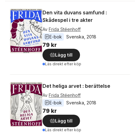
Den vita duvans samfund :
Skådespel i tre akter
Av
Frida Stéenhoff
E-bok
Svenska
, 
2018
79 kr
Lägg till
Läs direkt efter köp
Det heliga arvet : berättelse
Av
Frida Stéenhoff
E-bok
Svenska
, 
2018
79 kr
Lägg till
Läs direkt efter köp