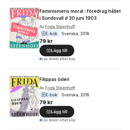
Feminismens moral : föredrag hållet
i Sundsvall d 30 juni 1903
Av
Frida Stéenhoff
E-bok
Svenska
, 
2018
79 kr
Lägg till
Läs direkt efter köp
Filippas öden
Av
Frida Stéenhoff
E-bok
Svenska
, 
2018
79 kr
Lägg till
Läs direkt efter köp