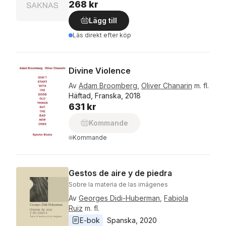
268 kr
Lägg till
Läs direkt efter köp
Divine Violence
Av
Adam Broomberg
,
Oliver Chanarin
m. fl.
Häftad, Franska, 2018
631 kr
Kommande
Kommande
Gestos de aire y de piedra
Sobre la materia de las imágenes
Av
Georges Didi-Huberman
,
Fabiola
Ruiz
m. fl.
E-bok
Spanska
, 
2020