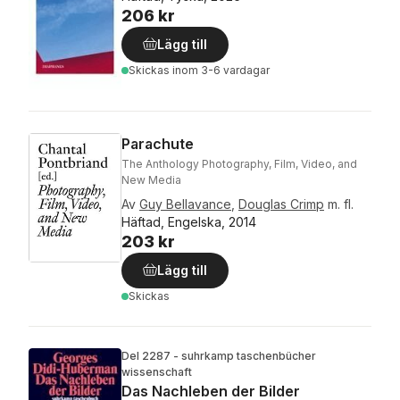
206 kr
Lägg till
Skickas
inom 3-6 vardagar
Parachute
The Anthology Photography, Film, Video, and
New Media
Av
Guy Bellavance
,
Douglas Crimp
m. fl.
Häftad, Engelska, 2014
203 kr
Lägg till
Skickas
Del 2287 - suhrkamp taschenbücher
wissenschaft
Das Nachleben der Bilder