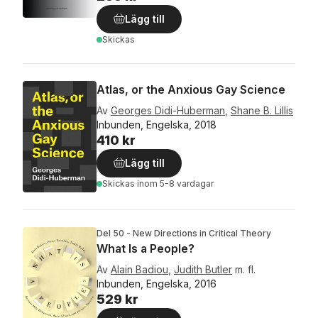
Lägg till
Skickas
Atlas, or the Anxious Gay Science
Av
Georges Didi-Huberman
,
Shane B. Lillis
Inbunden, Engelska, 2018
410 kr
Lägg till
Skickas
inom 5-8 vardagar
Del 50 - New Directions in Critical Theory
What Is a People?
Av
Alain Badiou
,
Judith Butler
m. fl.
Inbunden, Engelska, 2016
529 kr