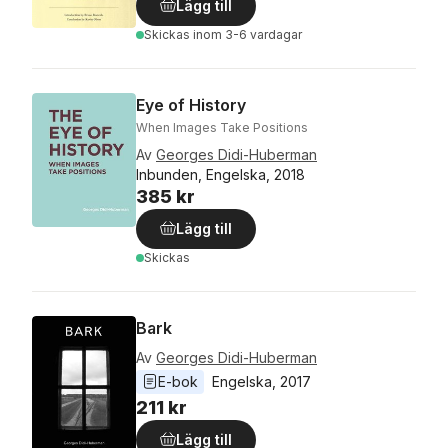
Lägg till
Skickas
inom 3-6 vardagar
Eye of History
When Images Take Positions
Av
Georges Didi-Huberman
Inbunden, Engelska, 2018
385 kr
Lägg till
Skickas
Bark
Av
Georges Didi-Huberman
E-bok
Engelska
, 
2017
211 kr
Lägg till