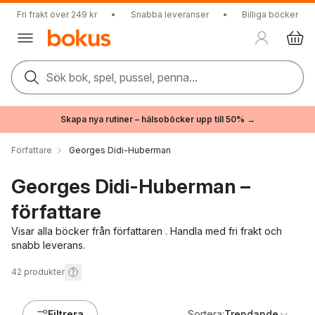
Fri frakt över 249 kr
•
Snabba leveranser
•
Billiga böcker
Sök bok, spel, pussel, penna...
Skapa nya rutiner – hälsoböcker upp till 50% →
Författare
Georges Didi-Huberman
Georges Didi-Huberman –
författare
Visar alla böcker från författaren . Handla med fri frakt och
snabb leverans.
42
produkter
Filtrera
Sortera:
Trendande