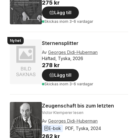
275 kr
Lägg till
Skickas
inom 3-6 vardagar
Nyhet
Sternensplitter
Av
Georges Didi-Huberman
Häftad, Tyska, 2026
278 kr
Lägg till
Skickas
inom 3-6 vardagar
Zeugenschaft bis zum letzten
Victor Klemperer lesen
Av
Georges Didi-Huberman
E-bok
PDF
, 
Tyska
, 
2024
262 kr