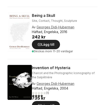
Being a Skull
Site, Contact, Thought, Sculpture
Av
Georges Didi-Huberman
Häftad, Engelska, 2016
242 kr
Lägg till
Skickas
inom 11-20 vardagar
Invention of Hysteria
Charcot and the Photographic Iconography of
the Salpêtrière
Av
Georges Didi-Huberman
Häftad, Engelska, 2004
(
1
)
4,0
utav 5 stjärnor. Totalt antal röster:
735 kr