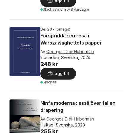
Lägg till
Skickas
inom 5-8 vardagar
Del 23 - (omega)
Förspridda : en resa i
Warszawaghettots papper
Av
Georges Didi-Huberman
Inbunden, Svenska, 2024
248 kr
Lägg till
Skickas
Ninfa moderna : essä över fallen
drapering
Av
Georges Didi-Huberman
Häftad, Svenska, 2023
255 kr