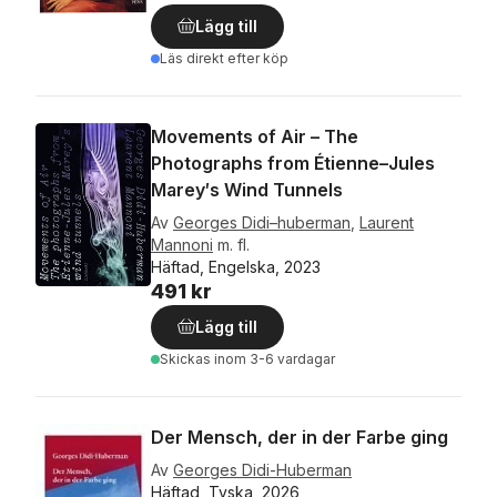
Lägg till
Läs direkt efter köp
Movements of Air – The
Photographs from Étienne–Jules
Marey′s Wind Tunnels
Av
Georges Didi–huberman
,
Laurent
Mannoni
m. fl.
Häftad, Engelska, 2023
491 kr
Lägg till
Skickas
inom 3-6 vardagar
Der Mensch, der in der Farbe ging
Av
Georges Didi-Huberman
Häftad, Tyska, 2026