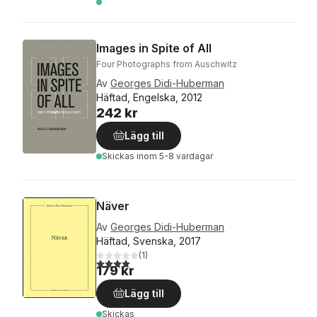
Images in Spite of All
Four Photographs from Auschwitz
Av
Georges Didi-Huberman
Häftad, Engelska, 2012
242 kr
Lägg till
Skickas
inom 5-8 vardagar
Näver
Av
Georges Didi-Huberman
Häftad, Svenska, 2017
(
1
)
4,0
utav 5 stjärnor. Totalt antal röster:
179 kr
Lägg till
Skickas