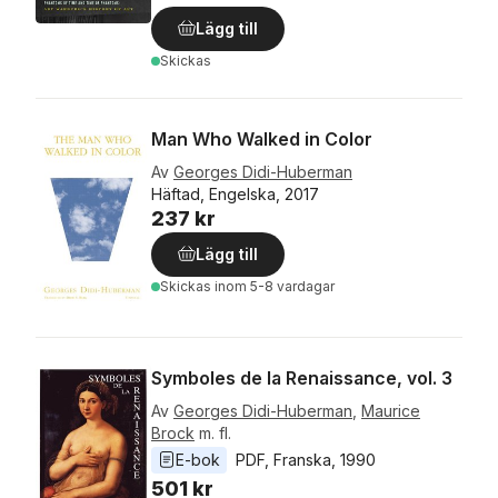
Lägg till
Skickas
Man Who Walked in Color
Av
Georges Didi-Huberman
Häftad, Engelska, 2017
237 kr
Lägg till
Skickas
inom 5-8 vardagar
Symboles de la Renaissance, vol. 3
Av
Georges Didi-Huberman
,
Maurice
Brock
m. fl.
E-bok
PDF
, 
Franska
, 
1990
501 kr