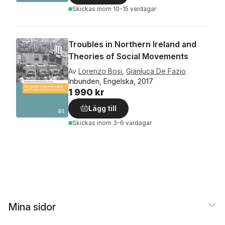
Skickas
inom 10-15 vardagar
Troubles in Northern Ireland and
Theories of Social Movements
Av
Lorenzo Bosi
,
Gianluca De Fazio
Inbunden, Engelska, 2017
1 990 kr
Lägg till
Skickas
inom 3-6 vardagar
Mina sidor