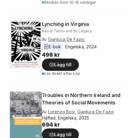
Skickas
inom 10-15 vardagar
Lynching in Virginia
Racial Terror and Its Legacy
Av
Gianluca De Fazio
E-bok
Engelska
, 
2024
498 kr
Lägg till
Läs direkt efter köp
Troubles in Northern Ireland and
Theories of Social Movements
Av
Lorenzo Bosi
,
Gianluca De Fazio
Häftad, Engelska, 2025
694 kr
Lägg till