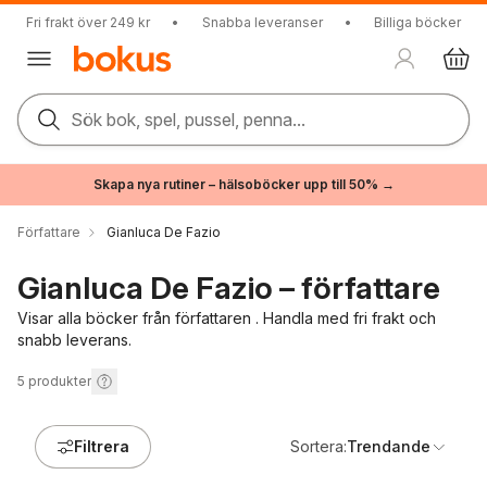
Fri frakt över 249 kr
•
Snabba leveranser
•
Billiga böcker
Sök bok, spel, pussel, penna...
Skapa nya rutiner – hälsoböcker upp till 50% →
Författare
Gianluca De Fazio
Gianluca De Fazio – författare
Visar alla böcker från författaren . Handla med fri frakt och
snabb leverans.
5
produkter
Filtrera
Sortera:
Trendande