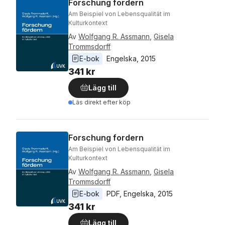
Forschung fordern
Am Beispiel von Lebensqualität im
Kulturkontext
Av
Wolfgang R. Assmann
,
Gisela
Trommsdorff
E-bok
Engelska
, 
2015
341 kr
Lägg till
Läs direkt efter köp
Forschung fordern
Am Beispiel von Lebensqualität im
Kulturkontext
Av
Wolfgang R. Assmann
,
Gisela
Trommsdorff
E-bok
PDF
, 
Engelska
, 
2015
341 kr
Lägg till