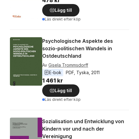
478 kr
Lägg till
Läs direkt efter köp
Psychologische Aspekte des
sozio-politischen Wandels in
Ostdeutschland
Av
Gisela Trommsdorff
E-bok
PDF
, 
Tyska
, 
2011
1 461 kr
Lägg till
Läs direkt efter köp
Sozialisation und Entwicklung von
Kindern vor und nach der
Vereinigung