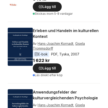
Lägg till
Skickas
inom 5-8 vardagar
Erleben und Handeln im kulturellen
Kontext
Av
Hans-Joachim Kornadt
,
Gisela
Trommsdorff
E-bok
PDF
, 
Tyska
, 
2007
1 622 kr
Lägg till
Läs direkt efter köp
Anwendungsfelder der
kulturvergleichenden Psychologie
Av
Hans-Joachim Kornadt
,
Gisela