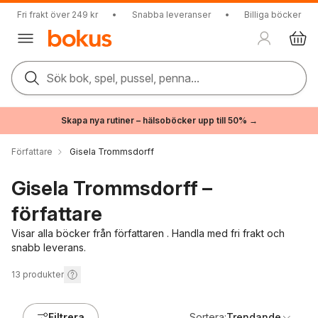
Fri frakt över 249 kr
•
Snabba leveranser
•
Billiga böcker
Sök bok, spel, pussel, penna...
Skapa nya rutiner – hälsoböcker upp till 50% →
Författare
Gisela Trommsdorff
Gisela Trommsdorff –
författare
Visar alla böcker från författaren . Handla med fri frakt och
snabb leverans.
13
produkter
Filtrera
Sortera:
Trendande