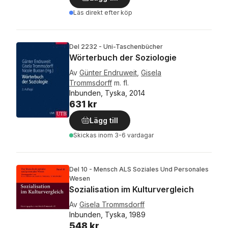
Läs direkt efter köp
Del 2232 - Uni-Taschenbücher
Wörterbuch der Soziologie
Av
Günter Endruweit
,
Gisela
Trommsdorff
m. fl.
Inbunden, Tyska, 2014
631 kr
Lägg till
Skickas
inom 3-6 vardagar
Del 10 - Mensch ALS Soziales Und Personales
Wesen
Sozialisation im Kulturvergleich
Av
Gisela Trommsdorff
Inbunden, Tyska, 1989
548 kr