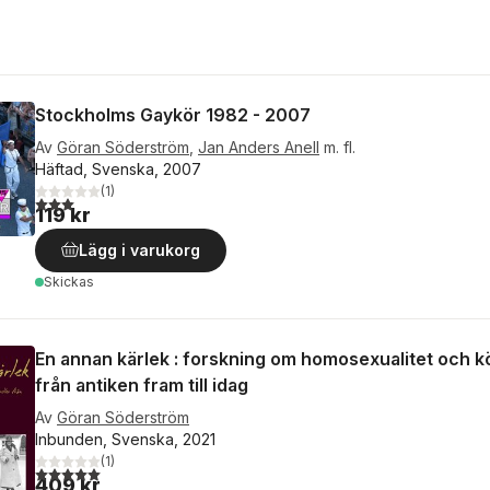
Stockholms Gaykör 1982 - 2007
Av
Göran Söderström
,
Jan Anders Anell
m. fl.
Häftad, Svenska, 2007
(
1
)
3,0
utav 5 stjärnor. Totalt antal röster:
119 kr
Lägg i varukorg
Skickas
En annan kärlek : forskning om homosexualitet och k
från antiken fram till idag
Av
Göran Söderström
Inbunden, Svenska, 2021
(
1
)
5,0
utav 5 stjärnor. Totalt antal röster:
409 kr