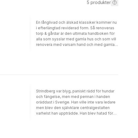
5
produkter
En långlivad och älskad klassiker kommer nu
i efterlängtad reviderad form. Så renoveras
torp & gårdar är den ultimata handboken för
alla som sysslar med gamla hus och som vill
renovera med varsam hand och med gamla,
traditionella metoder.Boken har funnits ända
sedan 1970-talet och har successivt byggts
ut till att bli en riktig bibel för alla som är
intresserade av byggnadsvård. Under åren
har den kontinuerligt uppdaterats, och även
denna upplaga har reviderats med de
senaste rönen.Boken berättar åskådligt i text
och bild om hur man vårdar och renoverar ett
Strindberg var blyg, paniskt rädd för hundar
gammalt hus. Den går igenom huset från
och fängelse, men med pennan i handen
grund till tak, detalj för detalj, och behandlar
oräddast i Sverige. Han ville inte vara ledare
även gamla tiders trädgårdar. Det krävs inga
men blev den självklare centralgestalten
specialkunskaper för att följa bokens
varhelst han uppträdde. Han blev hatad för
anvisningar och råd. Ett ofta återkommande
sina omoraliska skrifter men var personligen
är: gör bara de nödvändigaste reparationerna
moralisk och monogam, till familjen stod
och använd om möjligt samma material och
hans längtan. Han var en stor egocentriker
byggnadsteknik som när huset uppfördes.
men märkvärdigt öppen för andras