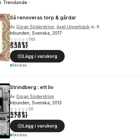
å:
Trendande
Så renoveras torp & gårdar
Av
Göran Söderström
,
Axel Unnerbäck
m. fl.
Inbunden, Svenska, 2017
(
10
)
4,7
utav 5 stjärnor. Totalt antal röster:
538 kr
Lägg i varukorg
Skickas
Strindberg : ett liv
Av
Göran Söderström
Inbunden, Svenska, 2013
(
2
)
4,5
utav 5 stjärnor. Totalt antal röster:
279 kr
Lägg i varukorg
Skickas