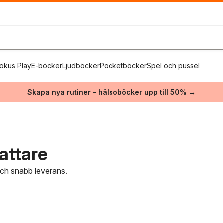
okus Play
E-böcker
Ljudböcker
Pocketböcker
Spel och pussel
Skapa nya rutiner – hälsoböcker upp till 50% →
attare
 och snabb leverans.