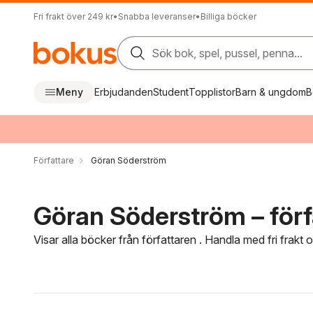
Fri frakt över 249 kr
•
Snabba leveranser
•
Billiga böcker
Sök bok, spel, pussel, penna...
Meny
Erbjudanden
Student
Topplistor
Barn & ungdom
B
Författare
Göran Söderström
Göran Söderström – förf
Visar alla böcker från författaren . Handla med fri frakt
Hoppa över filtreringsmeny