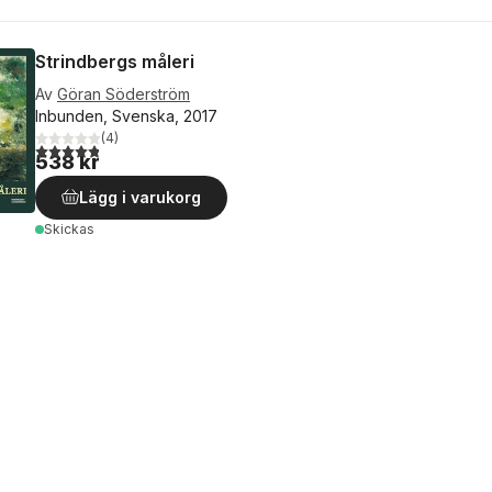
Strindbergs måleri
Av
Göran Söderström
Inbunden, Svenska, 2017
(
4
)
4,8
utav 5 stjärnor. Totalt antal röster:
538 kr
Lägg i varukorg
Skickas