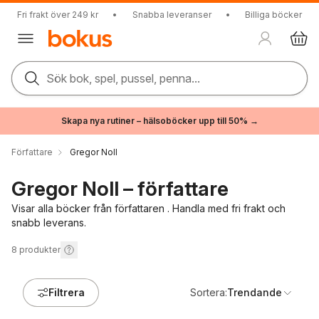
Fri frakt över 249 kr
•
Snabba leveranser
•
Billiga böcker
Sök bok, spel, pussel, penna...
Skapa nya rutiner – hälsoböcker upp till 50% →
Författare
Gregor Noll
Gregor Noll – författare
Visar alla böcker från författaren . Handla med fri frakt och
snabb leverans.
8
produkter
Filtrera
Sortera:
Trendande