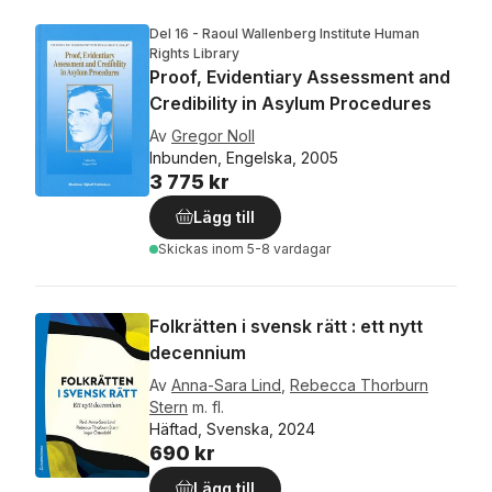
Del 16 - Raoul Wallenberg Institute Human
Rights Library
Proof, Evidentiary Assessment and
Credibility in Asylum Procedures
Av
Gregor Noll
Inbunden, Engelska, 2005
3 775 kr
Lägg till
Skickas
inom 5-8 vardagar
Folkrätten i svensk rätt : ett nytt
decennium
Av
Anna-Sara Lind
,
Rebecca Thorburn
Stern
m. fl.
Häftad, Svenska, 2024
690 kr
Lägg till