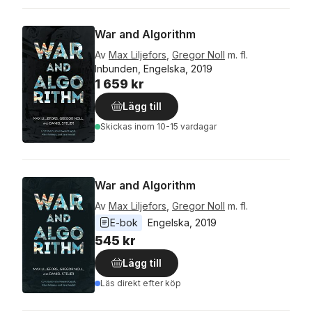
War and Algorithm
Av
Max Liljefors
,
Gregor Noll
m. fl.
Inbunden, Engelska, 2019
1 659 kr
Lägg till
Skickas
inom 10-15 vardagar
War and Algorithm
Av
Max Liljefors
,
Gregor Noll
m. fl.
E-bok
Engelska
, 
2019
545 kr
Lägg till
Läs direkt efter köp