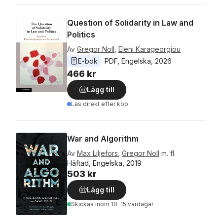
Question of Solidarity in Law and
Politics
Av
Gregor Noll
,
Eleni Karageorgiou
E-bok
PDF
, 
Engelska
, 
2026
466 kr
Lägg till
Läs direkt efter köp
War and Algorithm
Av
Max Liljefors
,
Gregor Noll
m. fl.
Häftad, Engelska, 2019
503 kr
Lägg till
Skickas
inom 10-15 vardagar