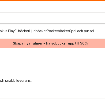
okus Play
E-böcker
Ljudböcker
Pocketböcker
Spel och pussel
Skapa nya rutiner – hälsoböcker upp till 50% →
 och snabb leverans.