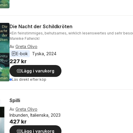
Die Nacht der Schildkröten
«Ein feinstimmiges, behutsames, wirklich lesenswertes und sehr bes
Mareike Fallwickl
Av
Greta Olivo
E-bok
Tyska
, 
2024
227 kr
Lägg i varukorg
Läs direkt efter köp
Spilli
Av
Greta Olivo
Inbunden, Italienska, 2023
427 kr
Lägg i varukorg