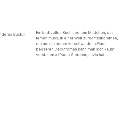
Ein kraftvolles Buch über ein Mädchen, das
onderes Buch.»
lernen muss, in einer Welt zurechtzukommen,
die um sie herum verschwindet: «Einen
besseren Debütroman kann man sich kaum
vorstellen.» (Paolo Giordano) Livia hat
liebevolle Eltern, eine beste Freundin, und
sie rennt schneller als der Wind: Sie ist die
Schnellste. Eines Tages erfährt sie, dass ihr
Leben bald von Dunkelheit umgeben sein
wird. Bei Livia wird eine Augenkrankheit
diagnostiziert, die zum Verlust des
Sehvermögens führt. Sie erfährt davon in
einem Alter, in dem sie nur so sein will wie
die anderen, Sportwettkämpfe gewinnen, auf
Partys gehen, gesehen werden. Wenn
Erwachsenwerden heißt, Schwächen zu
akzeptieren, dann ist das Spiel für Livia ein
wenig härter als für die anderen. Was
bedeutet es, die Kontrolle zu verlieren und
sich mit der eigenen Beeinträchtigung