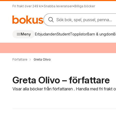
Fri frakt över 249 kr
•
Snabba leveranser
•
Billiga böcker
Sök bok, spel, pussel, penna...
Meny
Erbjudanden
Student
Topplistor
Barn & ungdom
B
Författare
Greta Olivo
Greta Olivo – författare
Visar alla böcker från författaren . Handla med fri frakt
Hoppa över filtreringsmeny