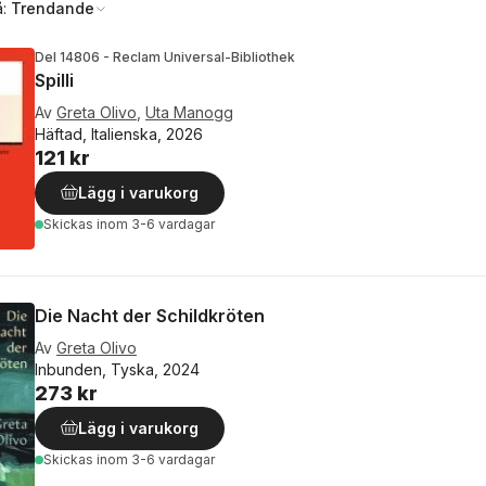
å:
Trendande
Del 14806 - Reclam Universal-Bibliothek
Spilli
Av
Greta Olivo
,
Uta Manogg
Häftad, Italienska, 2026
121 kr
Lägg i varukorg
Skickas
inom 3-6 vardagar
Die Nacht der Schildkröten
Av
Greta Olivo
Inbunden, Tyska, 2024
273 kr
Lägg i varukorg
Skickas
inom 3-6 vardagar