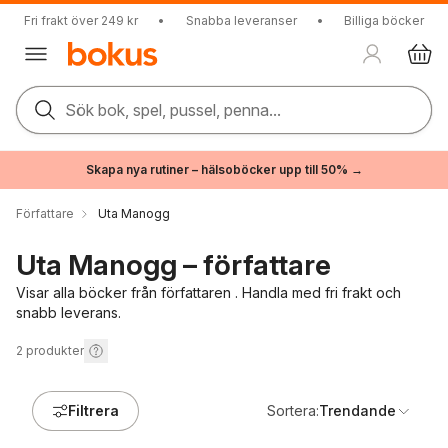
Fri frakt över 249 kr
•
Snabba leveranser
•
Billiga böcker
Sök bok, spel, pussel, penna...
Skapa nya rutiner – hälsoböcker upp till 50% →
Författare
Uta Manogg
Uta Manogg – författare
Visar alla böcker från författaren . Handla med fri frakt och
snabb leverans.
2
produkter
Filtrera
Sortera:
Trendande