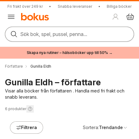
Fri frakt över 249 kr
•
Snabba leveranser
•
Billiga böcker
Sök bok, spel, pussel, penna...
Skapa nya rutiner – hälsoböcker upp till 50% →
Författare
Gunilla Eldh
Gunilla Eldh – författare
Visar alla böcker från författaren . Handla med fri frakt och
snabb leverans.
6
produkter
Filtrera
Sortera:
Trendande