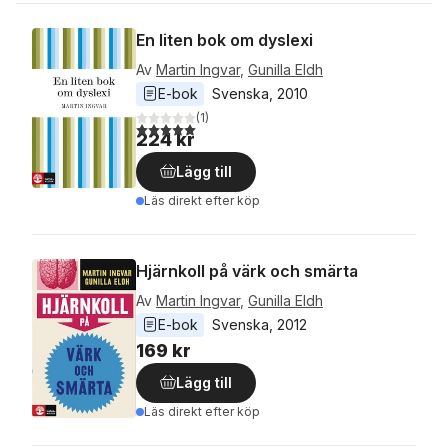
En liten bok om dyslexi
Av
Martin Ingvar
,
Gunilla Eldh
E-bok
Svenska
, 
2010
(
1
)
5,0
utav 5 stjärnor. Totalt antal röster:
224 kr
Lägg till
Läs direkt efter köp
Hjärnkoll på värk och smärta
Av
Martin Ingvar
,
Gunilla Eldh
E-bok
Svenska
, 
2012
169 kr
Lägg till
Läs direkt efter köp