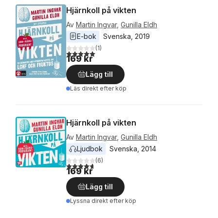
Hjärnkoll på vikten
Av
Martin Ingvar
,
Gunilla Eldh
E-bok
Svenska
, 
2019
(
1
)
5,0
utav 5 stjärnor. Totalt antal röster:
169 kr
Lägg till
Läs direkt efter köp
Hjärnkoll på vikten
Av
Martin Ingvar
,
Gunilla Eldh
Ljudbok
Svenska
, 
2014
(
6
)
4,7
utav 5 stjärnor. Totalt antal röster:
169 kr
Lägg till
Lyssna direkt efter köp