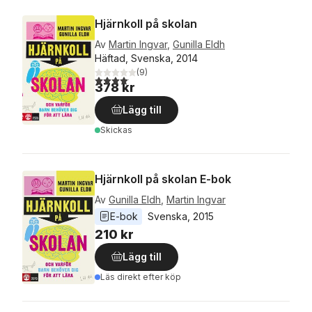
Hjärnkoll på skolan
Av
Martin Ingvar
,
Gunilla Eldh
Häftad, Svenska, 2014
(
9
)
4,1
utav 5 stjärnor. Totalt antal röster:
378 kr
Lägg till
Skickas
Hjärnkoll på skolan E-bok
Av
Gunilla Eldh
,
Martin Ingvar
E-bok
Svenska
, 
2015
210 kr
Lägg till
Läs direkt efter köp