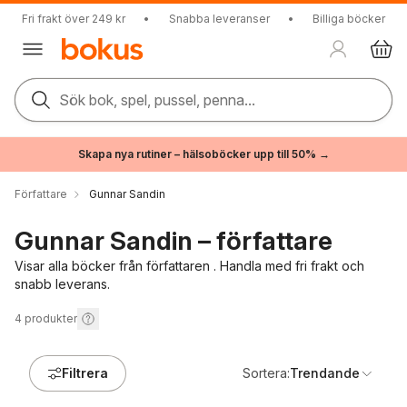
Fri frakt över 249 kr
•
Snabba leveranser
•
Billiga böcker
Sök bok, spel, pussel, penna...
Skapa nya rutiner – hälsoböcker upp till 50% →
Författare
Gunnar Sandin
Gunnar Sandin – författare
Visar alla böcker från författaren . Handla med fri frakt och
snabb leverans.
4
produkter
Filtrera
Sortera:
Trendande