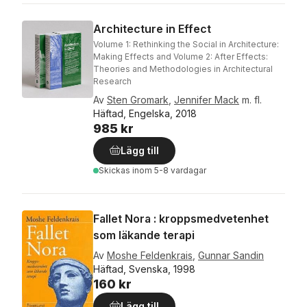
Architecture in Effect
Volume 1: Rethinking the Social in Architecture:
Making Effects and Volume 2: After Effects:
Theories and Methodologies in Architectural
Research
Av
Sten Gromark
,
Jennifer Mack
m. fl.
Häftad, Engelska, 2018
985 kr
Lägg till
Skickas
inom 5-8 vardagar
Fallet Nora : kroppsmedvetenhet
som läkande terapi
Av
Moshe Feldenkrais
,
Gunnar Sandin
Häftad, Svenska, 1998
160 kr
Lägg till