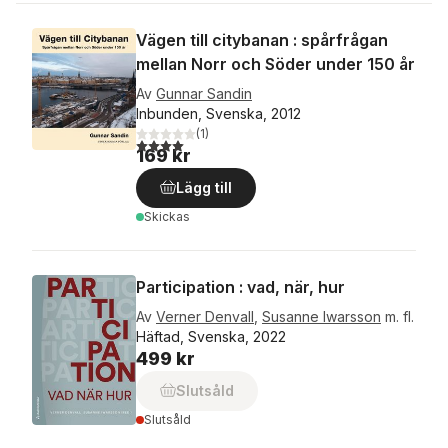
Vägen till citybanan : spårfrågan
mellan Norr och Söder under 150 år
Av
Gunnar Sandin
Inbunden, Svenska, 2012
(
1
)
4,0
utav 5 stjärnor. Totalt antal röster:
169 kr
Lägg till
Skickas
Participation : vad, när, hur
Av
Verner Denvall
,
Susanne Iwarsson
m. fl.
Häftad, Svenska, 2022
499 kr
Slutsåld
Slutsåld