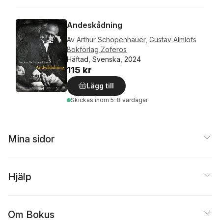
Andeskådning
Av
Arthur Schopenhauer
,
Gustav Almlöfs
Bokförlag Zoferos
Häftad, Svenska, 2024
115 kr
Lägg till
Skickas
inom 5-8 vardagar
Mina sidor
Hjälp
Om Bokus