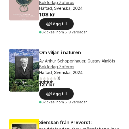
Bokförlag Zoferos
Häftad, Svenska, 2024
108 kr
Lägg till
Skickas
inom 5-8 vardagar
Om viljan i naturen
Av
Arthur Schopenhauer
,
Gustav Almlöfs
Bokförlag Zoferos
Häftad, Svenska, 2024
(
1
)
4,0
utav 5 stjärnor. Totalt antal röster:
127 kr
Lägg till
Skickas
inom 5-8 vardagar
Sierskan från Prevorst :