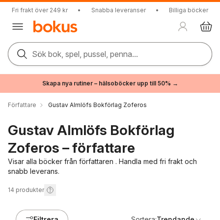
Fri frakt över 249 kr
•
Snabba leveranser
•
Billiga böcker
Sök bok, spel, pussel, penna...
Skapa nya rutiner – hälsoböcker upp till 50% →
Författare
Gustav Almlöfs Bokförlag Zoferos
Gustav Almlöfs Bokförlag
Zoferos – författare
Visar alla böcker från författaren . Handla med fri frakt och
snabb leverans.
14
produkter
Filtrera
Sortera:
Trendande