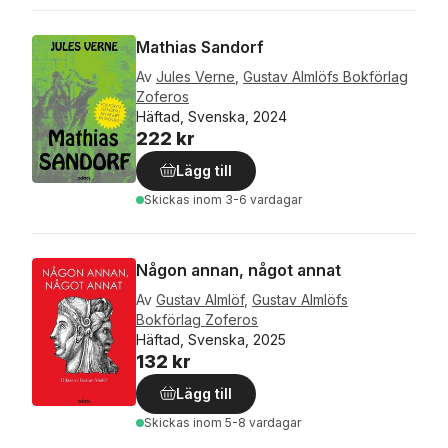
Mathias Sandorf
Av
Jules Verne
,
Gustav Almlöfs Bokförlag
Zoferos
Häftad, Svenska, 2024
222 kr
Lägg till
Skickas
inom 3-6 vardagar
Någon annan, något annat
Av
Gustav Almlöf
,
Gustav Almlöfs
Bokförlag Zoferos
Häftad, Svenska, 2025
132 kr
Lägg till
Skickas
inom 5-8 vardagar