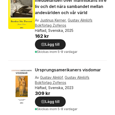
meddelanden över människans inre
liv och det nära sambandet mellan
andevärlden och vår värld
Av
Justinus Kerner
,
Gustav Almlöfs
Bokförlag Zoferos
Häftad, Svenska, 2025
162 kr
Lägg till
Skickas
inom 5-8 vardagar
Ursprungsamerikaners visdomar
Av
Gustav Almlöf
,
Gustav Almlöfs
Bokförlag Zoferos
Häftad, Svenska, 2023
309 kr
Lägg till
Skickas
inom 5-8 vardagar