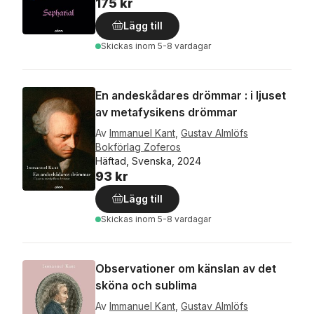
175 kr
Lägg till
Skickas
inom 5-8 vardagar
En andeskådares drömmar : i ljuset
av metafysikens drömmar
Av
Immanuel Kant
,
Gustav Almlöfs
Bokförlag Zoferos
Häftad, Svenska, 2024
93 kr
Lägg till
Skickas
inom 5-8 vardagar
Observationer om känslan av det
sköna och sublima
Av
Immanuel Kant
,
Gustav Almlöfs