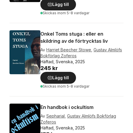
Lägg till
Skickas
inom 5-8 vardagar
Onkel Toms stuga : eller en
skildring av de förtrycktas liv
Av
Harriet Beecher Stowe
,
Gustav Almlöfs
Bokförlag Zoferos
Häftad, Svenska, 2025
245 kr
Lägg till
Skickas
inom 5-8 vardagar
En handbok i ockultism
Av
Sepharial
,
Gustav Almlöfs Bokförlag
Zoferos
Häftad, Svenska, 2025