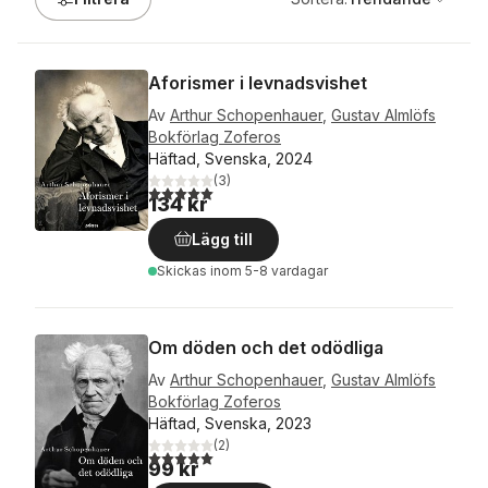
Aforismer i levnadsvishet
Av
Arthur Schopenhauer
,
Gustav Almlöfs
Bokförlag Zoferos
Häftad, Svenska, 2024
(
3
)
5,0
utav 5 stjärnor. Totalt antal röster:
134 kr
Lägg till
Skickas
inom 5-8 vardagar
Om döden och det odödliga
Av
Arthur Schopenhauer
,
Gustav Almlöfs
Bokförlag Zoferos
Häftad, Svenska, 2023
(
2
)
5,0
utav 5 stjärnor. Totalt antal röster:
99 kr