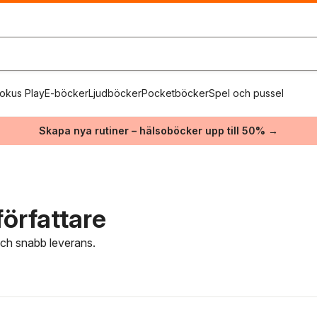
okus Play
E-böcker
Ljudböcker
Pocketböcker
Spel och pussel
Skapa nya rutiner – hälsoböcker upp till 50% →
örfattare
 och snabb leverans.