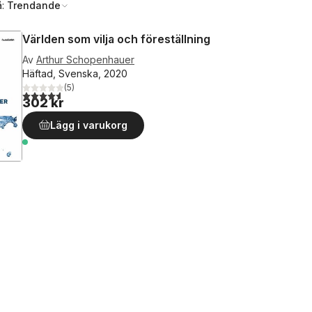
å:
Trendande
Världen som vilja och föreställning
Av
Arthur Schopenhauer
Häftad, Svenska, 2020
(
5
)
4,6
utav 5 stjärnor. Totalt antal röster:
302 kr
Lägg i varukorg