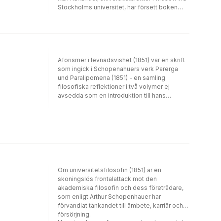
Stockholms universitet, har försett boken
med ett nyskrivet förord.
Aforismer i levnadsvishet (1851) var en skrift
som ingick i Schopenahuers verk Parerga
und Paralipomena (1851) - en samling
filosofiska reflektioner i två volymer ej
avsedda som en introduktion till hans
tankebanor och inte heller en summering av
dessa, men som ändå med fördel kan läsas
av den oinitierade. C.V.E. Carlys översättning
har dammats av och varsamt redigerats och
bearbetats. I Aforismer i levnadsvishet
överger Schopenhauer den traditionella
filosofiska jargongen för en snabb och
övertygande stil som mer direkt uttrycker
Om universitetsfilosofin (1851) är en
viljans metafysik. I texten förespråkar han
skoningslös frontalattack mot den
individuell viljestyrka, oberoende och
akademiska filosofin och dess företrädare,
förnuftiga överväganden framför tendensen
som enligt Arthur Schopenhauer har
att agera på irrationella impulser. Han
förvandlat tänkandet till ämbete, karriär och
presenterar riktlinjer för att uppnå ett fullt och
försörjning.
rikt sätt att leva - med den lilla knorren - att