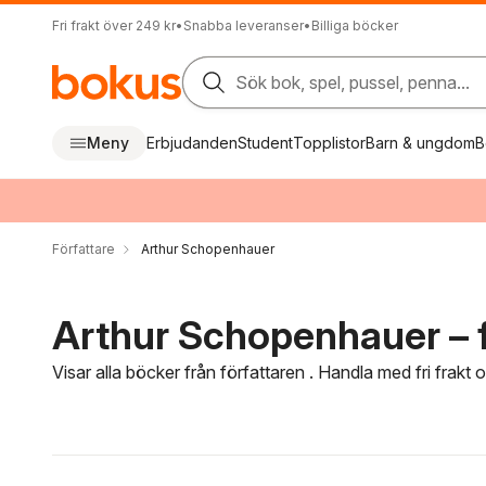
Fri frakt över 249 kr
•
Snabba leveranser
•
Billiga böcker
Sök bok, spel, pussel, penna...
Meny
Erbjudanden
Student
Topplistor
Barn & ungdom
B
Författare
Arthur Schopenhauer
Arthur Schopenhauer – f
Visar alla böcker från författaren . Handla med fri frakt
Hoppa över filtreringsmeny