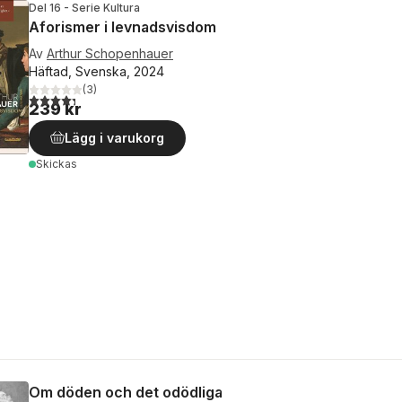
Del 16 - Serie Kultura
Aforismer i levnadsvisdom
Av
Arthur Schopenhauer
Häftad, Svenska, 2024
(
3
)
4,3
utav 5 stjärnor. Totalt antal röster:
239 kr
Lägg i varukorg
Skickas
Om döden och det odödliga