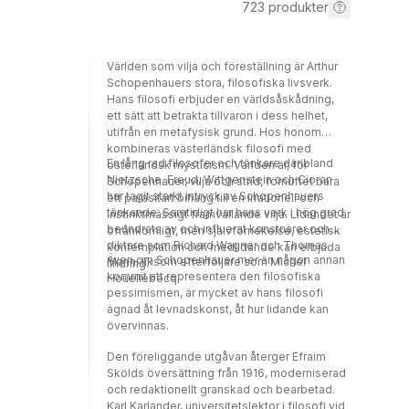
723
produkter
Världen som vilja och föreställning är Arthur
Schopenhauers stora, filosofiska livsverk.
Hans filosofi erbjuder en världsåskådning,
ett sätt att betrakta tillvaron i dess helhet,
utifrån en metafysisk grund. Hos honom
kombineras västerländsk filosofi med
En lång rad filosofer och tänkare däribland
österländsk mysticism. Världen är, för
Nietzsche, Freud, Wittgenstein och Cioran
Schopenhauer, vilja och strid, förnuftet bara
har tagit starkt intryck av Schopenhauers
ett parasitärt bihang till en irrationell och
tänkande. Samtidigt har hans verk i hög grad
instinktmässigt framvällande vilja. Lidandet är
beundrats av och influerat konstnärer och
ofrånkomligt, men självförnekelse, estetisk
diktare som Richard Wagner och Thomas
kontemplation och medlidande kan erbjuda
Även om Schopenhauer mer än någon annan
Mann, liksom efterföljare som Michel
lindring.
kommit att representera den filosofiska
Houellebecq.
pessimismen, är mycket av hans filosofi
ägnad åt levnadskonst, åt hur lidande kan
övervinnas.
Den föreliggande utgåvan återger Efraim
Skölds översättning från 1916, moderniserad
och redaktionellt granskad och bearbetad.
Karl Karlander, universitetslektor i filosofi vid