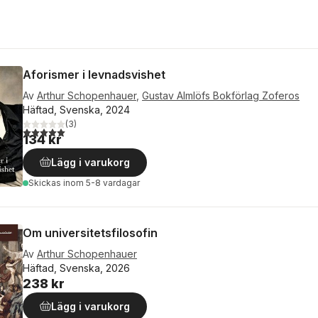
Aforismer i levnadsvishet
Av
Arthur Schopenhauer
,
Gustav Almlöfs Bokförlag Zoferos
Häftad, Svenska, 2024
(
3
)
5,0
utav 5 stjärnor. Totalt antal röster:
134 kr
Lägg i varukorg
Skickas
inom 5-8 vardagar
Om universitetsfilosofin
Av
Arthur Schopenhauer
Häftad, Svenska, 2026
238 kr
Lägg i varukorg