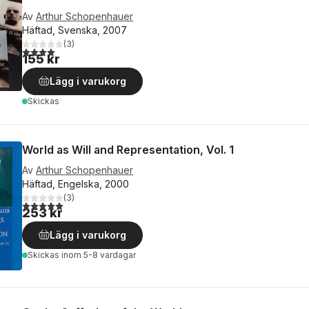
Av
Arthur Schopenhauer
Häftad, Svenska, 2007
(
3
)
4,0
utav 5 stjärnor. Totalt antal röster:
155 kr
Lägg i varukorg
Skickas
World as Will and Representation, Vol. 1
Av
Arthur Schopenhauer
Häftad, Engelska, 2000
(
3
)
5,0
utav 5 stjärnor. Totalt antal röster:
253 kr
Lägg i varukorg
Skickas
inom 5-8 vardagar