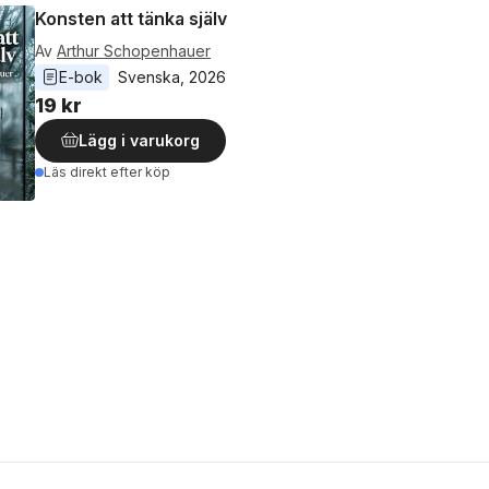
Konsten att tänka själv
Av
Arthur Schopenhauer
E-bok
Svenska
, 
2026
19 kr
Lägg i varukorg
Läs direkt efter köp