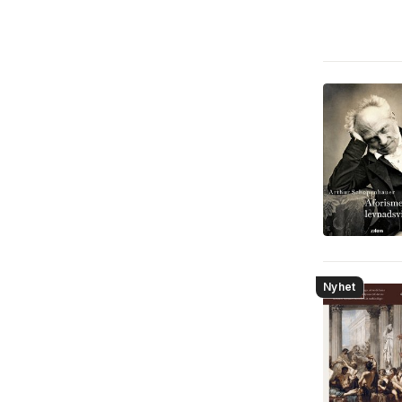
Mat och dryck
2
Reseguider
2
Data och IT
1
Ekonomi och Ledarskap
1
Medicin
1
Nyhet