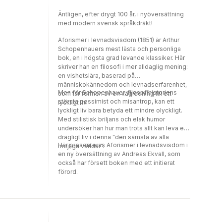
sitt eget förnuft.
Äntligen, efter drygt 100 år, i nyöversättning
med modern svensk språkdräkt!
Aforismer i levnadsvisdom (1851) är Arthur
Schopenhauers mest lästa och personliga
bok, en i högsta grad levande klassiker. Här
skriver han en filosofi i mer alldaglig mening:
en vishetslära, baserad på
människokännedom och levnadserfarenhet,
Men för Schopenhauer, filosofihistoriens
som tar formen av en vägledning till ett
största pessimist och misantrop, kan ett
lyckligt liv.
lyckligt liv bara betyda ett mindre olyckligt.
Med stilistisk briljans och elak humor
undersöker han hur man trots allt kan leva ett
drägligt liv i denna "den sämsta av alla
Här presenteras Aforismer i levnadsvisdom i
möjliga världar".
en ny översättning av Andreas Ekvall, som
också har försett boken med ett initierat
förord.