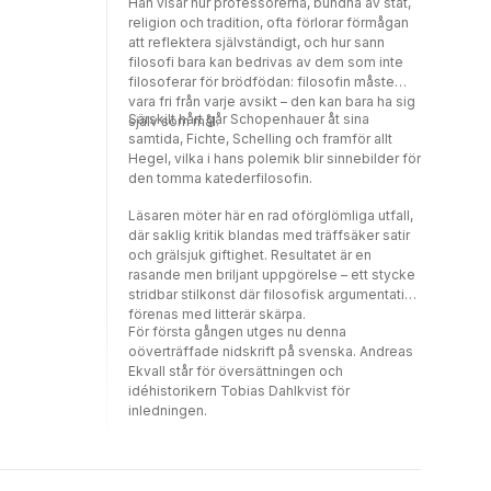
Han visar hur professorerna, bundna av stat,
även ett gott liv bör sträva efter något större
religion och tradition, ofta förlorar förmågan
och ädlare. Bland annat skriver han: "Varje
att reflektera självständigt, och hur sann
dag är ett liv i smått, till vilken uppvaknandet
filosofi bara kan bedrivas av dem som inte
är födelsen och dess avslutning med
filosoferar för brödfödan: filosofin måste
sömnen är döden. Så är också varje
vara fri från varje avsikt – den kan bara ha sig
insomnande en daglig död och varje
Särskilt hårt går Schopenhauer åt sina
själv som mål.
uppvaknande en daglig ny födelse. Ja, för att
samtida, Fichte, Schelling och framför allt
genomföra liknelsen, kan man betrakta
Hegel, vilka i hans polemik blir sinnebilder för
obehaget och svårigheten vid uppstigandet
den tomma katederfilosofin.
som födslovåndorna." Han belyser även kallt
detta ack så vanliga bland människorna -
Läsaren möter här en rad oförglömliga utfall,
kanske än mer aktuellt på 2000-talet: "[...]
där saklig kritik blandas med träffsäker satir
fåfängans tillfredsställelse är, det ser man
och grälsjuk giftighet. Resultatet är en
dagligen, en njutning, som folk värderar mer
rasande men briljant uppgörelse – ett stycke
än allt annat; men den är möjlig endast
stridbar stilkonst där filosofisk argumentation
genom det att man jämför sig med andra."
förenas med litterär skärpa.
För första gången utges nu denna
Boken är full av liknande skarpsinne och
oöverträffade nidskrift på svenska. Andreas
förnuftigheter. Schopenhauer får här sista
Ekvall står för översättningen och
ordet: "Rikedom är som havsvattnet: ju mer
idéhistorikern Tobias Dahlkvist för
man dricker av det, desto törstigare blir man."
inledningen.