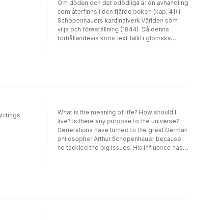
Om döden och det odödliga är en avhandling
som återfinns i den fjärde boken (kap. 41) i
Schopenhauers kardinalverk Världen som
vilja och föreställning (1844). Då denna
förhållandevis korta text fallit i glömska
under decennier är det trevligt att återigen få
presentera den för svenska läsare. C.V.E.
Carlys översättning har dammats av och
varsamt redigerats. Alldeles i avhandlingens
början skriver Schopenhauer: "[...] om ingen
död fanns, skulle man väl knappast
filosofera." OBS - Döden och det odödliga
finns inte med i Efraim Skölds översättning
What is the meaning of life? How should I
ritings
av Världen som vilja och föreställning då
live? Is there any purpose to the universe?
översättningen är gjord efter den äldre tyska
Generations have turned to the great German
utgåvan.
philosopher Arthur Schopenhauer because
he tackled the big issues. His influence has
extended not only to later philosophers -
Nietzsche foremost among them - but
across the most brilliant novelists, musicians,
and artists of all disciplines. Schopenhauer
believed that the world was a cold, absurd
place, and that it was only by the force of an
individual's Will that any meaning could be
created. He also believed that the universe