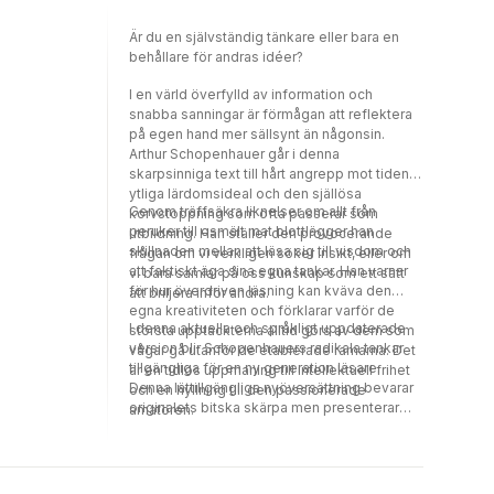
Är du en självständig tänkare eller bara en
behållare för andras idéer?
I en värld överfylld av information och
snabba sanningar är förmågan att reflektera
på egen hand mer sällsynt än någonsin.
Arthur Schopenhauer går i denna
skarpsinniga text till hårt angrepp mot tidens
ytliga lärdomsideal och den själlösa
Genom träffsäkra liknelser om allt från
korvstoppning som ofta passerar som
peruker till osmält mat blottlägger han
utbildning. Han ställer den provocerande
skillnaden mellan att läsa sig till visdom och
frågan om vi verkligen söker insikt, eller om
att faktiskt äga sina egna tankar. Han varnar
vi bara samlar på oss kunskap som ett sätt
för hur överdriven läsning kan kväva den
att briljera inför andra.
egna kreativiteten och förklarar varför de
I denna aktuella och språkligt uppdaterade
största upptäckterna alltid görs av dem som
version blir Schopenhauers radikala tankar
vågar gå utanför de etablerade ramarna. Det
tillgängliga för en ny generation läsare.
är en tidlös uppmaning till intellektuell frihet
Denna lättillgängliga nyöversättning bevarar
och en hyllning till den passionerade
originalets bitska skärpa men presenterar
amatören.
argumenten i en form som känns lika relevant
idag som när de först skrevs. Det är en
oumbärlig guide för alla som vill bryta sig
loss från flockmentaliteten och återerövra