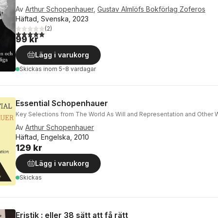
Av
Arthur Schopenhauer
,
Gustav Almlöfs Bokförlag Zoferos
Häftad, Svenska, 2023
(
2
)
5,0
utav 5 stjärnor. Totalt antal röster:
99 kr
Lägg i varukorg
Skickas
inom 5-8 vardagar
Essential Schopenhauer
Key Selections from The World As Will and Representation and Other W
Av
Arthur Schopenhauer
Häftad, Engelska, 2010
129 kr
Lägg i varukorg
Skickas
Eristik : eller 38 sätt att få rätt