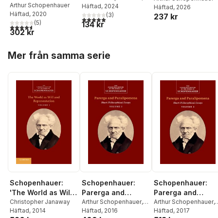
Arthur Schopenhauer
Gustav Almlöfs
Häftad
, 2024
Häftad
, 2026
Häftad
, 2020
Bokförlag Zoferos
(
3
)
237 kr
5,0
utav 5 stjärnor. Totalt antal röster:
(
5
)
134 kr
4,6
utav 5 stjärnor. Totalt antal röster:
302 kr
Hoppa över listan
Mer från samma serie
Schopenhauer:
Schopenhauer:
Schopenhauer:
'The World as Will
Parerga and
Parerga and
and
Christopher Janaway
Paralipomena:
Arthur Schopenhauer
,
Paralipomena:
Arthur Schopenhauer
,
Häftad
, 2014
Sabine Roehr
Häftad
, 2016
Christopher Janaway
Häftad
, 2017
Representation':
Volume 1
Volume 2