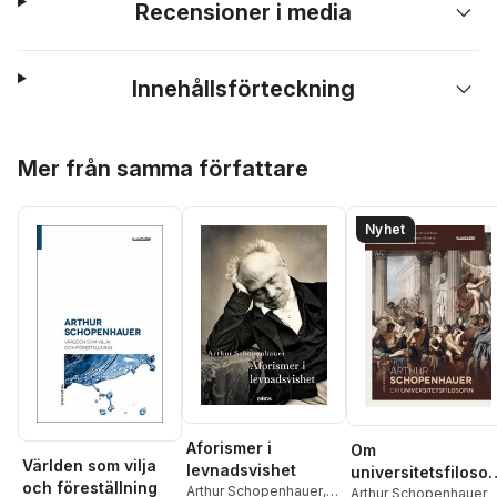
Recensioner i media
Innehållsförteckning
Hoppa över listan
Mer från samma författare
Nyhet
Aforismer i
Om
Världen som vilja
levnadsvishet
universitetsfilosof
och föreställning
Arthur Schopenhauer
,
n
Arthur Schopenhauer