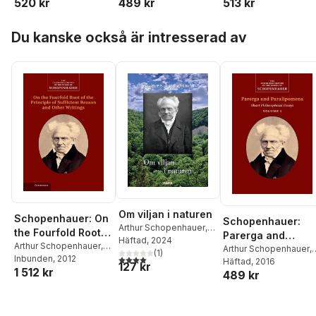
520 kr
489 kr
513 kr
Volume 1
Hoppa över listan
Du kanske också är intresserad av
Om viljan i naturen
Schopenhauer: On
Schopenhauer:
Arthur Schopenhauer
,
the Fourfold Root
Parerga and
Gustav Almlöfs
Häftad
, 2024
of the Principle of
Arthur Schopenhauer
,
Paralipomena:
Arthur Schopenhauer
,
Bokförlag Zoferos
(
1
)
4,0
utav 5 stjärnor. Totalt antal röster:
Edward E. Erdmann
Inbunden
, 2012
,
Sufficient Reason
Sabine Roehr
Häftad
, 2016
Volume 1
127 kr
1 512 kr
Christopher Janaway
489 kr
and Other Writings