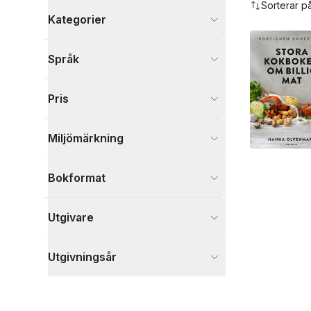
Sorterar p
Kategorier
Böcker
Språk
Mat och dryck
8
Visa fler
Pris
Visa fler
Miljömärkning
Bokformat
Utgivare
Utgivningsår