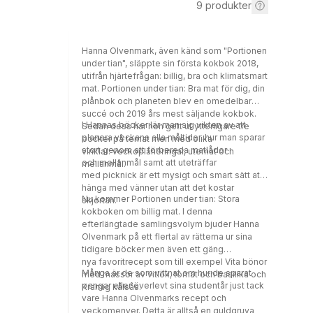
9
produkter
Hanna Olvenmark, även känd som "Portionen
under tian", släppte sin första kokbok 2018,
utifrån hjärtefrågan: billig, bra och klimatsmart
mat. Portionen under tian: Bra mat för dig, din
plånbok och planeten blev en omedelbar
succé och 2019 års mest säljande kokbok.
I Hannas böcker lär man sig vikten av att
Sedan dess har hon gett ut ytterligare tre
planera veckans alla måltider, hur man sparar
böcker på temat men med olika
stort genom att förbereda matlådor
vinklar: veckoplaneringar, utemat och
och mellanmål samt att uteträffar
mellanmål.
med picknick är ett mysigt och smart sätt att
hänga med vänner utan att det kostar
Nu kommer Portionen under tian: Stora
skjortan.
kokboken om billig mat. I denna
efterlängtade samlingsvolym bjuder Hanna
Olvenmark på ett flertal av rätterna ur sina
tidigare böcker men även ett gäng
nya favoritrecept som till exempel Vita bönor
Många är de som vittnat om hur de sparat
med massor av vitlök, tomat och basilika och
pengar eller överlevt sina studentår just tack
Krämig kålsås.
vare Hanna Olvenmarks recept och
veckomenyer. Detta är alltså en guldgruva