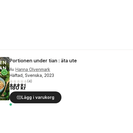
Portionen under tian : äta ute
Av
Hanna Olvenmark
Häftad, Svenska, 2023
(
4
)
4,5
utav 5 stjärnor. Totalt antal röster:
180 kr
Lägg i varukorg