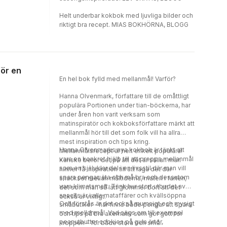
Helt underbar kokbok med ljuvliga bilder och
riktigt bra recept. MIAS BOKHÖRNA, BLOGG
för en
En hel bok fylld med mellanmål! Varför?
Hanna Olvenmark, författare till de omåttligt
populära Portionen under tian-böckerna, har
under åren hon varit verksam som
matinspiratör och kokboksförfattare märkt att
mellanmål hör till det som folk vill ha allra
mest inspiration och tips kring.
Hanna Olvenmarks nya kokbok är tänkt att
Mellanmålsrecept är helt enkelt populära!
vara en konkret hjälp till att preppa mellanmål
Kanske beror det på att det är sällan man
som en självklar del i en livsstil där man vill
hinner få inspiration till att laga det där
spara pengar, äta och må bra och dessutom
snackset mellan måltiderna, maten i farten,
vara klimatsmart. Tänk hur stort utbudet av
det som man så lätt glömmer bort att det
snacks är i alla mataffärer och kvällsöppna
också är viktigt.
Och förstås är det också mumsigt och mysigt
småbutiker - här finns både pengar att spara
med mellanmål. Vad sägs om till exempel
och tips på bra alternativ som gör gott för
peanutbutter cookies på gula ärtor,
kroppen - för både stora och små.