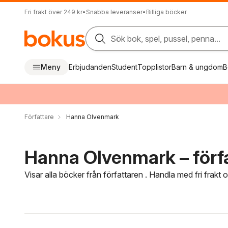
Fri frakt över 249 kr
•
Snabba leveranser
•
Billiga böcker
Sök bok, spel, pussel, penna...
Meny
Erbjudanden
Student
Topplistor
Barn & ungdom
B
Författare
Hanna Olvenmark
Hanna Olvenmark – förf
Visar alla böcker från författaren . Handla med fri frakt
Hoppa över filtreringsmeny