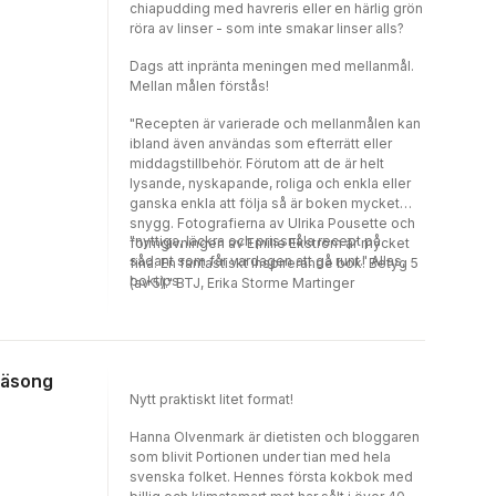
chiapudding med havreris eller en härlig grön
röra av linser - som inte smakar linser alls?
Dags att inpränta meningen med mellanmål.
Mellan målen förstås!
"Recepten är varierade och mellanmålen kan
ibland även användas som efterrätt eller
middagstillbehör. Förutom att de är helt
lysande, nyskapande, roliga och enkla eller
ganska enkla att följa så är boken mycket
snygg. Fotografierna av Ulrika Pousette och
"nyttiga, läckra och prissnåla recept på
formgivningen av Emilie Ekström är mycket
sådant som får vardagen att gå runt." Allas,
fina. En fantastiskt inspirerande bok! Betyg 5
boktips
(av 5)." BTJ, Erika Storme Martinger
 säsong
Nytt praktiskt litet format!
Hanna Olvenmark är dietisten och bloggaren
som blivit Portionen under tian med hela
svenska folket. Hennes första kokbok med