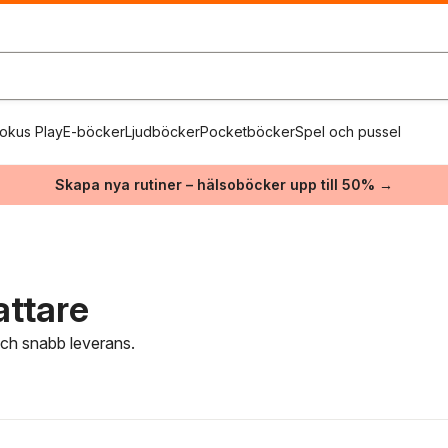
okus Play
E-böcker
Ljudböcker
Pocketböcker
Spel och pussel
Skapa nya rutiner – hälsoböcker upp till 50% →
attare
 och snabb leverans.