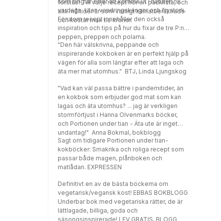
som längtar efter att komma ut i naturen till
förstås! Till varje recept hör en packlista, och
vardags. Utan vandringskängor och frystork.
alla måltider är som vanligt klimatberäknade
Förutom recept innehåller den också
och kostar max tio kronor.
inspiration och tips på hur du fixar de tre P:na
peppen, preppen och polarna.
"Den här välskrivna, peppande och
inspirerande kokboken är en perfekt hjälp på
vägen för alla som längtar efter att laga och
äta mer mat utomhus." BTJ, Linda Ljungskog
"Vad kan väl passa bättre i pandemitider, än
en kokbok som erbjuder god mat som kan
lagas och äta utomhus? ... jag är verkligen
stormförtjust i Hanna Olvenmarks böcker,
och Portionen under tian - Äta ute är inget
undantag!" Anna Bokmal, bokblogg
Sagt om tidigare Portionen under tian-
kokböcker: Smakrika och roliga recept som
passar både magen, plånboken och
matlådan. EXPRESSEN
Definitivt en av de bästa böckerna om
vegetarisk/vegansk kost! EBBAS BOKBLOGG
Underbar bok med vegetariska rätter, de är
lättlagade, billiga, goda och
säsongsinspirerade! LEV GRATIS, BLOGG