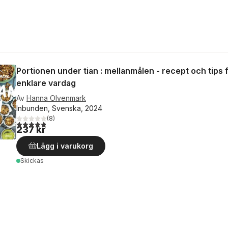
Portionen under tian : mellanmålen - recept och tips 
enklare vardag
Av
Hanna Olvenmark
Inbunden, Svenska, 2024
(
8
)
4,8
utav 5 stjärnor. Totalt antal röster:
237 kr
Lägg i varukorg
Skickas