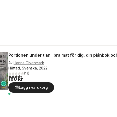
Portionen under tian : bra mat för dig, din plånbok o
Av
Hanna Olvenmark
Häftad, Svenska, 2022
(
12
)
4,3
utav 5 stjärnor. Totalt antal röster:
180 kr
Lägg i varukorg