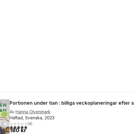
Portionen under tian : billiga veckoplaneringar efter
Av
Hanna Olvenmark
Häftad, Svenska, 2023
(
4
)
5,0
utav 5 stjärnor. Totalt antal röster:
180 kr