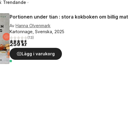
å:
Trendande
Portionen under tian : stora kokboken om billig mat
Av
Hanna Olvenmark
Kartonnage, Svenska, 2025
(
13
)
4,7
utav 5 stjärnor. Totalt antal röster:
259 kr
Lägg i varukorg