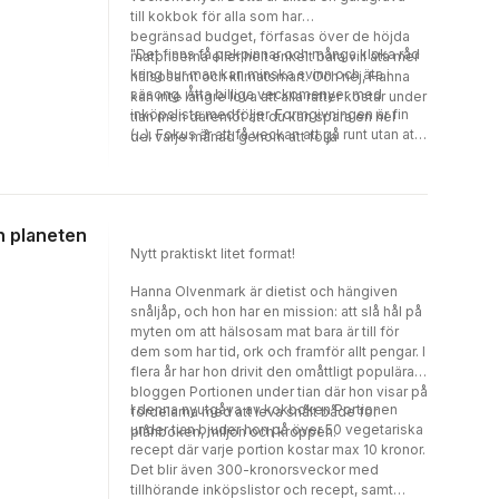
till kokbok för alla som har
begränsad budget, förfasas över de höjda
"Det finns få pekpinnar och många kloka råd
matpriserna eller helt enkelt bara vill äta mer
kring hur man kan minska svinn och äta i
hälsosamt och klimatsmart. Och nej, Hanna
säsong. Åtta billiga veckomenyer med
kan inte längre lova att alla rätter kostar under
inköpslista medföljer. Formgivningen är fin
tian men däremot att du kan spara en hel
(...). Fokus är att få veckan att gå runt utan att
del varje månad genom att följa
budgeten spräcks (...). Samtidigt ligger detta
hennes recept och tips. Dessutom är
fokus, med tanke på debatten om skenande
alla recept vegetariska, och förstås väldigt
matpriser, helt rätt i tiden." BTJ, Lovisa Hedin
goda!
ch planeten
Nytt praktiskt litet format!
Hanna Olvenmark är dietist och hängiven
snåljåp, och hon har en mission: att slå hål på
myten om att hälsosam mat bara är till för
dem som har tid, ork och framför allt pengar. I
flera år har hon drivit den omåttligt populära
bloggen Portionen under tian där hon visar på
I denna nyutgåva av kokboken Portionen
fördelarna med att leva snålt både för
under tian bjuder hon på över 50 vegetariska
plånboken, miljön och kroppen.
recept där varje portion kostar max 10 kronor.
Det blir även 300-kronorsveckor med
tillhörande inköpslistor och recept, samt