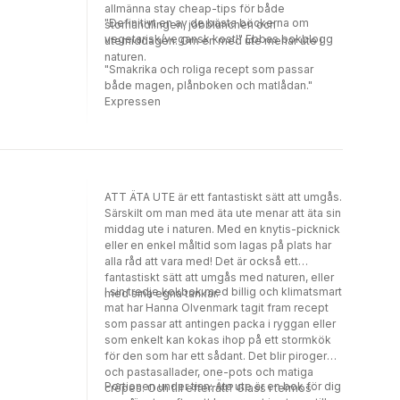
allmänna stay cheap-tips för både
"Definitivt en av de bästa böckerna om
storhandlingen, jobblunchen och
vegetarisk/vegansk kost!" Ebbas bokblogg
utemiddagen. Om en med ute menar ute i
naturen.
"Smakrika och roliga recept som passar
både magen, plånboken och matlådan."
Expressen
ATT ÄTA UTE är ett fantastiskt sätt att umgås.
Särskilt om man med äta ute menar att äta sin
middag ute i naturen. Med en knytis-picknick
eller en enkel måltid som lagas på plats har
alla råd att vara med! Det är också ett
fantastiskt sätt att umgås med naturen, eller
I sin tredje kokbok med billig och klimatsmart
med sina egna tankar.
mat har Hanna Olvenmark tagit fram recept
som passar att antingen packa i ryggan eller
som enkelt kan kokas ihop på ett stormkök
för den som har ett sådant. Det blir piroger
och pastasallader, one-pots och matiga
Portionen under tian: Äta ute är en bok för dig
crêpes. Och till efterrätt? Glass i termos