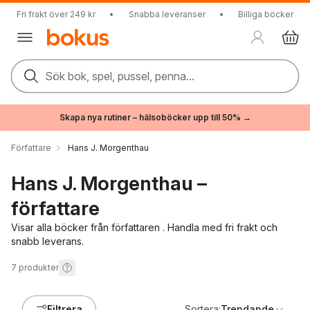
Fri frakt över 249 kr
•
Snabba leveranser
•
Billiga böcker
Sök bok, spel, pussel, penna...
Skapa nya rutiner – hälsoböcker upp till 50% →
Författare
Hans J. Morgenthau
Hans J. Morgenthau –
författare
Visar alla böcker från författaren . Handla med fri frakt och
snabb leverans.
7
produkter
Filtrera
Sortera:
Trendande