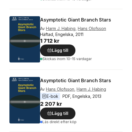
Asymptotic Giant Branch Stars
Av
Harm J. Habing
,
Hans Olofsson
Häftad, Engelska, 2011
1 712 kr
Lägg till
Skickas
inom 10-15 vardagar
Asymptotic Giant Branch Stars
Av
Hans Olofsson
,
Harm J. Habing
E-bok
PDF
, 
Engelska
, 
2013
2 207 kr
Lägg till
Läs direkt efter köp