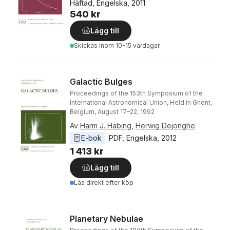
Häftad, Engelska, 2011
540 kr
Lägg till
Skickas
inom 10-15 vardagar
Galactic Bulges
Proceedings of the 153th Symposium of the
International Astronomical Union, Held in Ghent,
Belgium, August 17–22, 1992
Av
Harm J. Habing
,
Herwig Dejonghe
E-bok
PDF
, 
Engelska
, 
2012
1 413 kr
Lägg till
Läs direkt efter köp
Planetary Nebulae