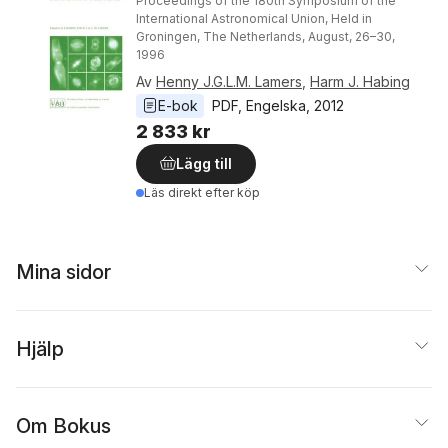
Proceedings of the 180th Symposium of the
International Astronomical Union, Held in
Groningen, The Netherlands, August, 26–30,
1996
Av
Henny J.G.L.M. Lamers
,
Harm J. Habing
E-bok
PDF
, 
Engelska
, 
2012
2 833 kr
Lägg till
Läs direkt efter köp
Mina sidor
Hjälp
Om Bokus