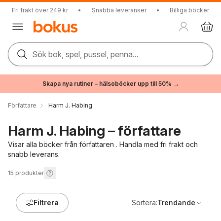
Fri frakt över 249 kr
•
Snabba leveranser
•
Billiga böcker
Sök bok, spel, pussel, penna...
Skapa nya rutiner – hälsoböcker upp till 50% →
Författare
Harm J. Habing
Harm J. Habing – författare
Visar alla böcker från författaren . Handla med fri frakt och
snabb leverans.
15
produkter
Filtrera
Sortera:
Trendande