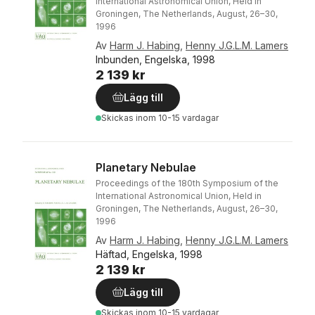
International Astronomical Union, Held in
Groningen, The Netherlands, August, 26–30,
1996
Av
Harm J. Habing
,
Henny J.G.L.M. Lamers
Inbunden, Engelska, 1998
2 139 kr
Lägg till
Skickas
inom 10-15 vardagar
Planetary Nebulae
Proceedings of the 180th Symposium of the
International Astronomical Union, Held in
Groningen, The Netherlands, August, 26–30,
1996
Av
Harm J. Habing
,
Henny J.G.L.M. Lamers
Häftad, Engelska, 1998
2 139 kr
Lägg till
Skickas
inom 10-15 vardagar