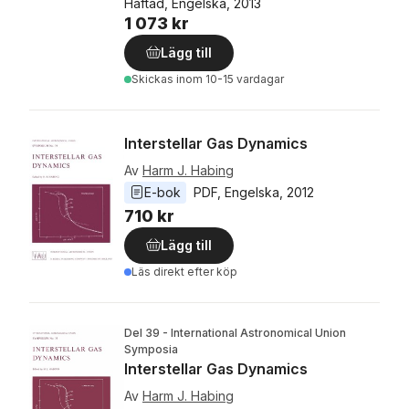
Häftad, Engelska, 2013
1 073 kr
Lägg till
Skickas
inom 10-15 vardagar
Interstellar Gas Dynamics
Av
Harm J. Habing
E-bok
PDF
, 
Engelska
, 
2012
710 kr
Lägg till
Läs direkt efter köp
Del 39 - International Astronomical Union
Symposia
Interstellar Gas Dynamics
Av
Harm J. Habing