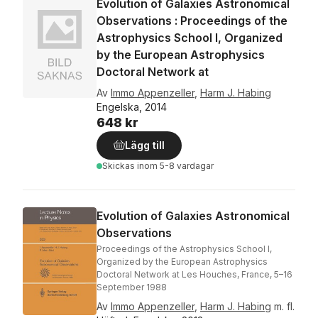
Evolution of Galaxies Astronomical
Observations : Proceedings of the
Astrophysics School I, Organized
by the European Astrophysics
Doctoral Network at
Av
Immo Appenzeller
,
Harm J. Habing
Engelska, 2014
648 kr
Lägg till
Skickas
inom 5-8 vardagar
Evolution of Galaxies Astronomical
Observations
Proceedings of the Astrophysics School I,
Organized by the European Astrophysics
Doctoral Network at Les Houches, France, 5–16
September 1988
Av
Immo Appenzeller
,
Harm J. Habing
m. fl.