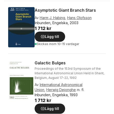
Asymptotic Giant Branch Stars
Av
Harm J. Habing
,
Hans Olofsson
Inbunden, Engelska, 2003
1 712 kr
Lägg till
Skickas
inom 10-15 vardagar
Galactic Bulges
Proceedings of the 153rd Symposium of the
International Astronomical Union Held in Ghent,
Belgium, August 17-22, 1992
Av
International Astronomical
Union
,
Herwig Dejonghe
m. fl.
Inbunden, Engelska, 1993
1 712 kr
Lägg till