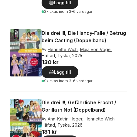
Lägg till
Skickas
inom 3-6 vardagar
Die drei !!!, Die Handy-Falle / Betrug
beim Casting (Doppelband)
Av
Henriette Wich
,
Maja von Vogel
Häftad, Tyska, 2025
130 kr
Lägg till
Skickas
inom 3-6 vardagar
Die drei !!!, Gefährliche Fracht /
Gorilla in Not (Doppelband)
Av
Ann-Katrin Heger
,
Henriette Wich
Häftad, Tyska, 2026
131 kr