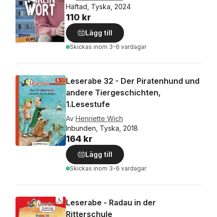
Häftad, Tyska, 2024
110 kr
Lägg till
Skickas
inom 3-6 vardagar
Leserabe 32 - Der Piratenhund und
andere Tiergeschichten,
1.Lesestufe
Av
Henriette Wich
Inbunden, Tyska, 2018
164 kr
Lägg till
Skickas
inom 3-6 vardagar
Leserabe - Radau in der
Ritterschule