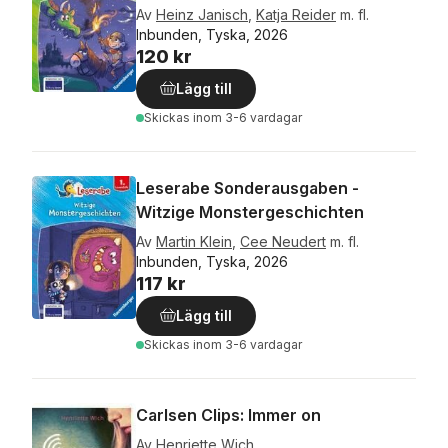
Av
Heinz Janisch
,
Katja Reider
m. fl.
Inbunden, Tyska, 2026
120 kr
Lägg till
Skickas
inom 3-6 vardagar
Leserabe Sonderausgaben -
Witzige Monstergeschichten
Av
Martin Klein
,
Cee Neudert
m. fl.
Inbunden, Tyska, 2026
117 kr
Lägg till
Skickas
inom 3-6 vardagar
Carlsen Clips: Immer on
Av
Henriette Wich