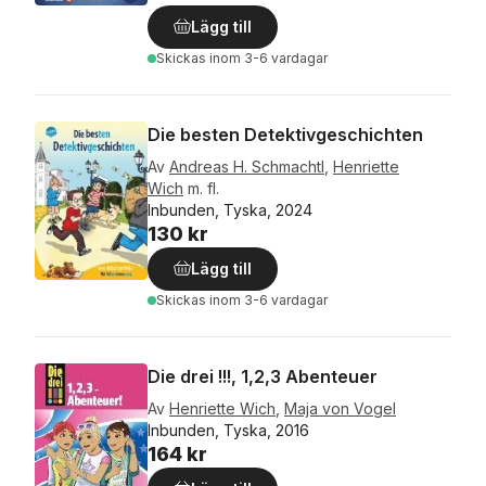
Lägg till
Skickas
inom 3-6 vardagar
Die besten Detektivgeschichten
Av
Andreas H. Schmachtl
,
Henriette
Wich
m. fl.
Inbunden, Tyska, 2024
130 kr
Lägg till
Skickas
inom 3-6 vardagar
Die drei !!!, 1,2,3 Abenteuer
Av
Henriette Wich
,
Maja von Vogel
Inbunden, Tyska, 2016
164 kr