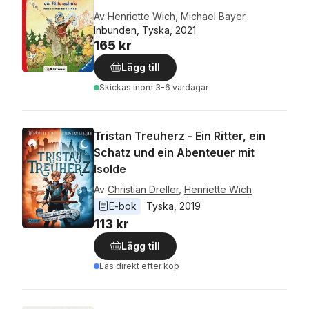
Av
Henriette Wich
,
Michael Bayer
Inbunden, Tyska, 2021
165 kr
Lägg till
Skickas
inom 3-6 vardagar
Tristan Treuherz - Ein Ritter, ein
Schatz und ein Abenteuer mit
Isolde
Av
Christian Dreller
,
Henriette Wich
E-bok
Tyska
, 
2019
113 kr
Lägg till
Läs direkt efter köp