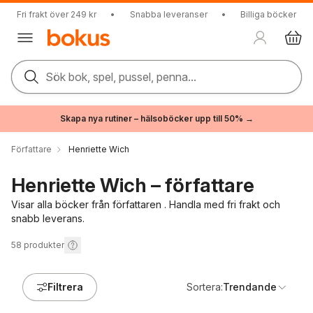
Fri frakt över 249 kr
•
Snabba leveranser
•
Billiga böcker
Sök bok, spel, pussel, penna...
Skapa nya rutiner – hälsoböcker upp till 50% →
Författare
Henriette Wich
Henriette Wich – författare
Visar alla böcker från författaren . Handla med fri frakt och
snabb leverans.
58
produkter
Filtrera
Sortera:
Trendande