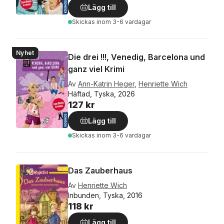
Lägg till
Skickas
inom 3-6 vardagar
Nyhet
Die drei !!!, Venedig, Barcelona und
ganz viel Krimi
Av
Ann-Katrin Heger
,
Henriette Wich
Häftad, Tyska, 2026
127 kr
Lägg till
Skickas
inom 3-6 vardagar
Das Zauberhaus
Av
Henriette Wich
Inbunden, Tyska, 2016
118 kr
Lägg till